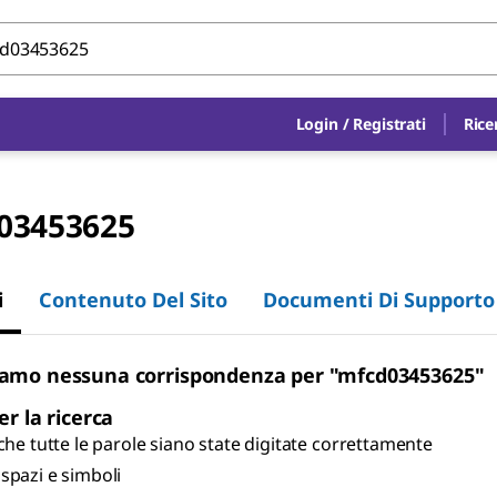
Login
/
Registrati
Rice
03453625
i
Contenuto Del Sito
Documenti Di Supporto
iamo nessuna corrispondenza per "mfcd03453625"
er la ricerca
 che tutte le parole siano state digitate correttamente
spazi e simboli