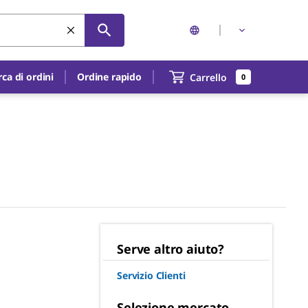
rca di ordini
Ordine rapido
Carrello
0
Serve altro aiuto?
Servizio Clienti
Selezione mercato