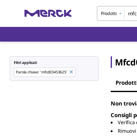
Prodotti
Mfcd
Filtri applicati
Parola chiave
:
'mfcd03453625'
Prodott
Non trov
Consigli p
Verifica
Rimuovi 