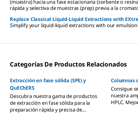
(muestra) hacia una fase estacionaria (sorbente o resina)
rápida y selectiva de muestras (prep) previa a la cromato
Replace Classical Liquid-Liquid Extractions with EXtre
Simplify your liquid-liquid extractions with our emulsion
Categorías De Productos Relacionados
Extracción en fase sólida (SPE) y
Columnas 
QuEChERS
Consigue se
nuestra am
Descubra nuestra gama de productos
HPLC. Mejora
de extracción en fase sólida para la
resolución y
preparación rápida y precisa de
pedido hoy
muestras analíticas destinada a
garantizar un análisis cromatográfico
eficaz y fiable. Consta de cartuchos de
SPE, placas, tubos de extracción,