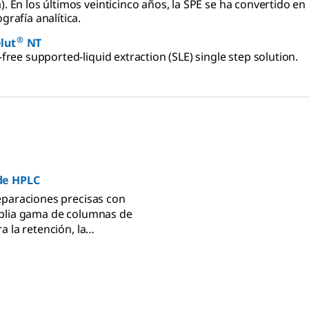
. En los últimos veinticinco años, la SPE se ha convertido en
grafía analítica.
®
lut
NT
-free supported-liquid extraction (SLE) single step solution.
de HPLC
paraciones precisas con
plia gama de columnas de
 la retención, la
 la selectividad. Haz tu
 mismo.