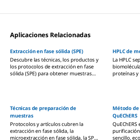
herramientas de SPE dispersiva, y
accesorios
Aplicaciones Relacionadas
Extracción en fase sólida (SPE)
HPLC de mo
Descubre las técnicas, los productos y
La HPLC sep
los protocolos de extracción en fase
biomolécul
sólida (SPE) para obtener muestras
proteínas y
más puras y mejorar la precisión en
muestra a 
los flujos de trabajo analíticos.
rellena de 
Técnicas de preparación de
Método de 
muestras
QuEChERS
Protocolos y artículos cubren la
QuEChERS e
extracción en fase sólida, la
purificació
microextracción en fase sólida, la SPE
sencillo, ec