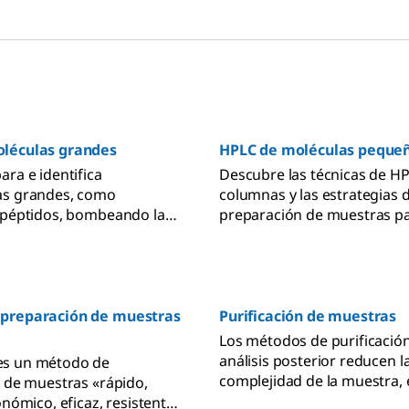
léculas grandes
HPLC de moléculas peque
ara e identifica
Descubre las técnicas de HP
as grandes, como
columnas y las estrategias 
 péptidos, bombeando la
preparación de muestras pa
través de una columna
análisis y la separación pre
sorbente.
moléculas pequeñas en mat
muestras complejas.
preparación de muestras
Purificación de muestras
Los métodos de purificación
análisis posterior reducen l
s un método de
complejidad de la muestra, 
n de muestras «rápido,
las interferencias y concent
onómico, eficaz, resistente