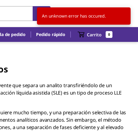
CL
ES
An unknown error has occured.
a de pedido
Pedido rápido
Carrito
0
os
lvente que separa un analito transfiriéndolo de un
cción líquida asistida (SLE) es un tipo de proceso LLE
uiere mucho tiempo, y una preparación selectiva de las
umentos analíticos avanzados. Sin embargo, el método
ones, a una separación de fases deficiente y al elevado