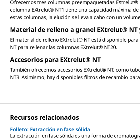
Ofrecemos tres columnas preempaquetadas EXtrelut® NT 
columna EXtrelut® NT1 tiene una capacidad máxima de 1
estas columnas, la elución se lleva a cabo con un volume
Material de relleno a granel
EXtrelut®
NT 
El material de relleno EXtrelut® NT está disponible p
NT para rellenar las columnas EXtrelut® NT20.
Accesorios para
EXtrelut®
NT
También ofrecemos accesorios EXtrelut® NT,
como tubos
NT3. Asimismo, hay disponibles filtros de recambio pa
Recursos relacionados
Folleto: Extracción en fase sólida
La extracción en fase sólida es una forma de cromatogra