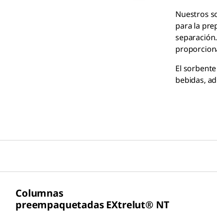
Nuestros so
para la pre
separación.
proporcion
El sorbente
bebidas, ad
Columnas
preempaquetadas
EXtrelut®
NT