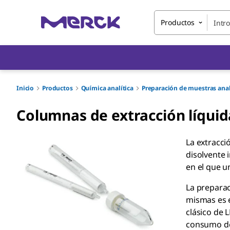
Productos
Inicio
Productos
Química analítica
Preparación de muestras anal
Columnas de extracción líquid
La extracci
disolvente 
en el que u
La preparac
mismas es e
clásico de 
consumo de