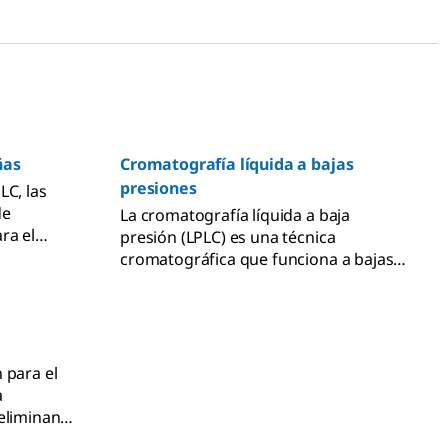
ñas
Cromatografía líquida a bajas
presiones
LC, las
de
La cromatografía líquida a baja
ra el
presión (LPLC) es una técnica
cisos de
cromatográfica que funciona a bajas
rices de
presiones para impulsar la fase móvil
hacia la columna que contiene una
fase estacionaria mediante la acción
de una bomba.
 para el
a
eliminan
ran los