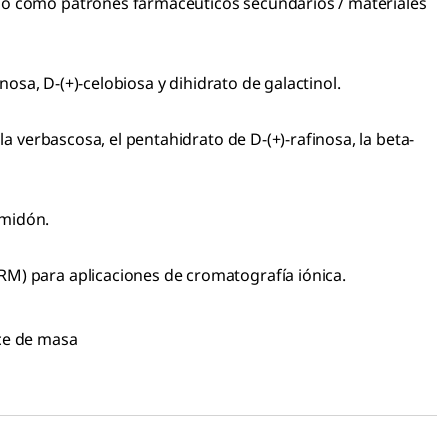
s o como patrones farmacéuticos secundarios / materiales
nosa, D-(+)-celobiosa y dihidrato de galactinol.
a verbascosa, el pentahidrato de D-(+)-rafinosa, la beta-
lmidón.
RM) para aplicaciones de cromatografía iónica.
nce de masa