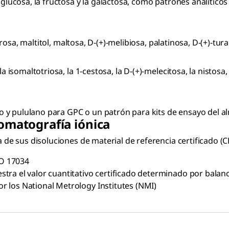
ucosa, la fructosa y la galactosa, como patrones analítico
sa, maltitol, maltosa, D-(+)-melibiosa, palatinosa, D-(+)-tura
omaltotriosa, la 1-cestosa, la D-(+)-melecitosa, la nistosa, l
 y pululano para GPC o un patrón para kits de ensayo del a
omatografía iónica
e sus disoluciones de material de referencia certificado (C
SO 17034
tra el valor cuantitativo certificado determinado por bala
 los National Metrology Institutes (NMI)