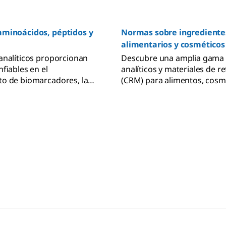
aminoácidos, péptidos y
Normas sobre ingrediente
alimentarios y cosméticos
analíticos proporcionan
Descubre una amplia gama 
fiables en el
analíticos y materiales de r
o de biomarcadores, la
(CRM) para alimentos, cosm
farmacéutica, la
fragancias, filtros UV, edulc
la autenticación de
aceites esenciales, toxinas