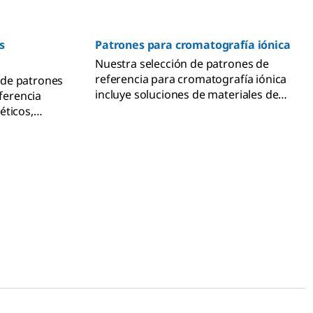
s
Patrones para cromatografía iónica
Nuestra selección de patrones de
referencia para cromatografía iónica
de patrones
incluye soluciones de materiales de
eferencia
referencia certificados (MRC) de iones
éticos,
simples y múltiples, así como de
orantes,
carbohidratos, para un análisis preciso.
 y mucho más.