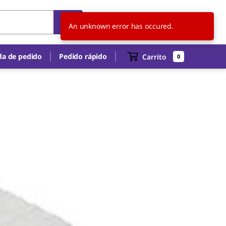
CL
ES
An unknown error has occured.
a de pedido
Pedido rápido
Carrito
0