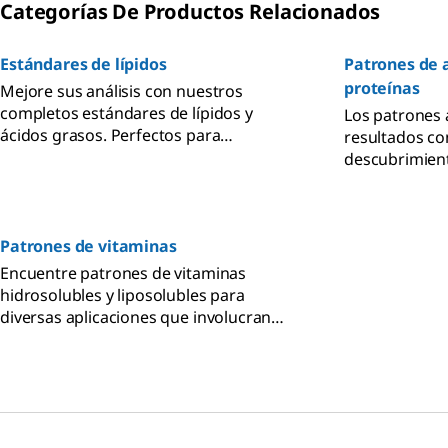
Categorías De Productos Relacionados
Estándares de lípidos
Patrones de 
proteínas
Mejore sus análisis con nuestros
completos estándares de lípidos y
Los patrones 
ácidos grasos. Perfectos para
resultados con
alimentación, microbiología, diagnóstico
descubrimient
y descubrimiento de biomarcadores.
investigación 
proteómica y 
alimentos.
Patrones de vitaminas
Encuentre patrones de vitaminas
hidrosolubles y liposolubles para
diversas aplicaciones que involucran
instrumentos de HPLC y GC.