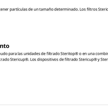
 retener partículas de un tamaño determinado. Los filtros St
nto
udo para las unidades de filtrado Steritop® o en una combi
trado Stericup®. Los dispositivos de filtrado Stericup® y St