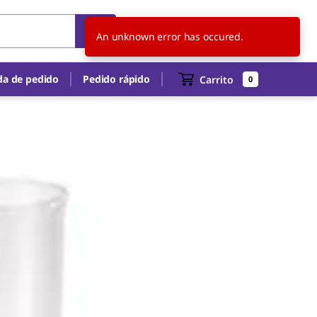
CL
ES
An unknown error has occured.
a de pedido
Pedido rápido
Carrito
0