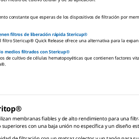
nto constante que esperas de los dispositivos de filtración por mem
en filtros de liberación rápida Stericup®
iltro Stericup® Quick Release ofrece una alternativa para la expan
ndo medios filtrados con Stericup®
ios de cultivo de células hematopoyéticas que contienen factores vit
up®.
ritop®
utilizan membranas fiables y de alto rendimiento para una fil
superiores con una baja unión no específica y un diseño est
dad de filtración con un matraz colector y un tapón para 