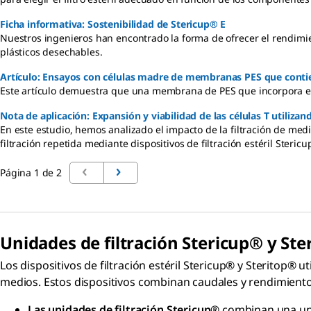
Ficha informativa: Sostenibilidad de Stericup® E
Nuestros ingenieros han encontrado la forma de ofrecer el rendimie
plásticos desechables.
Artículo: Ensayos con células madre de membranas PES que contien
Este artículo demuestra que una membrana de PES que incorpora el f
Nota de aplicación: Expansión y viabilidad de las células T utiliza
En este estudio, hemos analizado el impacto de la filtración de med
filtración repetida mediante dispositivos de filtración estéril Steric
Página 1 de 2
Unidades de filtración
Stericup®
y
Ste
Los dispositivos de filtración estéril Stericup® y Steritop® 
medios. Estos dispositivos combinan caudales y rendimiento 
Las unidades de filtración Stericup®
combinan una uni