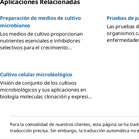
Aplicaciones Relacionadas
RABS.
Preparación de medios de cultivo
Pruebas de p
microbianos
Las pruebas d
organismos c
Los medios de cultivo proporcionan
enfermedades
nutrientes esenciales e inhibidores
pruebas de d
selectivos para el crecimiento
identifican l
microbiano en diversas industrias.
alterantes en
Cultivo celular microbiológico
Visión de conjunto de los cultivos
microbiológicos y sus aplicaciones en
biología molecular, clonación y expresión
de proteínas recombinantes, así como el
cultivo para el aislamiento, la
diferenciación y la identificación de
microbios productores de
Para la comodidad de nuestros clientes, esta página se ha tr
enfermedades en investigación clínica.
traducción precisa. Sin embargo, la traducción automática no es