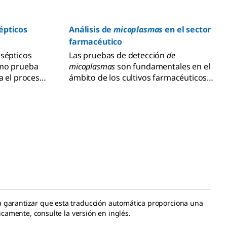
épticos
Análisis de
micoplasmas
en el sector
farmacéutico
asépticos
Las pruebas de detección
de
omo prueba
micoplasmas
son fundamentales en el
a el proceso
ámbito de los cultivos farmacéuticos
iante el uso
para detectar la contaminación de
obiológico
forma precoz y evitar pérdidas en la
cnicas
producción.
 prevenir la
roducción.
a garantizar que esta traducción automática proporciona una
icamente, consulte la versión en inglés.