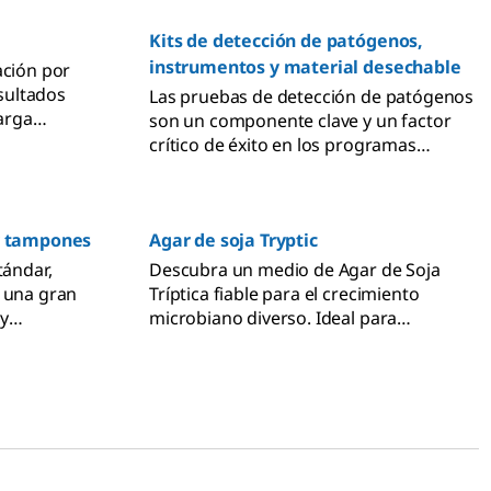
Kits de detección de patógenos,
instrumentos y material desechable
ación por
sultados
Las pruebas de detección de patógenos
carga
son un componente clave y un factor
de análisis
crítico de éxito en los programas
celerar el
eficaces de seguridad alimentaria y
ultados.
control de procesos. Descubre nuestra
amplia gama de productos para la
 y tampones
Agar de soja Tryptic
detección de patógenos que se adaptan
a tus necesidades.
tándar,
Descubra un medio de Agar de Soja
a una gran
Tríptica fiable para el crecimiento
 y
microbiano diverso. Ideal para
cemos
investigación, control de calidad y cultivo
mentos
de microorganismos.
de medios