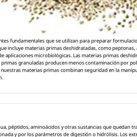
entes fundamentales que se utilizan para preparar formulac
ue incluye materias primas deshidratadas, como peptonas, ag
 aplicaciones microbiológicas. Las materias primas deshidr
 primas granuladas producen menos contaminación por polvo
s nuestras materias primas combinan seguridad en la manipu
ón.
a, péptidos, aminoácidos y otras sustancias que quedan tras 
onada y por los parámetros de digestión o hidrólisis. Los ext