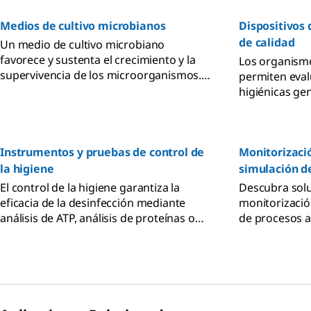
Medios de cultivo microbianos
Dispositivos
de calidad
Un medio de cultivo microbiano
favorece y sustenta el crecimiento y la
Los organismo
supervivencia de los microorganismos.
permiten eval
Puede prepararse en forma de caldo
higiénicas ge
líquido, placa de agar sólida o medios
su proceso de
semisólidos. Ofrecemos una amplia
métodos alter
gama de medios de cultivo
cultivo que pe
deshidratados y listos para usar que
Instrumentos y pruebas de control de
Monitorizaci
rápidos y prá
cumplen con los más altos estándares
indicadores.
la higiene
simulación d
del sector y los requisitos normativos.
El control de la higiene garantiza la
Descubra sol
eficacia de la desinfección mediante
monitorizació
análisis de ATP, análisis de proteínas o
de procesos a
toma de muestras con hisopos para la
fabricación d
seguridad alimentaria y la microbiología.
Garantice el 
patrones de b
fabricación (
herramientas 
para salas bla