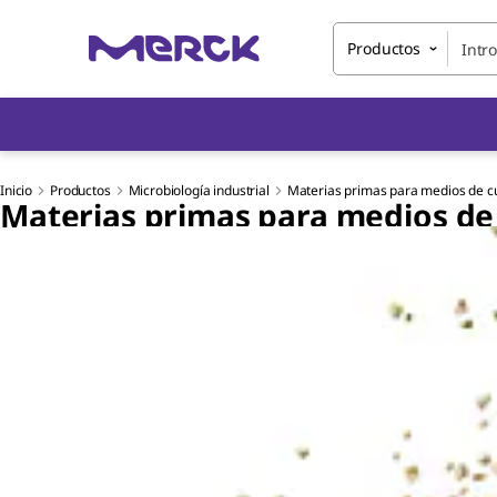
Productos
Inicio
Productos
Microbiología industrial
Materias primas para medios de cu
Materias primas para medios de 
Slide 1 of 2