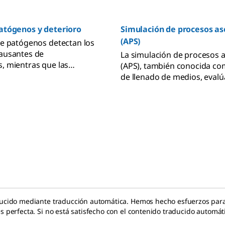
atógenos y deterioro
Simulación de procesos as
(APS)
e patógenos detectan los
ausantes de
La simulación de procesos 
, mientras que las
(APS), también conocida c
eterioro microbiano
de llenado de medios, evalú
os microorganismos
de fabricación aséptico med
 los productos.
de un medio de cultivo micr
estéril. Garantiza que las té
asépticas sean eficaces para
contaminación durante la p
aducido mediante traducción automática. Hemos hecho esfuerzos par
 perfecta. Si no está satisfecho con el contenido traducido automát