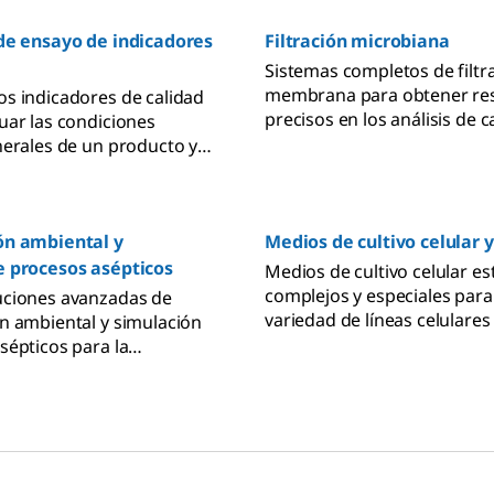
 de ensayo de indicadores
Filtración microbiana
Sistemas completos de filtr
membrana para obtener re
s indicadores de calidad
precisos en los análisis de 
uar las condiciones
microbiana. Las tecnologías 
nerales de un producto y
microbiano rápido pueden a
 fabricación. Descubre los
tiempo de obtención de res
nativos con medios de
rmiten realizar análisis
ón ambiental y
Medios de cultivo celular
cticos de los organismos
e procesos asépticos
Medios de cultivo celular es
complejos y especiales par
uciones avanzadas de
variedad de líneas celulares
n ambiental y simulación
aplicaciones. También ofre
sépticos para la
tampones de inicio y suple
e productos farmacéuticos.
utilizados en el desarrollo 
cumplimiento de los
personalizados.
uenas prácticas de
GMP) con nuestras
y medios especializados
ncas, aisladores y sistemas