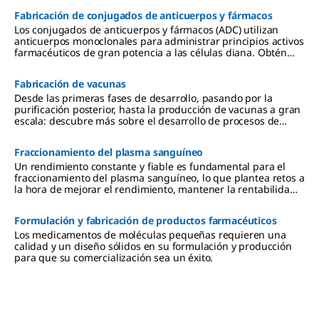
Fabricación de conjugados de anticuerpos y fármacos
Los conjugados de anticuerpos y fármacos (ADC) utilizan
anticuerpos monoclonales para administrar principios activos
farmacéuticos de gran potencia a las células diana. Obtén
más información sobre la fabricación de ADC.
Fabricación de vacunas
Desde las primeras fases de desarrollo, pasando por la
purificación posterior, hasta la producción de vacunas a gran
escala: descubre más sobre el desarrollo de procesos de
vacunas y nuestra experiencia en su aplicación.
Fraccionamiento del plasma sanguíneo
Un rendimiento constante y fiable es fundamental para el
fraccionamiento del plasma sanguíneo, lo que plantea retos a
la hora de mejorar el rendimiento, mantener la rentabilidad
del proceso y cumplir con los requisitos normativos.
Descubra cómo el socio adecuado puede ayudar a las
Formulación y fabricación de productos farmacéuticos
empresas de fraccionamiento a atender mejor a los pacientes
de todo el mundo con productos mejorados de IgG, albúmina
Los medicamentos de moléculas pequeñas requieren una
y factor VIII.
calidad y un diseño sólidos en su formulación y producción
para que su comercialización sea un éxito.