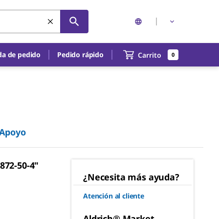
a de pedido
Pedido rápido
Carrito
0
Apoyo
872-50-4"
¿Necesita más ayuda?
Atención al cliente
Aldrich® Market