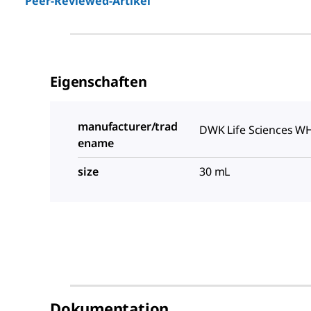
Peer-Reviewed-Artikel
Eigenschaften
manufacturer/trad
DWK Life Sciences 
ename
size
30 mL
Dokumentation