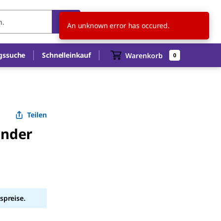
DE
DE
An unknown error has occured.
gssuche
Schnelleinkauf
Warenkorb
0
Teilen
inder
spreise.