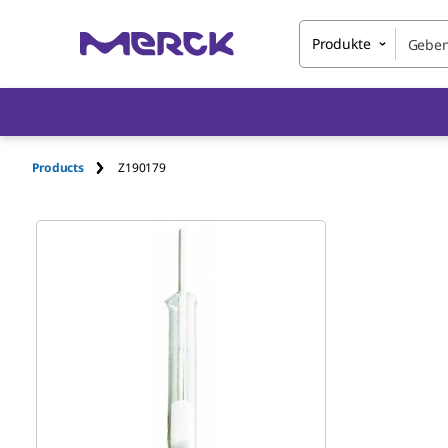
Produkte
Products
Z190179