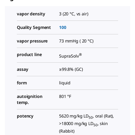
vapor density
3 (20 °C, vs air)
Quality Segment
100
vapor pressure
73 mmHg ( 20 °C)
product line
®
SupraSolv
assay
≥99.8% (GC)
form
liquid
autoignition
801 °F
temp.
potency
5620 mg/kg LD
, oral (Rat),
50
>18000 mg/kg LD
, skin
50
(Rabbit)