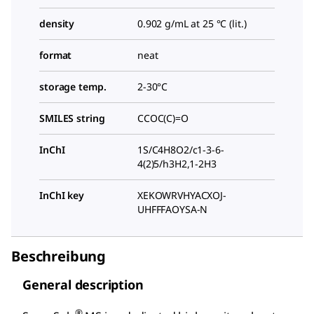
density
0.902 g/mL at 25 °C (lit.)
format
neat
storage temp.
2-30°C
SMILES string
CCOC(C)=O
InChI
1S/C4H8O2/c1-3-6-
4(2)5/h3H2,1-2H3
InChI key
XEKOWRVHYACXOJ-
UHFFFAOYSA-N
Beschreibung
General description
®