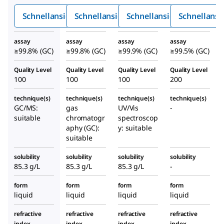
Schnellansicht
Schnellansicht
Schnellansicht
Schnellansi
assay
assay
assay
assay
≥99.8% (GC)
≥99.8% (GC)
≥99.9% (GC)
≥99.5% (GC)
Quality Level
Quality Level
Quality Level
Quality Level
100
100
100
200
technique(s)
technique(s)
technique(s)
technique(s)
GC/MS:
gas
UV/Vis
-
suitable
chromatogr
spectroscop
aphy (GC):
y: suitable
suitable
solubility
solubility
solubility
solubility
85.3 g/L
85.3 g/L
85.3 g/L
-
form
form
form
form
liquid
liquid
liquid
liquid
refractive
refractive
refractive
refractive
index
index
index
index