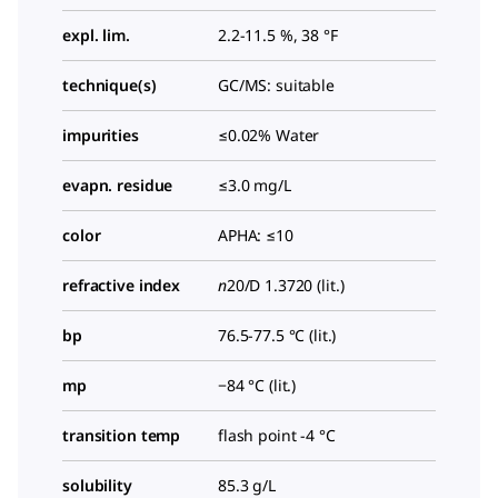
expl. lim.
2.2-11.5 %, 38 °F
technique(s)
GC/MS: suitable
impurities
≤0.02% Water
evapn. residue
≤3.0 mg/L
color
APHA: ≤10
refractive index
n
20/D
1.3720 (lit.)
bp
76.5-77.5 °C (lit.)
mp
−84 °C (lit.)
transition temp
flash point -4 °C
solubility
85.3 g/L