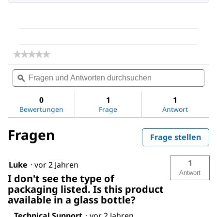
★★★★★
★★★★★
Kein
Fragen
Fra
Beurteilungswert
und
ϙ
und
für
Ethyl
Antworten
Antw
acetate
durchsuchen
dur
0
1
1
Bewertungen
Frage
Antwort
Fragen
Frage stellen
1
Luke
·
vor 2 Jahren
Antwort
I don't see the type of
packaging listed. Is this product
available in a glass bottle?
Technical Support
·
vor 2 Jahren