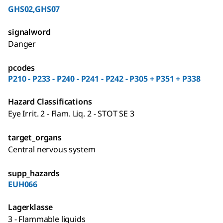
GHS02,GHS07
signalword
Danger
pcodes
P210 - P233 - P240 - P241 - P242 - P305 + P351 + P338
Hazard Classifications
Eye Irrit. 2 - Flam. Liq. 2 - STOT SE 3
target_organs
Central nervous system
supp_hazards
EUH066
Lagerklasse
3 - Flammable liquids