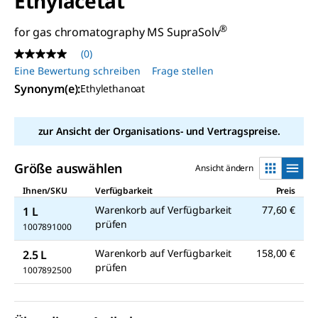
Ethylacetat
®
for gas chromatography MS SupraSolv
(0)
Kein
Beurteilungswert
Eine Bewertung schreiben
Frage stellen
Link
Synonym(e)
:
Ethylethanoat
auf
derselben
Seite.
zur Ansicht der Organisations- und Vertragspreise.
Größe auswählen
Ansicht ändern
Ihnen/SKU
Verfügbarkeit
Preis
Warenkorb auf Verfügbarkeit
77,60 €
1 L
prüfen
1007891000
Warenkorb auf Verfügbarkeit
158,00 €
2.5 L
prüfen
1007892500