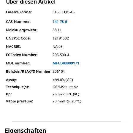
Über diesen Artikel
Lineare Formel:
CH
COOC
H
3
2
5
CAS-Nummer:
141-78-6
Molekulargewicht:
88.11
UNSPSC Code:
12191502
NACRES:
NA.03
EC Index Number:
205-500-4
MDL number:
MFCD00009171
Beilstein/REAXYS Number:
506104
Assay
:
≥99.8% (GC)
Technique(s)
:
GC/MS: suitable
Bp
:
76.5-77.5 °C (lit.)
Vapor pressure
:
73 mmHg ( 20 °C)
Eigenschaften