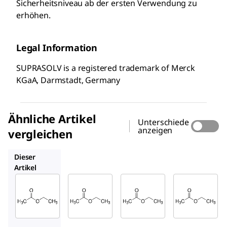
Sicherheitsniveau ab der ersten Verwendung zu
erhöhen.
Legal Information
SUPRASOLV is a registered trademark of Merck
KGaA, Darmstadt, Germany
Ähnliche Artikel
Unterschiede
anzeigen
vergleichen
1.10972
1.00863
EX0240
Dieser
Artikel
Supelco
Supelco
Supelco
1.00789
1.10972
1.00863
Ethylac
Ethylac
Ethylac
etat
etat
etat