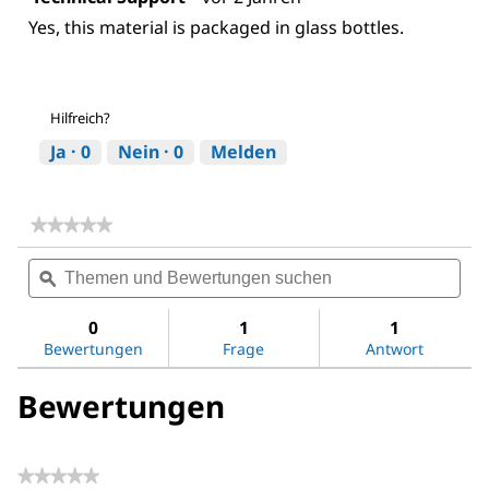
Yes, this material is packaged in glass bottles.
Hilfreich?
Ja ·
0
Nein ·
0
Melden
★★★★★
★★★★★
Kein
Themen
The
Beurteilungswert
und
ϙ
und
für
Ethyl
Bewertungen
Bew
acetate
suchen
suc
0
1
1
Bewertungen
Frage
Antwort
Bewertungen
★★★★★