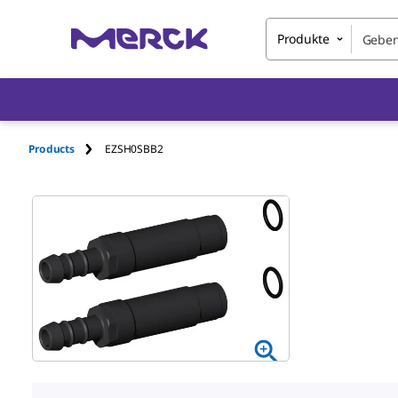
Produkte
Products
EZSH0SBB2