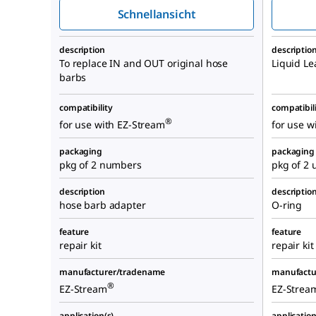
Schnellansicht
description
descriptio
To replace IN and OUT original hose
Liquid Le
barbs
compatibility
compatibil
®
for use with EZ-Stream
for use w
packaging
packaging
pkg of 2 numbers
pkg of 2 
description
descriptio
hose barb adapter
O-ring
feature
feature
repair kit
repair kit
manufacturer/tradename
manufactu
®
EZ-Stream
EZ-Strea
application(s)
application