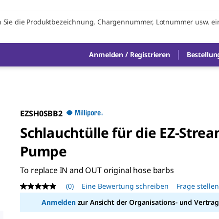
Anmelden / Registrieren
Bestellun
EZSH0SBB2
Schlauchtülle für die EZ-Stre
Pumpe
To replace IN and OUT original hose barbs
(0)
Eine Bewertung schreiben
Frage stelle
Kein
Beurteilungswert
Anmelden
zur Ansicht der Organisations- und Vertrag
Link
auf