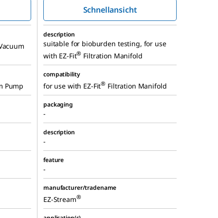
Schnellansicht
description
suitable for bioburden testing, for use
Vacuum
®
with EZ-Fit
Filtration Manifold
compatibility
®
m Pump
for use with EZ-Fit
Filtration Manifold
packaging
-
description
-
feature
-
manufacturer/tradename
®
EZ-Stream
application(s)