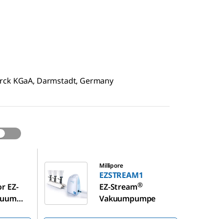
erck KGaA, Darmstadt, Germany
EZSTREAM1
Millipore
EZSTREAM1
®
r EZ-
EZ-Stream
cuum
Vakuumpumpe