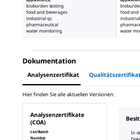
bioburden testing
bioburde
food and beverages
food and
industrial qc
industria
pharmaceutical
pharmace
water monitoring
water mo
Dokumentation
Analysenzertifikat
Qualitätszertifika
Hier finden Sie alle aktuellen Versionen:
Analysenzertifikate
Besit
(COA)
Lot/Batch
In d
Number
Doku