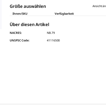
derselben
Seite.
Größe auswählen
Ansicht ä
Ihnen/SKU
Verfügbarkeit
Über diesen Artikel
NACRES:
NB.79
UNSPSC Code:
41116500