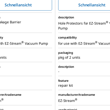
Schnellansicht
Schnellansicht
n
description
akage Barrier
®
Hole Protectors for EZ-Stream
Pump
ity
compatibility
®
®
ith
EZ-Stream
Vacuum Pump
for use with
EZ-Stream
Vacuu
packaging
units
pkg of 2 units
n
description
-
feature
repair kit
rer/tradename
manufacturer/tradename
®
®
m
EZ-Stream
(s)
application(s)