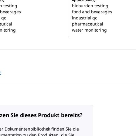
n testing
bioburden testing
 beverages
food and beverages
l qc
industrial qc
utical
pharmaceutical
nitoring
water monitoring
t
zen Sie dieses Produkt bereits?
er Dokumentenbibliothek finden Sie die
mentation zu den Produkten, die Sie