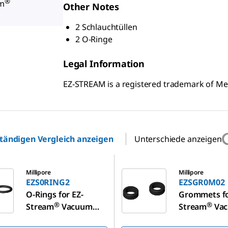
®
am
Other Notes
2 Schlauchtüllen
2 O-Ringe
Legal Information
EZ-STREAM is a registered trademark of M
ständigen Vergleich anzeigen
Unterschiede anzeigen
G2
EZSGR0M02
Millipore
Millipore
EZS0RING2
EZSGR0M02
O-Rings for EZ-
Grommets fo
®
®
Stream
Vacuum
Stream
Va
Pump
Pump