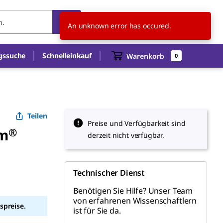
DE
DE
An unknown error has occured.
gssuche
Schnelleinkauf
Warenkorb
0
Teilen
Preise und Verfügbarkeit sind
am
®
derzeit nicht verfügbar.
Technischer Dienst
n
Benötigen Sie Hilfe? Unser Team
von erfahrenen Wissenschaftlern
spreise.
ist für Sie da.