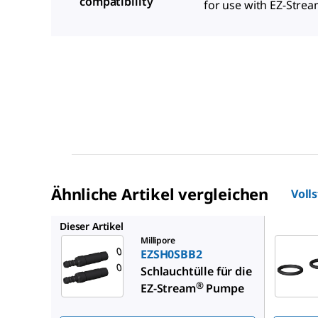
compatibility
for use with EZ-Stre
Ähnliche Artikel vergleichen
Voll
EZS0RIN
Dieser Artikel
Millipore
EZSH0SBB2
Schlauchtülle für die
®
EZ-Stream
Pumpe