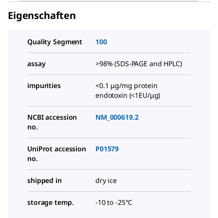
Eigenschaften
Quality Segment
100
assay
>98% (SDS-PAGE and HPLC)
impurities
<0.1 μg/mg protein
endotoxin (<1EU/μg)
NCBI accession
NM_000619.2
no.
UniProt accession
P01579
no.
shipped in
dry ice
storage temp.
-10 to -25°C