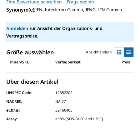
Beurteilungswert
Eine Bewertung schreiben
Frage stellen
Link
Synonym(e)
:
IFN, Interferon Gamma, IFNG, IFN Gamma
auf
derselben
Seite.
Anmelden
zur Ansicht der Organisations- und
Vertragspreise.
Größe auswählen
Ansicht ändern
Ihnen/SKU
Verfügbarkeit
Preis
Über diesen Artikel
UNSPSC Code:
12352202
NACRES:
NA.77
eCl@ss:
32160405
Assay
:
>98% (SDS-PAGE and HPLC)