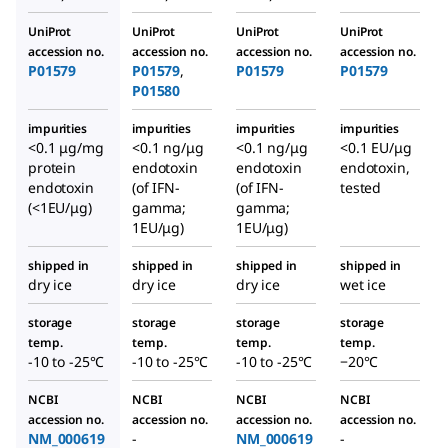
UniProt
UniProt
UniProt
UniProt
accession no.
accession no.
accession no.
accession no.
P01579
P01579
,
P01579
P01579
P01580
impurities
impurities
impurities
impurities
<0.1 μg/mg
<0.1 ng/μg
<0.1 ng/μg
<0.1 EU/μg
protein
endotoxin
endotoxin
endotoxin,
endotoxin
(of IFN-
(of IFN-
tested
(<1EU/μg)
gamma;
gamma;
1EU/μg)
1EU/μg)
shipped in
shipped in
shipped in
shipped in
dry ice
dry ice
dry ice
wet ice
storage
storage
storage
storage
temp.
temp.
temp.
temp.
-10 to -25°C
-10 to -25°C
-10 to -25°C
−20°C
NCBI
NCBI
NCBI
NCBI
accession no.
accession no.
accession no.
accession no.
NM_000619
-
NM_000619
-