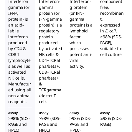
Interferon
Interferon-
Interferon-
component
tierfr
ein
men
gamma (or
gamma
g protein
free,
IFN-γ
protein (or
ei
(or IFN-
der
recombinan
schli
protein) is
IFN-gamma
gamma
t,
Mau
ch
an acid-
protein) is a
protein) is a
expressed
s
labile
regulatory
lymphoid
in
E. coli
,
interferon
protein
factor
≥98% (SDS-
produced
produced
which
PAGE),
by CD4 &
by activated
possesses
suitable for
CD8 T
NK cells &
potent anti-
cell culture
lymphocyte
CD4+TCRal
viral
s as well as
pha/beta+,
activity.
activated
CD8+TCRal
NK cells.
pha/beta+
Manufactur
&
ed using all
TCRgamma
non-animal
/delta+ T
reagents.
cells.
assay
assay
assay
assay
>98% (SDS-
>98% (SDS-
>98% (SDS-
≥98% (SDS-
PAGE and
PAGE and
PAGE and
PAGE)
HPLC)
HPLC)
HPLC)