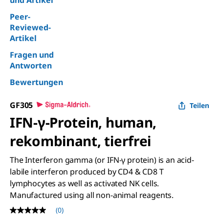
und Artikel
Peer-
Reviewed-
Artikel
Fragen und
Antworten
Bewertungen
GF305
Teilen
IFN-γ-Protein, human,
rekombinant, tierfrei
The Interferon gamma (or IFN-γ protein) is an acid-
labile interferon produced by CD4 & CD8 T
lymphocytes as well as activated NK cells.
Manufactured using all non-animal reagents.
(0)
Kein