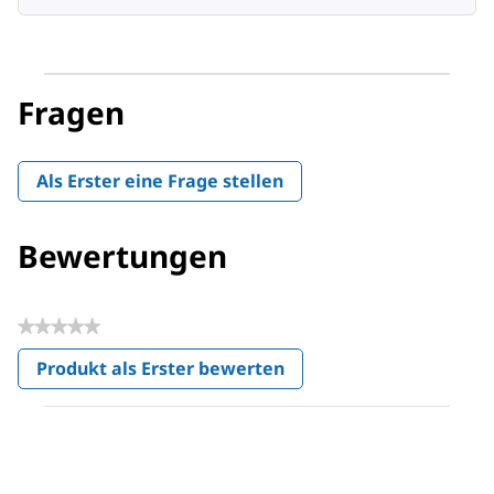
Fragen
Als Erster eine Frage stellen
Bewertungen
★★★★★
Kein
Produkt als Erster bewerten
Beurteilungswert
.
Mit
dieser
Aktion
wird