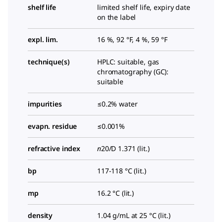
shelf life
limited shelf life, expiry date
on the label
expl. lim.
16 %, 92 °F, 4 %, 59 °F
technique(s)
HPLC: suitable, gas
chromatography (GC):
suitable
impurities
≤0.2% water
evapn. residue
≤0.001%
refractive index
n
20/D
1.371 (lit.)
bp
117-118 °C (lit.)
mp
16.2 °C (lit.)
density
1.04 g/mL at 25 °C (lit.)