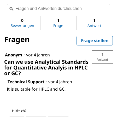
Kein
Fragen
Fra
Beurteilungswert
und
ϙ
und
für
Acetic
Antworten
Antw
acid
durchsuchen
dur
0
1
1
Bewertungen
Frage
Antwort
Fragen
Frage stellen
1
Anonym
·
vor 4 Jahren
Antwort
Can we use Analytical Standards
for Quantitative Analyis in HPLC
or GC?
Technical Support
·
vor 4 Jahren
It is suitable for HPLC and GC.
Hilfreich?