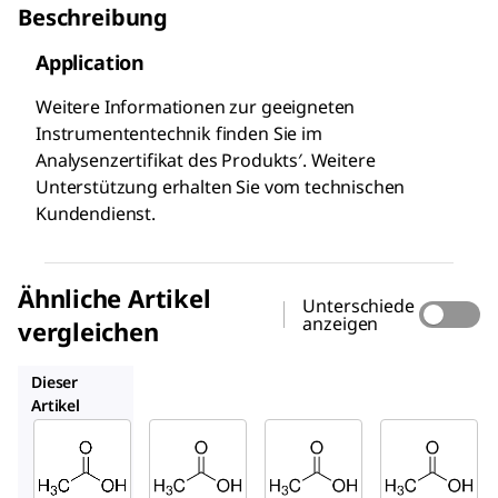
Beschreibung
Application
Weitere Informationen zur geeigneten
Instrumententechnik finden Sie im
Analysenzertifikat des Produkts′. Weitere
Unterstützung erhalten Sie vom technischen
Kundendienst.
Ähnliche Artikel
Unterschiede
anzeigen
vergleichen
1.37072
1.37011
1.37034
Dieser
Artikel
Supelco
SAFC
SAFC
71251
1.37072
1.37011
Essig
Essigsä
Essigsä