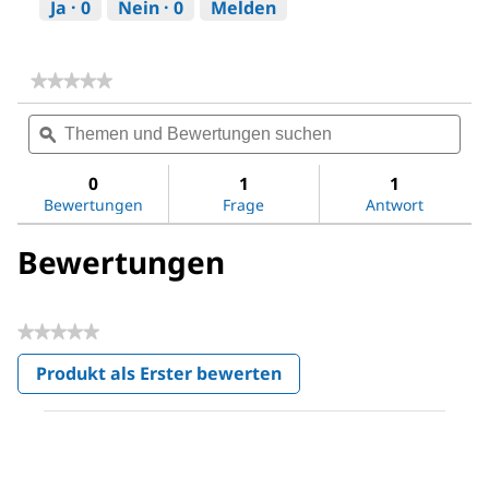
Ja ·
0
Nein ·
0
Melden
★★★★★
★★★★★
Kein
Themen
The
Beurteilungswert
und
ϙ
und
für
Acetic
Bewertungen
Bew
acid
suchen
suc
0
1
1
Bewertungen
Frage
Antwort
Bewertungen
★★★★★
Kein
Produkt als Erster bewerten
Beurteilungswert
.
Mit
dieser
Aktion
wird