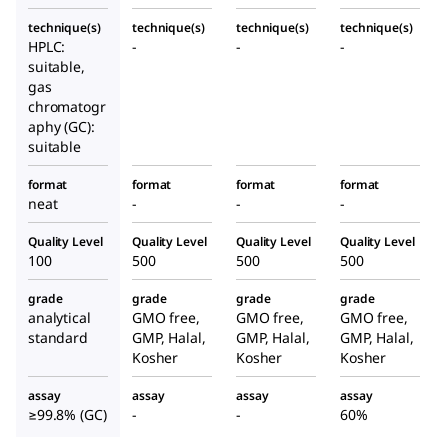
technique(s)
technique(s)
technique(s)
technique(s)
HPLC:
-
-
-
suitable,
gas
chromatogr
aphy (GC):
suitable
format
format
format
format
neat
-
-
-
Quality Level
Quality Level
Quality Level
Quality Level
100
500
500
500
grade
grade
grade
grade
analytical
GMO free,
GMO free,
GMO free,
standard
GMP, Halal,
GMP, Halal,
GMP, Halal,
Kosher
Kosher
Kosher
assay
assay
assay
assay
≥99.8% (GC)
-
-
60%