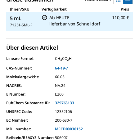
Ihnen/SKU
Verfügbarkeit
Preis
Ab HEUTE
110,00 €
5 mL
lieferbar
von
Schnelldorf
71251-5ML-F
Über diesen Artikel
Lineare Formel:
CH
CO
H
3
2
CAS-Nummer:
64-19-7
Molekulargewicht:
60.05
NACRES:
NA.24
E Number:
E260
PubChem Substance ID:
329763133
UNSPSC Code:
12352106
EC Number:
200-580-7
MDL number:
MFCD00036152
Beilstein/REAXYS Number:
506007