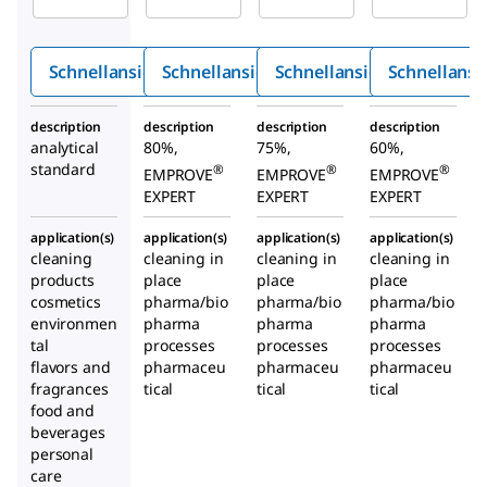
säure
ure
ure
Schnellansicht
Schnellansicht
Schnellansicht
Schnellansi
description
description
description
description
analytical
80%,
75%,
60%,
standard
®
®
®
EMPROVE
EMPROVE
EMPROVE
EXPERT
EXPERT
EXPERT
application(s)
application(s)
application(s)
application(s)
cleaning
cleaning in
cleaning in
cleaning in
products
place
place
place
cosmetics
pharma/bio
pharma/bio
pharma/bio
environmen
pharma
pharma
pharma
tal
processes
processes
processes
flavors and
pharmaceu
pharmaceu
pharmaceu
fragrances
tical
tical
tical
food and
beverages
personal
care