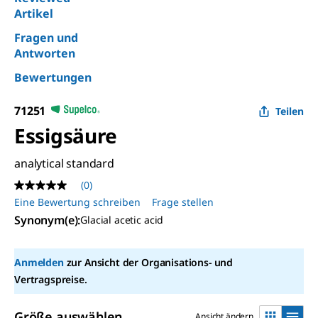
Artikel
Fragen und
Antworten
Bewertungen
71251
Teilen
Essigsäure
analytical standard
(0)
Kein
Beurteilungswert
Eine Bewertung schreiben
Frage stellen
Link
Synonym(e)
:
Glacial acetic acid
auf
derselben
Seite.
Anmelden
zur Ansicht der Organisations- und
Vertragspreise.
Größe auswählen
Ansicht ändern