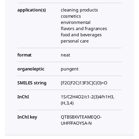
application(s)
cleaning products
cosmetics
environmental
flavors and fragrances
food and beverages
personal care
format
neat
organoleptic
pungent
SMILES string
[F2C(F2C)13F3C]C(O)=O
InChI
1S/C2H4O2/c1-2(3)4/h1H3,
(H,3,4)
InChI key
QTBSBXVTEAMEQO-
UHFFFAOYSA-N