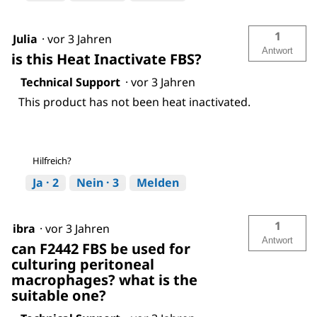
1
Julia
·
vor 3 Jahren
Antwort
is this Heat Inactivate FBS?
Technical Support
·
vor 3 Jahren
This product has not been heat inactivated.
Hilfreich?
Ja ·
2
Nein ·
3
Melden
1
ibra
·
vor 3 Jahren
Antwort
can F2442 FBS be used for
culturing peritoneal
macrophages? what is the
suitable one?