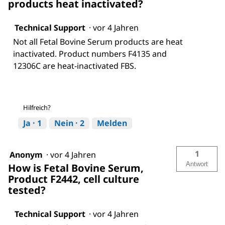
products heat inactivated?
Technical Support
·
vor 4 Jahren
Not all Fetal Bovine Serum products are heat
inactivated. Product numbers F4135 and
12306C are heat-inactivated FBS.
Hilfreich?
Ja ·
1
Nein ·
2
Melden
1
Anonym
·
vor 4 Jahren
Antwort
How is Fetal Bovine Serum,
Product F2442, cell culture
tested?
Technical Support
·
vor 4 Jahren