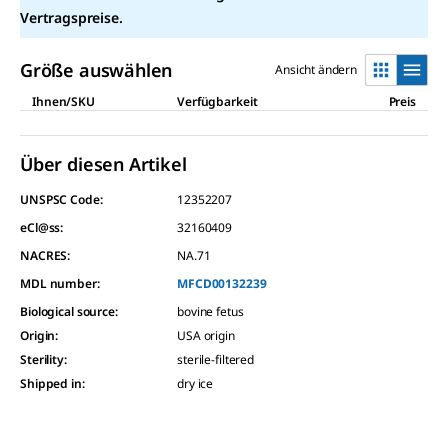
Vertragspreise.
Größe auswählen
Ansicht ändern
Ihnen/SKU
Verfügbarkeit
Preis
Über diesen Artikel
UNSPSC Code:
12352207
eCl@ss:
32160409
NACRES:
NA.71
MDL number:
MFCD00132239
Biological source
:
bovine fetus
Origin
:
USA origin
Sterility
:
sterile-filtered
Shipped in
:
dry ice