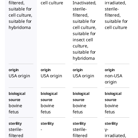
filtered,
cell culture
Inactivated,
irradiated,
suitable for
sterile-
sterile-
cell culture,
filtered,
filtered,
suitable for
suitable for
suitable for
hybridoma
cell culture,
cell culture
suitable for
insect cell
culture,
suitable for
hybridoma
origin
origin
origin
origin
USA origin
USA origin
USA origin
non-USA
origin
biological
biological
biological
biological
source
source
source
source
bovine
bovine
bovine
bovine
fetus
fetus
fetus
fetus
sterility
sterility
sterility
sterility
sterile-
-
sterile-
γ-
filtered
filtered
irradiated,