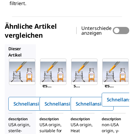
filtriert.
Ähnliche Artikel
Unterschiede
anzeigen
vergleichen
12103C
F4135
F0679
Dieser
Artikel
Sigma-
Sigma-
Sigma-
Aldrich
Aldrich
Aldrich
F2442
12103C
F4135
Fetal
Fetale
Fetal
es
s
es
Kälbe
Kälber
Kälbe
Schnellansi
rseru
serum
rseru
Schnellansicht
Schnellansicht
Schnellansicht
m
m
description
description
description
description
USA origin,
USA origin,
USA origin,
non-USA
sterile-
suitable for
Heat
origin, γ-