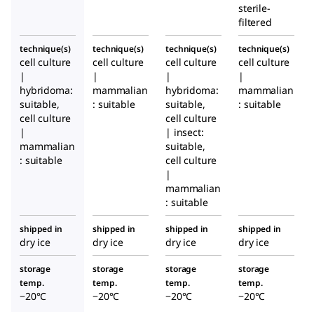
sterile-
filtered
technique(s)
technique(s)
technique(s)
technique(s)
cell culture
cell culture
cell culture
cell culture
|
|
|
|
hybridoma:
mammalian
hybridoma:
mammalian
suitable,
: suitable
suitable,
: suitable
cell culture
cell culture
|
| insect:
mammalian
suitable,
: suitable
cell culture
|
mammalian
: suitable
shipped in
shipped in
shipped in
shipped in
dry ice
dry ice
dry ice
dry ice
storage
storage
storage
storage
temp.
temp.
temp.
temp.
−20°C
−20°C
−20°C
−20°C