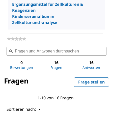
Ergänzungsmittel für Zellkulturen &
Reagenzien
Rinderserumalbumin
Zellkultur und -analyse
★★★★★
★★★★★
Kein
Fragen
Fra
Beurteilungswert
und
ϙ
und
für
Fetal
Antworten
Antw
Bovine
durchsuchen
dur
0
16
16
Serum
Bewertungen
Fragen
Antworten
Fragen
Frage stellen
1-10 von 16 Fragen
Menü
Sortieren nach:
▼