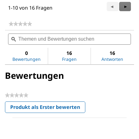
Zurück
◄
Weiter
►
1-10 von 16 Fragen
Questions
Questi
★★★★★
★★★★★
Kein
Themen
The
Beurteilungswert
und
ϙ
und
für
Fetal
Bewertungen
Bew
Bovine
suchen
suc
0
16
16
Serum
Bewertungen
Fragen
Antworten
Bewertungen
★★★★★
Kein
Produkt als Erster bewerten
Beurteilungswert
.
Mit
dieser
Aktion
wird