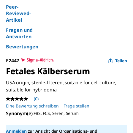
Peer-
Reviewed-
Artikel
Fragen und
Antworten
Bewertungen
F2442
Teilen
Fetales Kälberserum
USA origin, sterile-filtered, suitable for cell culture,
suitable for hybridoma
(0)
Kein
Beurteilungswert
Eine Bewertung schreiben
Frage stellen
Link
Synonym(e):
FBS, FCS, Seren, Serum
auf
derselben
Seite.
Anmelden
zur Ansicht der Organisations- und