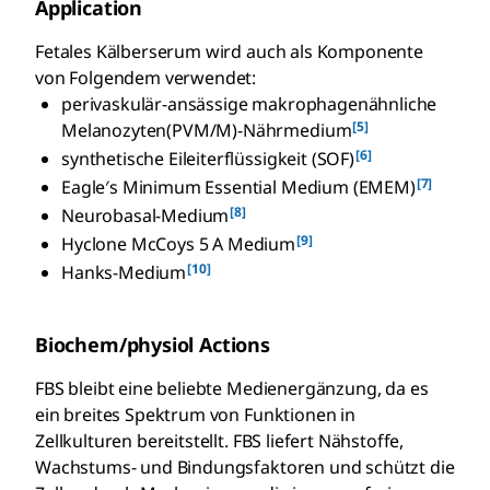
Application
Fetales Kälberserum wird auch als Komponente
von Folgendem verwendet:
perivaskulär-ansässige makrophagenähnliche
[5]
Melanozyten(PVM/M)-Nährmedium
[6]
synthetische Eileiterflüssigkeit (SOF)
[7]
Eagle′s Minimum Essential Medium (EMEM)
[8]
Neurobasal-Medium
[9]
Hyclone McCoys 5 A Medium
[10]
Hanks-Medium
Biochem/physiol Actions
FBS bleibt eine beliebte Medienergänzung, da es
ein breites Spektrum von Funktionen in
Zellkulturen bereitstellt. FBS liefert Nähstoffe,
Wachstums- und Bindungsfaktoren und schützt die