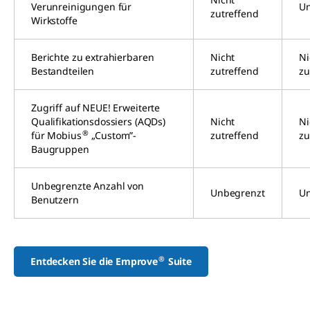
Verunreinigungen für
Un
zutreffend
Wirkstoffe
Berichte zu extrahierbaren
Nicht
Ni
Bestandteilen
zutreffend
zu
Zugriff auf NEUE! Erweiterte
Qualifikationsdossiers (AQDs)
Nicht
Ni
®
für Mobius
„Custom”-
zutreffend
zu
Baugruppen
Unbegrenzte Anzahl von
Unbegrenzt
Un
Benutzern
®
Entdecken Sie die Emprove
Suite