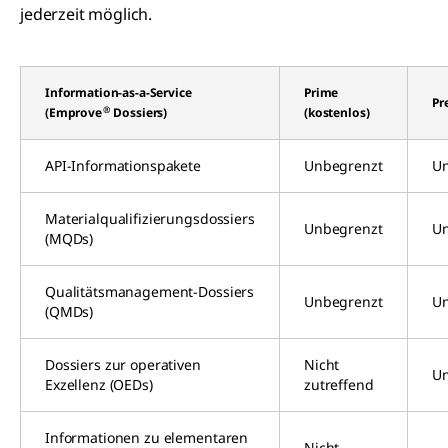
jederzeit möglich.
Information-as-a-Service
Prime
Pr
®
(Emprove
Dossiers)
(kostenlos)
API-Informationspakete
Unbegrenzt
Un
Materialqualifizierungsdossiers
Unbegrenzt
Un
(MQDs)
Qualitätsmanagement-Dossiers
Unbegrenzt
Un
(QMDs)
Dossiers zur operativen
Nicht
Un
Exzellenz (OEDs)
zutreffend
Informationen zu elementaren
Nicht