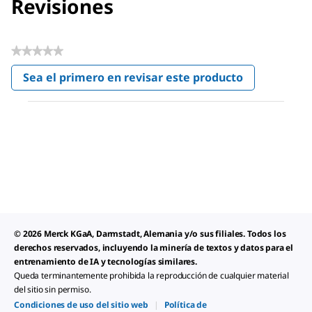
Revisiones
★★★★★
Sin
Sea el primero en revisar este producto
puntuación
.
Con
esta
acción
se
abrirá
un
cuadro
de
diálogo.
© 2026 Merck KGaA, Darmstadt, Alemania y/o sus filiales. Todos los
derechos reservados, incluyendo la minería de textos y datos para el
entrenamiento de IA y tecnologías similares.
Queda terminantemente prohibida la reproducción de cualquier material
del sitio sin permiso.
Condiciones de uso del sitio web
|
Política de