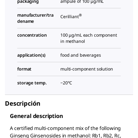
packaging
ampule of 100 μg/mL
manufacturer/tra
®
Cerilliant
dename
concentration
100 μg/mL each component
in methanol
application(s)
food and beverages
format
multi-component solution
storage temp.
−20°C
Descripción
General description
A certified multi-component mix of the following
Ginseng Ginsenosides in methanol: Rb1, Rb2, Rc,