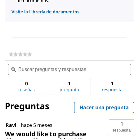
de documentos.
Visite la Librería de documentos
★★★★★
★★★★★
No
Buscar
Bus
hay
preguntas
ϙ
preg
valoraciones
de
y
y
Ginseng
respuestas
resp
0
1
1
Ginsenosides
reseñas
pregunta
respuesta
Mix
Preguntas
Hacer una pregunta
1
Ravi
·
hace 5 meses
respuesta
We would like to purchase