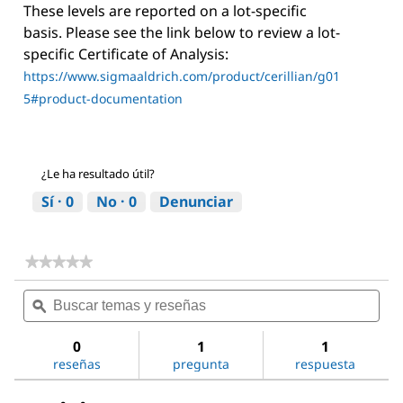
These levels are reported on a lot-specific
basis. Please see the link below to review a lot-
specific Certificate of Analysis:
https://www.sigmaaldrich.com/product/cerillian/g01
5#product-documentation
¿Le ha resultado útil?
Sí ·
0
No ·
0
Denunciar
★★★★★
★★★★★
No
Buscar
Bus
hay
temas
ϙ
tem
valoraciones
de
y
y
Ginseng
reseñas
res
0
1
1
Ginsenosides
reseñas
pregunta
respuesta
Mix