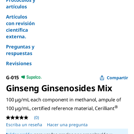
Protocolos y
artículos
Artículos
con revisión
científica
externa.
Preguntas y
respuestas
Revisiones
G-015
Compartir
Ginseng Ginsenosides Mix
100 μg/mL each component in methanol, ampule of
®
100 μg/mL, certified reference material, Cerilliant
(0)
Sin
puntuación
Escriba un reseña
Hacer una pregunta
Enlace