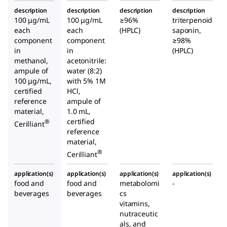
description
description
description
description
100 μg/mL
100 μg/mL
≥96%
triterpenoid
each
each
(HPLC)
saponin,
component
component
≥98%
in
in
(HPLC)
methanol,
acetonitrile:
ampule of
water (8:2)
100 μg/mL,
with 5% 1M
certified
HCl,
reference
ampule of
material,
1.0 mL,
certified
®
Cerilliant
reference
material,
®
Cerilliant
application(s)
application(s)
application(s)
application(s)
food and
food and
metabolomi
-
beverages
beverages
cs
vitamins,
nutraceutic
als, and