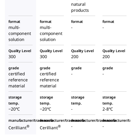
natural
products
format
format
format
format
multi-
multi-
-
-
component
component
solution
solution
Quality Level
Quality Level
Quality Level
Quality Level
300
300
200
200
grade
grade
grade
grade
certified
certified
-
-
reference
reference
material
material
storage
storage
storage
storage
temp.
temp.
temp.
temp.
−20°C
−20°C
-
2-8°C
manufacturer/tradename
manufacturer/tradename
manufacturer/tradename
manufacturer/tr
-
-
®
®
Cerilliant
Cerilliant