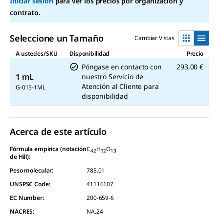
en
Iniciar sesión
para ver los precios por organización y
la
contrato.
misma
página.
Seleccione un Tamaño
Cambiar Vistas
A ustedes/SKU
Disponibilidad
Precio
Póngase en contacto con
293,00 €
1 mL
nuestro Servicio de
Atención al Cliente para
G-015-1ML
disponibilidad
Acerca de este artículo
Fórmula empírica (notación
C
H
O
42
72
13
de Hill):
Peso molecular:
785.01
UNSPSC Code:
41116107
EC Number:
200-659-6
NACRES:
NA.24