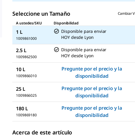
página.
Seleccione un Tamaño
Cambiar V
A ustedes/SKU
Disponibilidad
Disponible para enviar
1 L
HOY
desde
Lyon
1009861000
Disponible para enviar
2.5 L
HOY
desde
Lyon
1009862500
Pregunte por el precio y la
10 L
disponibilidad
1009866010
Pregunte por el precio y la
25 L
disponibilidad
1009866025
Pregunte por el precio y la
180 L
disponibilidad
1009869180
Acerca de este artículo