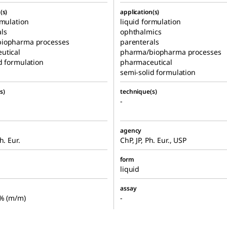
(s)
application(s)
rmulation
liquid formulation
ls
ophthalmics
iopharma processes
parenterals
utical
pharma/biopharma processes
d formulation
pharmaceutical
semi-solid formulation
s)
technique(s)
-
agency
h. Eur.
ChP, JP, Ph. Eur., USP
form
liquid
assay
2% (m/m)
-