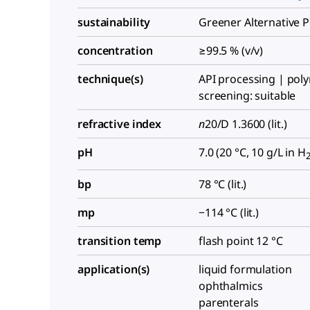
sustainability
Greener Alternative 
concentration
≥99.5 % (v/v)
technique(s)
API processing | po
screening: suitable
refractive index
n
20/D
1.3600 (lit.)
pH
7.0 (20 °C, 10 g/L in H
bp
78 °C (lit.)
mp
−114 °C (lit.)
transition temp
flash point 12 °C
application(s)
liquid formulation
ophthalmics
parenterals