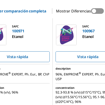
er comparación completa
Mostrar Diferencias
100967
SAFC
SAFC
100971
100967
Etanol
Etanol
Vista rápida
Vista rápida
n
description
®
®
PROVE
EXPERT, Ph. Eur., BP, ChP
96%, EMPROVE
EXPERT, Ph. Eur.
USP
ion
concentration
 % (v/v), 96%
92.3-93.8 % (v/v) (d15°C/15°C), 
(v/v) (d15.56°C/15.56°C), 95.1-96.
(d20°C/4°C), 96%