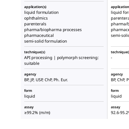
application(s)
application
liquid formulation
liquid fo
ophthalmics
parentera
parenterals
pharma/b
pharma/biopharma processes
pharmace
pharmaceutical
semi-soli
semi-solid formulation
technique(s)
technique(
API processing | polymorph screening:
-
suitable
agency
agency
BP, JP, USP, ChP, Ph. Eur.
BP, ChP, P
form
form
liquid
liquid
assay
assay
≥99.2% (m/m)
92.6-95.