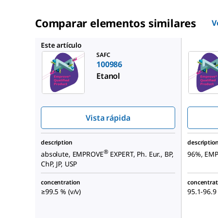
Comparar elementos similares
V
100971
Este artículo
SAFC
100986
Etanol
Vista rápida
description
descriptio
®
absolute, EMPROVE
EXPERT, Ph. Eur., BP,
96%, EM
ChP, JP, USP
concentration
concentrat
≥99.5 % (v/v)
95.1-96.9