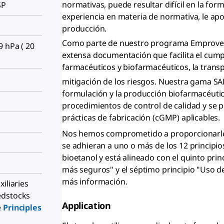
normativas, puede resultar difícil en la fo
SP
experiencia en materia de normativa, le apo
producción.
Como parte de nuestro programa Emprove
9 hPa ( 20
extensa documentación que facilita el cum
farmacéuticos y biofarmacéuticos, la trans
mitigación de los riesgos. Nuestra gama SA
formulación y la producción biofarmacéutic
procedimientos de control de calidad y se 
prácticas de fabricación (cGMP) aplicables.
Nos hemos comprometido a proporcionarle 
se adhieran a uno o más de los 12 principio
bioetanol y está alineado con el quinto prin
más seguros" y el séptimo principio "Uso d
más información.
iliaries
edstocks
Application
e
Principles