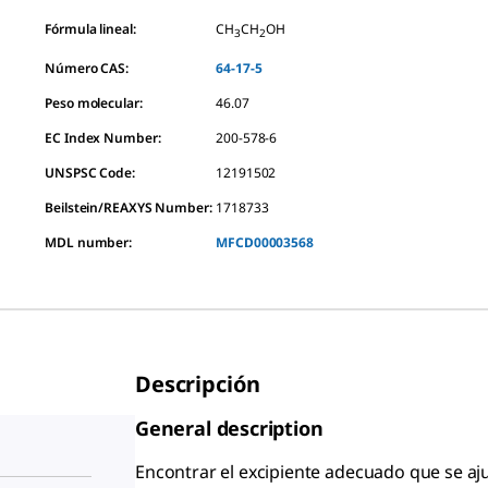
Fórmula lineal:
CH
CH
OH
3
2
Número CAS:
64-17-5
Peso molecular:
46.07
EC Index Number:
200-578-6
UNSPSC Code:
12191502
Beilstein/REAXYS Number:
1718733
MDL number:
MFCD00003568
Descripción
General description
Encontrar el excipiente adecuado que se aju