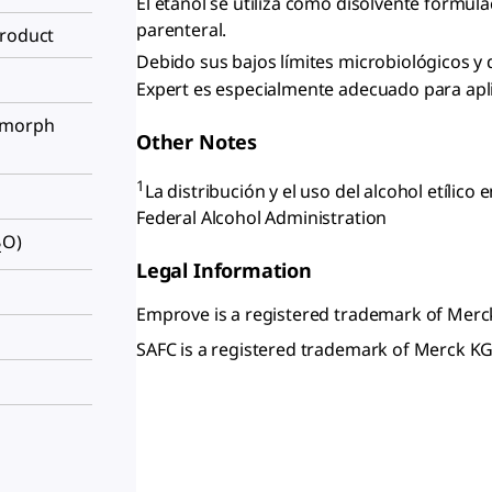
El etanol se utiliza como disolvente formula
parenteral.
Product
Debido sus bajos límites microbiológicos y
Expert es especialmente adecuado para apli
lymorph
Other Notes
1
La distribución y el uso del alcohol etílico
Federal Alcohol Administration
O)
2
Legal Information
Emprove is a registered trademark of Mer
SAFC is a registered trademark of Merck 