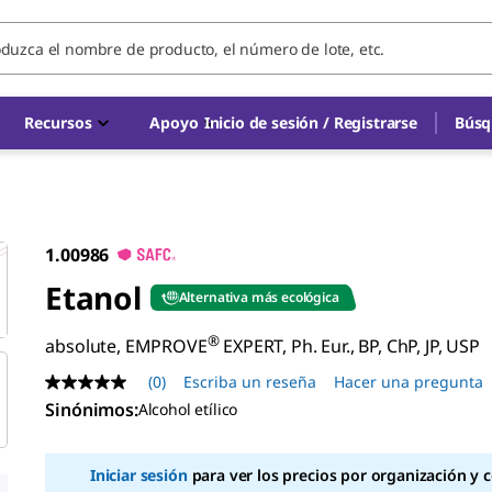
Recursos
Apoyo
Inicio de sesión / Registrarse
Búsq
1.00986
Etanol
Alternativa más ecológica
®
absolute, EMPROVE
EXPERT, Ph. Eur., BP, ChP, JP, USP
(0)
Escriba un reseña
Hacer una pregunta
Sin
puntuación
Sinónimos
:
Alcohol etílico
Enlace
en
la
Iniciar sesión
para ver los precios por organización y 
misma