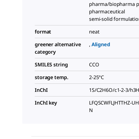
pharma/biopharma p
pharmaceutical
semi-solid formulati
format
neat
greener alternative
,
Aligned
category
SMILES string
CCO
storage temp.
2-25°C
InChI
1S/C2H6O/c1-2-3/h3
InChI key
LFQSCWFLJHTTHZ-UH
N