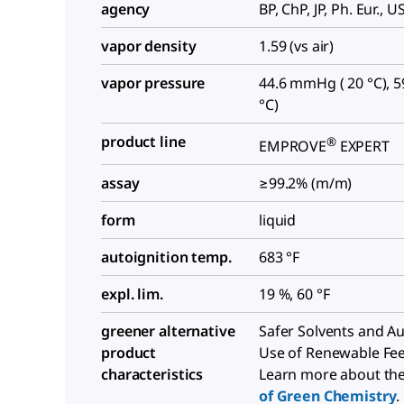
agency
BP, ChP, JP, Ph. Eur., U
vapor density
1.59 (vs air)
vapor pressure
44.6 mmHg ( 20 °C), 5
°C)
product line
®
EMPROVE
EXPERT
assay
≥99.2% (m/m)
form
liquid
autoignition temp.
683 °F
expl. lim.
19 %, 60 °F
greener alternative
Safer Solvents and Aux
product
Use of Renewable Fe
characteristics
Learn more about th
of Green Chemistry
.