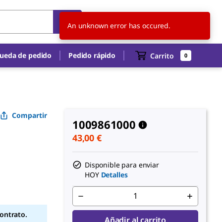
ES
ES
An unknown error has occured.
ueda de pedido
Pedido rápido
Carrito
0
Compartir
1009861000
43,00 €
Disponible para enviar
HOY
Detalles
contrato.
Añadir al carrito