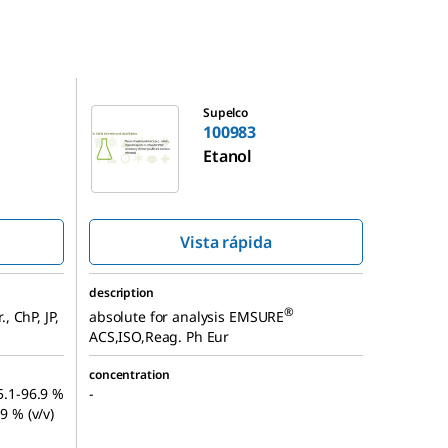
100983
Supelco
100983
Etanol
Vista rápida
description
®
, ChP, JP,
absolute for analysis EMSURE
ACS,ISO,Reag. Ph Eur
concentration
95.1-96.9 %
-
9 % (v/v)