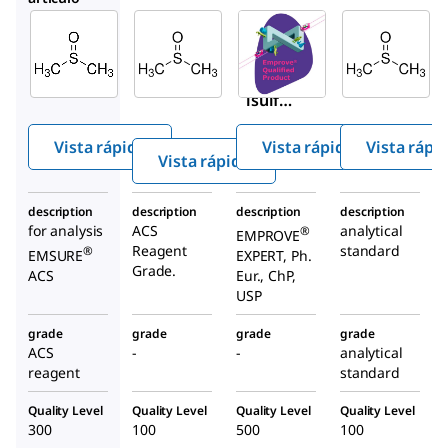
Supelco
Sigma-
SAFC
Aldrich
102952
137117
317275
Dimeti
Dimeti
Dimeti
lsulfóx
lsulfóx
lsulfóx
ido
ido
ido
Vista rápida
Vista rápida
Vista rápi
Vista rápida
description
description
description
description
for analysis
ACS
analytical
®
EMPROVE
Reagent
standard
®
EMSURE
EXPERT, Ph.
Grade.
ACS
Eur., ChP,
USP
grade
grade
grade
grade
ACS
-
-
analytical
reagent
standard
Quality Level
Quality Level
Quality Level
Quality Level
300
100
500
100