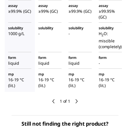
assay
assay
assay
assay
≥99.9% (GC)
≥99% (GC)
≥99.9% (GC)
≥99.95%
(GC)
solubility
solubility
solubility
solubility
1000 g/L
-
-
H
O:
2
miscible
(completely)
form
form
form
form
liquid
liquid
liquid
-
mp
mp
mp
mp
16-19 °C
16-19 °C
16-19 °C
16-19 °C
(lit.)
(lit.)
(lit.)
(lit.)
1 of 1
Still not finding the right product?