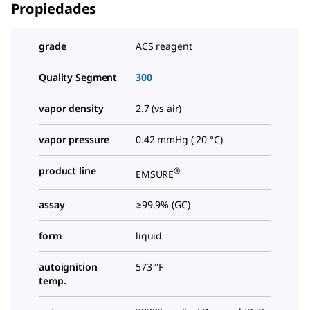
Propiedades
grade
ACS reagent
Quality Segment
300
vapor density
2.7 (vs air)
vapor pressure
0.42 mmHg ( 20 °C)
product line
®
EMSURE
assay
≥99.9% (GC)
form
liquid
autoignition
573 °F
temp.