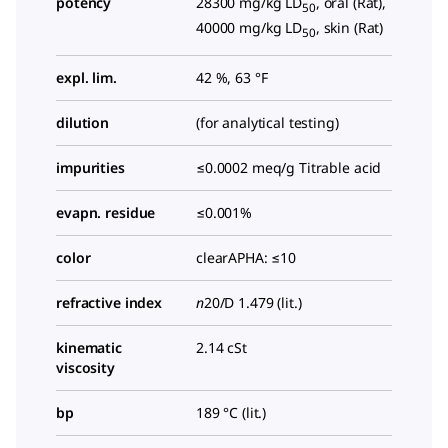
potency
28300 mg/kg LD
, oral (Rat),
50
40000 mg/kg LD
, skin (Rat)
50
expl. lim.
42 %, 63 °F
dilution
(for analytical testing)
impurities
≤0.0002 meq/g Titrable acid
evapn. residue
≤0.001%
color
clearAPHA: ≤10
refractive index
n
20/D
1.479 (lit.)
kinematic
2.14 cSt
viscosity
bp
189 °C (lit.)