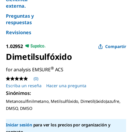
externa.
Preguntas y
respuestas
Revisiones
1.02952
Compartir
Dimetilsulfóxido
®
for analysis EMSURE
ACS
(0)
Sin
puntuación
Escriba un reseña
Hacer una pregunta
Enlace
Sinónimos
:
en
la
Metanosulfinilmetano, Metilsulfóxido, Dimetil(óxido)azufre,
misma
DMSO, DMSO
página.
Iniciar sesión
para ver los precios por organización y
contrato.