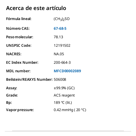
Acerca de este artículo
Fórmula lineal:
(CH
)
SO
3
2
Número CAS:
67-68-5
Peso molecular:
78.13
UNSPSC Code:
12191502
NACRES:
NA.05
EC Index Number:
200-664-3
MDL number:
MFCD00002089
Beilstein/REAXYS Number:
506008
Assay
:
≥99.9% (GC)
Grade
:
ACS reagent
Bp
:
189 °C (lit.)
Vapor pressure
:
0.42 mmHg ( 20 °C)