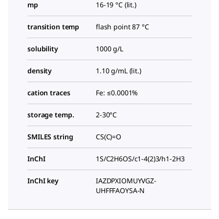
mp
16-19 °C (lit.)
transition temp
flash point 87 °C
solubility
1000 g/L
density
1.10 g/mL (lit.)
cation traces
Fe: ≤0.0001%
storage temp.
2-30°C
SMILES string
CS(C)=O
InChI
1S/C2H6OS/c1-4(2)3/h1-2H3
InChI key
IAZDPXIOMUYVGZ-
UHFFFAOYSA-N