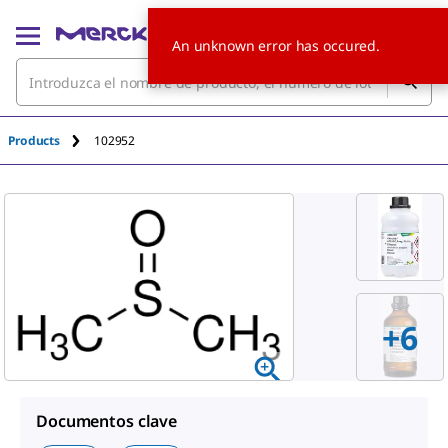
An unknown error has occured.
Products
102952
+
6
Documentos clave