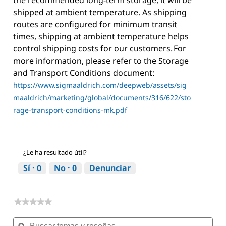
the recommended long-term storage, it will be
shipped at ambient temperature. As shipping
routes are configured for minimum transit
times, shipping at ambient temperature helps
control shipping costs for our customers. For
more information, please refer to the Storage
and Transport Conditions document:
https://www.sigmaaldrich.com/deepweb/assets/sig
maaldrich/marketing/global/documents/316/622/sto
rage-transport-conditions-mk.pdf
¿Le ha resultado útil?
Sí ·
0
No ·
0
Denunciar
★★★★★
★★★★★
No
Buscar
Bus
hay