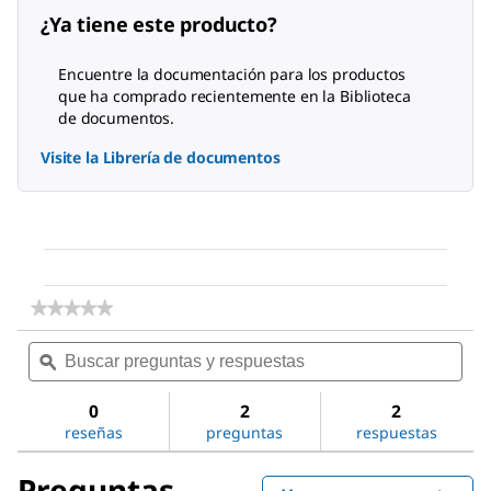
¿Ya tiene este producto?
Encuentre la documentación para los productos
que ha comprado recientemente en la Biblioteca
de documentos.
Visite la Librería de documentos
★★★★★
★★★★★
No
Buscar
Bus
hay
preguntas
ϙ
preg
valoraciones
de
y
y
Dimethyl
respuestas
resp
0
2
2
sulfoxide
reseñas
preguntas
respuestas
Preguntas