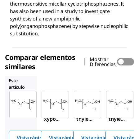
thermosensitive micellar cyclotriphosphazenes. It
has also been used in a study to investigate
synthesis of a new amphiphilic
poly(organophosphazene) by stepwise nucleophilic
substitution.
Comparar elementos
Mostrar
Diferencias
similares
202509
202495
202487
Este
artículo
Sigma-
Sigma-
Sigma-
Aldrich
Aldrich
Aldrich
M6768
202509
202495
Metho
Poly(e
Poly(e
xypol
thylen
thylen
yethyl
e
e
ene
glycol)
glycol)
Vista rápida
Vista rápida
Vista rápida
Vista rápi