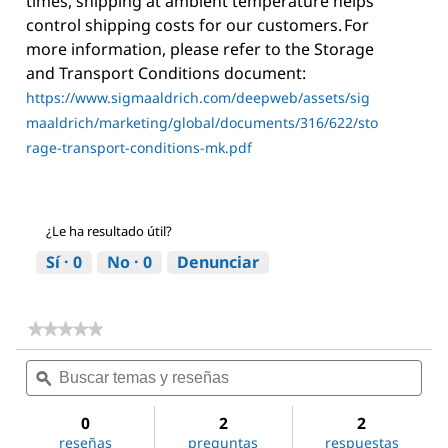
times, shipping at ambient temperature helps
control shipping costs for our customers. For
more information, please refer to the Storage
and Transport Conditions document:
https://www.sigmaaldrich.com/deepweb/assets/sig
maaldrich/marketing/global/documents/316/622/sto
rage-transport-conditions-mk.pdf
¿Le ha resultado útil?
Sí ·
0
No ·
0
Denunciar
★★★★★
★★★★★
No
Buscar
Bus
hay
temas
ϙ
tem
valoraciones
de
y
y
Methoxypolyethylene
reseñas
res
0
2
2
glycol
reseñas
preguntas
respuestas
350