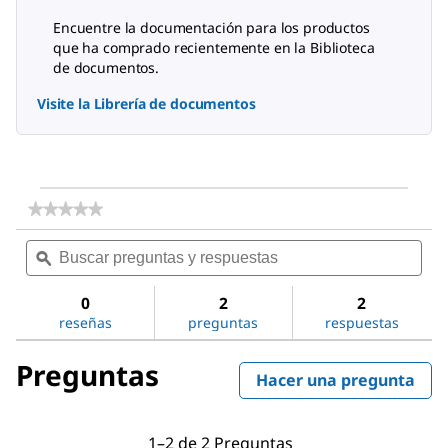
Encuentre la documentación para los productos
que ha comprado recientemente en la Biblioteca
de documentos.
Visite la Librería de documentos
★★★★★
★★★★★
No
Buscar
Bus
hay
preguntas
ϙ
preg
valoraciones
de
y
y
Methoxypolyethylene
respuestas
resp
0
2
2
glycol
reseñas
preguntas
respuestas
350
Preguntas
Hacer una pregunta
1–2 de 2 Preguntas