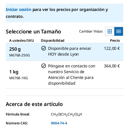
Iniciar sesión
para ver los precios por organización y
contrato.
Seleccione un Tamaño
Cambiar Vistas
A ustedes/SKU
Disponibilidad
Precio
Disponible para enviar
122,00 €
250 g
HOY
desde
Lyon
M6768-250G
Póngase en contacto con
364,00 €
1 kg
nuestro Servicio de
Atención al Cliente para
M6768-1KG
disponibilidad
Acerca de este artículo
Fórmula lineal:
CH
O(CH
CH
O)
H
3
2
2
n
Número CAS:
9004-74-4