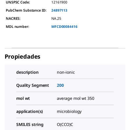
UNSPSC Code:
12161900
PubChem Substance ID:
24897113
NACRES:
NA.25
MDL number:
MFCD00084416
Propiedades
description
non-ionic
Quality Segment
200
mol wt
average mol wt 350
application(s)
microbiology
SMILES string
O(CCO)C