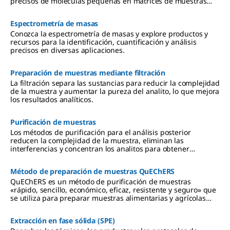
precisos de moléculas pequeñas en matrices de muestras
complejas.
Espectrometría de masas
Conozca la espectrometría de masas y explore productos y
recursos para la identificación, cuantificación y análisis
precisos en diversas aplicaciones.
Preparación de muestras mediante filtración
La filtración separa las sustancias para reducir la complejidad
de la muestra y aumentar la pureza del analito, lo que mejora
los resultados analíticos.
Purificación de muestras
Los métodos de purificación para el análisis posterior
reducen la complejidad de la muestra, eliminan las
interferencias y concentran los analitos para obtener
resultados más precisos.
Método de preparación de muestras QuEChERS
QuEChERS es un método de purificación de muestras
«rápido, sencillo, económico, eficaz, resistente y seguro» que
se utiliza para preparar muestras alimentarias y agrícolas
para el análisis de plaguicidas. QuEChERS se basa en la
técnica de preparación de muestras denominada «extracción
Extracción en fase sólida (SPE)
en fase sólida» (SPE).