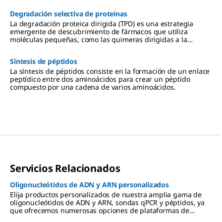
biomolécula.
Degradación selectiva de proteínas
La degradación proteica dirigida (TPD) es una estrategia
emergente de descubrimiento de fármacos que utiliza
moléculas pequeñas, como las quimeras dirigidas a la
proteólisis (PROTAC), para eliminar de las células las
proteínas diana relacionadas con enfermedades.
Síntesis de péptidos
La síntesis de péptidos consiste en la formación de un enlace
peptídico entre dos aminoácidos para crear un péptido
compuesto por una cadena de varios aminoácidos.
Servicios Relacionados
Oligonucleótidos de ADN y ARN personalizados
Elija productos personalizados de nuestra amplia gama de
oligonucleótidos de ADN y ARN, sondas qPCR y péptidos, ya
que ofrecemos numerosas opciones de plataformas de
fabricación, niveles de pureza y modificaciones para