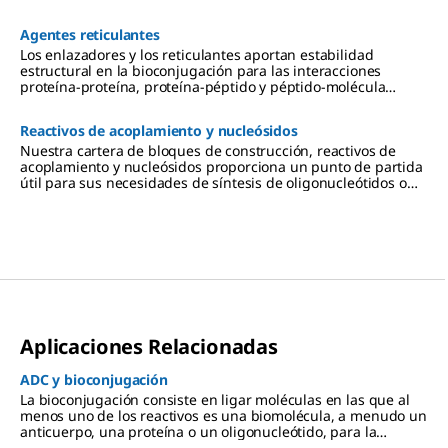
de la biología, la medicina y el descubrimiento de fármacos.
Agentes reticulantes
Los enlazadores y los reticulantes aportan estabilidad
estructural en la bioconjugación para las interacciones
proteína-proteína, proteína-péptido y péptido-molécula
pequeña.
Reactivos de acoplamiento y nucleósidos
Nuestra cartera de bloques de construcción, reactivos de
acoplamiento y nucleósidos proporciona un punto de partida
útil para sus necesidades de síntesis de oligonucleótidos o
análogos de nucleósidos.
Aplicaciones Relacionadas
ADC y bioconjugación
La bioconjugación consiste en ligar moléculas en las que al
menos uno de los reactivos es una biomolécula, a menudo un
anticuerpo, una proteína o un oligonucleótido, para la
detección, el ensayo o la orientación y el seguimiento de la