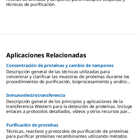
técnicas de purificación.
Aplicaciones Relacionadas
Concentración de proteínas y cambio de tampones
Descripción general de las técnicas utilizadas para
concentrar y clarificar las muestras de proteínas durante los
procedimientos de purificación, bioprocesamiento y análisis.
Incluye protocolos y vídeos de las técnicas de filtración y de
ultrafiltración, enriquecimiento de proteínas, y desalado y
Inmunoelectrotransferencia
cambio de tampones utilizando los métodos de diálisis,
diafiltración y cromatografía.
Descripción general de los principios y aplicaciones de la
transferencia Western para la detección de proteínas. Incluye
enlaces a protocolos detallados, vídeos y otros recursos para
la extracción de proteínas, la electroforesis en gel, la
transferencia a membranas de PVDF o de nitrocelulosa, y
Purificación de proteínas
métodos de detección mediante quimioluminiscencia,
colorimetría y fluorescencia.
Técnicas, reactivos y protocolos de purificación de proteínas
para purificar proteínas recombinantes utilizando métodos