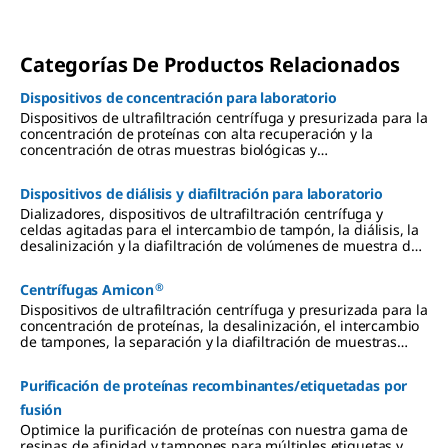
Categorías De Productos Relacionados
Dispositivos de concentración para laboratorio
Dispositivos de ultrafiltración centrífuga y presurizada para la
concentración de proteínas con alta recuperación y la
concentración de otras muestras biológicas y
medioambientales, como preparación para aplicaciones
posteriores.
Dispositivos de diálisis y diafiltración para laboratorio
Dializadores, dispositivos de ultrafiltración centrífuga y
celdas agitadas para el intercambio de tampón, la diálisis, la
desalinización y la diafiltración de volúmenes de muestra de
entre 10 µL y 1.200 mL.
®
Centrífugas Amicon
Dispositivos de ultrafiltración centrífuga y presurizada para la
concentración de proteínas, la desalinización, el intercambio
de tampones, la separación y la diafiltración de muestras
biológicas y medioambientales, como preparación para
aplicaciones posteriores.
Purificación de proteínas recombinantes/etiquetadas por
fusión
Optimice la purificación de proteínas con nuestra gama de
resinas de afinidad y tampones para múltiples etiquetas y