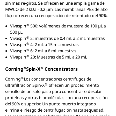
sin más re-giros. Se ofrecen en una amplia gama de
MWCO de 2 kDa - 0,2 μm. Las membranas PES de alto
flujo ofrecen una recuperación de retentado del 90%.
®
Vivaspin
500: volúmenes de muestra de 100 µL a
500 µL
®
Vivaspin
2: muestras de 0.4 mL a 2 mL muestras
®
Vivaspin
4: 2 mL a 15 mL muestras
®
Vivaspin
6: 2 mL a 6 mL muestras
®
Vivapsin
20: Muestras de 5 mL a 20 mL
®
®
Corning
Spin-X
Concentrators
®
Corning
Los concentradores centrífugos de
®
ultrafiltración Spin-X
ofrecen un procedimiento
sencillo de un solo paso para concentrar o desalar
proteínas y otras biomoléculas con una recuperación
del 90% o superior. Un punto muerto integrado
elimina el riesgo de centrifugación hasta sequedad.