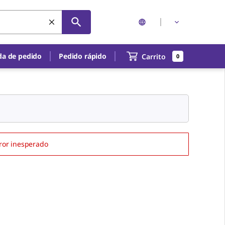
a de pedido
Pedido rápido
Carrito
0
ror inesperado