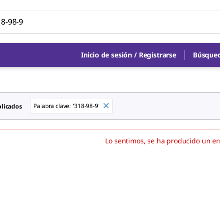
Inicio de sesión
/
Registrarse
Búsqued
Palabra clave
:
'318-98-9'
plicados
Lo sentimos, se ha producido un er