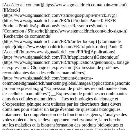
[Accéder au contenu](https://www.sigmaaldrich.com#main-content) [![Merck](https://www.sigmaaldrich.com/static/logos/purple/merck.svg)](https://www.sigmaaldrich.com/FR/fr) Produits Panier0 FRFR Produits ProduitsApplicationsServicesRessourcesSoutien [Connexion / S'inscrire](https://www.sigmaaldrich.com/oidc-sign-in) [Recherche de commande](https://www.sigmaaldrich.com/FR/fr/order-lookup) [Commande rapide](https://www.sigmaaldrich.com/FR/fr/quick-order) Panier0 [Accueil](https://www.sigmaaldrich.com/FR/fr)[Applications](https://www.sigmaaldrich.com/FR/fr/applications)[Génomique](https://www.sigmaaldrich.com/FR/fr/applications/genomics)Clonage et expression # Clonage et expression ![Expression de protéines recombinantes dans des cellules mammifères](https://www.sigmaaldrich.com/content/dam/cms-commons/sigmaaldrich/marketing/global/images/applications/genomics/recombinant-protein-expression.jpg "Expression de protéines recombinantes dans des cellules mammifères") __Expression de protéines recombinantes dans des cellules mammifères__ Les technologies de clonage et d’expression génique sont utilisées par les chercheurs dans divers domaines pour étudier un large éventail de questions biologiques, notamment la compréhension de la fonction des gènes, l’analyse des voies moléculaires, le développement embryonnaire, la recherche sur les maladies et la biotransformation des produits biologiques et thérapeutiques, pour n’en citer que quelques-unes. Une fois le gène ou la séquence génétique identifié(e), les chercheurs doivent choisir la meilleure stratégie de clonage moléculaire et le meilleur système d’expression protéique cellulaire en fonction des besoins spécifiques de l’application. Pour plus d’informations sur l’expression génique à l’aide de la technologie CRISPR ou sur le silençage génique à l’aide de réactifs ARNi, veuillez consulter notre [page consacrée à l’expression génique et au silençage génique](https://www.sigmaaldrich.com/FR/fr/applications/genomics/gene-expression-and-silencing). * * * ## Produits associés Slide 1 of 17 1 of 4 [![X-GlcA reagent for selection of recombinant bacterial clones](https://www.sigmaaldrich.com/deepweb/assets/sigmaaldrich/product/structures/401/113/46d77bfc-a3b7-4d7b-b47d-5699c063454d/640/46d77bfc-a3b7-4d7b-b47d-5699c063454d.png) \ Sigma-Aldrich \ B6650 \ X-GlcA](https://www.sigmaaldrich.com/FR/fr/product/sigma/b6650) Aperçu rapide [![Blue-White Select™ Screening Reagent for selection of recombinant bacterial clones](https://www.sigmaaldrich.com/deepweb/assets/sigmaaldrich/product/images/106/579/ecdb7ef1-2040-43e2-9699-4f30fde34faa/640/ecdb7ef1-2040-43e2-9699-4f30fde34faa.jpg) \ Sigma-Aldrich \ B3928 \ Blue-White Select™ Screening Reagent](https://www.sigmaaldrich.com/FR/fr/product/sigma/b3928) Aperçu rapide [![5-bromo-4-chloro-3-indolyl β-D-galactopyranoside ≥98%](https://www.sigmaaldrich.com/deepweb/assets/sigmaaldrich/product/structures/247/263/57654e94-ae59-485c-ae90-4a5da7fb51a9/640/57654e94-ae59-485c-ae90-4a5da7fb51a9.png) \ Sigma-Aldrich \ B9146 \ 5-bromo-4-chloro-3-indolyl β-D-galactopyranoside](https://www.sigmaaldrich.com/FR/fr/product/sigma/b9146) Aperçu rapide [![Deoxyribonucleic acid, single stranded from salmon testes For hybridization](https://www.sigmaaldrich.com/deepweb/assets/sigmaaldrich/product/images/394/949/b2878be0-2c3c-481f-9eee-43eb6c27d386/640/b2878be0-2c3c-481f-9eee-43eb6c27d386.jpg) \ Sigma-Aldrich \ D9156 \ Deoxyribonucleic acid, single stranded from salmon testes](https://www.sigmaaldrich.com/FR/fr/product/sigma/d9156) Aperçu rapide [![Diméthylsulfoxyde Molecular Biology](https://www.sigmaaldrich.com/deepweb/assets/sigmaaldrich/product/structures/351/937/4fba03cc-7107-47d4-8c4f-0193e7565d4d/640/4fba03cc-7107-47d4-8c4f-0193e7565d4d.png) \ Sigma-Aldrich \ D8418 \ Diméthylsulfoxyde](https://www.sigmaaldrich.com/FR/fr/product/sigma/d8418) Aperçu rapide [![Yeast Transformation Kit reagents for introducing plasmid DNA into yeast](https://www.sigmaaldrich.com/deepweb/assets/sigmaaldrich/product/images/313/425/f658de66-8206-40b5-ab0b-417b15654a4f/640/f658de66-8206-40b5-ab0b-417b15654a4f.jpg) \ Sigma-Aldrich \ YEAST1 \ Yeast Transformation Kit](https://www.sigmaaldrich.com/FR/fr/product/sigma/yeast1) Aperçu rapide [![SOC Medium For use in transformation](https://www.sigmaaldrich.com/deepweb/assets/sigmaaldrich/product/images/292/349/70b932fe-a654-484f-94ba-6225df0c97b9/640/70b932fe-a654-484f-94ba-6225df0c97b9.jpg) \ Sigma-Aldrich \ S1797 \ SOC Medium](https://www.sigmaaldrich.com/FR/fr/product/sigma/s1797) Aperçu rapide [![LB Broth with agar (Lennox) EZMix powder microbial growth medium](https://www.sigmaaldrich.com/deepweb/assets/sigmaaldrich/product/images/382/185/cc0c5161-cfc0-4e41-81fb-0fa32b75ea05/640/cc0c5161-cfc0-4e41-81fb-0fa32b75ea05.jpg) \ Sigma-Aldrich \ L7533 \ LB Broth with agar (Lennox)](https://www.sigmaaldrich.com/FR/fr/product/sigma/l7533) Aperçu rapide [![IPTG ≥99% (TLC), ≤0.1% Dioxane](https://www.sigmaaldrich.com/deepweb/assets/sigmaaldrich/product/structures/149/921/f1edb4f0-5065-4a15-b45d-3dddbf7bbf2f/640/f1edb4f0-5065-4a15-b45d-3dddbf7bbf2f.png) \ Sigma-Aldrich \ I6758 \ IPTG](https://www.sigmaaldrich.com/FR/fr/product/sial/i6758) Aperçu rapide [![Roche](https://www.sigmaaldrich.com/assets/images/pdp-no-image-sq/pdp-no-image-sq_w640.png) \ Roche \ APAI-RO \ Apa I](https://www.sigmaaldrich.com/FR/fr/product/roche/apairo) Aperçu rapide [![Not I from Nocardia otitidis-caviarum](https://www.sigmaaldrich.com/deepweb/assets/sigmaaldrich/product/images/312/291/01db4d1f-c7d2-4169-ba85-9594823a6e1f/640/01db4d1f-c7d2-4169-ba85-9594823a6e1f.jpg) \ Roche \ NOTI-RO \ Not I](https://www.sigmaaldrich.com/FR/fr/product/roche/notiro) Aperçu rapide [![SuRE/Cut™ Buffer A pH 8.1-8.3 (37 °C), suitable for molecular cloning](https://www.sigmaaldrich.com/deepweb/assets/sigmaaldrich/product/images/352/091/ef743cea-ccd8-44f1-8f3b-dec5a1e4f5d1/640/ef743cea-ccd8-44f1-8f3b-dec5a1e4f5d1.jpg) \ Roche \ 11417959001 \ SuRE/Cut™ Buffer A](https://www.sigmaaldrich.com/FR/fr/product/roche/11417959001) Aperçu rapide [![Xba I from recombinant E.Coli](https://www.sigmaaldrich.com/deepweb/assets/sigmaaldrich/product/images/134/118/4b31ef78-2405-48bf-aa47-37116ef0bd4c/640/4b31ef78-2405-48bf-aa47-37116ef0bd4c.jpg) \ Roche \ XBAI-RO \ Xba I](https://www.sigmaaldrich.com/FR/fr/product/roche/xbairo) Aperçu rapide [![Réactif de transfection d’ADN X-tremeGENE™ HP High-performance polymer reagent for transfecting many cell lines](https://www.sigmaaldrich.com/deepweb/assets/sigmaaldrich/product/images/692/303/5faf5dfd-8ee1-4e6a-a9e7-307f9550e79d/640/5faf5dfd-8ee1-4e6a-a9e7-307f9550e79d.jpg) \ Roche \ XTGHP-RO \ Réactif de transfection d′ADN X-tremeGENE™ HP](https://www.sigmaaldrich.com/FR/fr/product/roche/xtghpro) Aperçu rapide [![X-tremeGENE™ 360 Transfection Reagent Universal polymer reagent for delivering DNA, siRNA, miRNA and CRISPR/RNP to many cell lines](https://www.sigmaaldrich.com/deepweb/assets/sigmaaldrich/product/images/674/981/75e1e62d-e14d-4679-bf08-7c061570067d/640/75e1e62d-e14d-4679-bf08-7c061570067d.jpg) \ Roche \ XTG360-RO \ X-tremeGENE™ 360 Transfection Reagent](https://www.sigmaaldrich.com/FR/fr/product/roche/xtg360ro) Aperçu rapide [![Réactif de transfection d’ADN X-tremeGENE™ 9 Polymer reagent for transfecting common cell lines](https://www.sigmaaldrich.com/deepweb/assets/sigmaaldrich/product/images/389/482/88dc320e-930c-45e5-af64-e0d8b1895968/640/88dc320e-930c-45e5-af64-e0d8b1895968.jpg) \ Roche \ XTG9-RO \ Réactif de transfection d′ADN X-tremeGENE™ 9](https://www.sigmaaldrich.com/FR/fr/product/roche/xtg9ro) Aperçu rapide [![pSF-CMV-NEO-NH2-PPT-3XFLAG (plasmid vector for molecular cloning)](https://www.sigmaaldrich.com/deepweb/assets/sigmaaldrich/product/images/172/092/882627d4-30f4-4950-8e3b-acb21a6e893c/640/882627d4-30f4-4950-8e3b-acb21a6e893c.jpg) \ Sigma-Aldrich \ OGS626 \ pSF-CMV-NEO-NH2-PPT-3XFLAG](https://www.sigmaaldrich.com/FR/fr/product/sigma/ogs626) Aperçu rapide * * * ## Catégories à la une [![Un thermomètre mesurant la température d'un liquide bleu limpide contenu dans un récipient en verre.](https://www.sigmaaldrich.com/content/dam/cms-commons/sigmaaldrich/marketing/global/images/categories/biochemistry/biological-buffer-solution-in-beaker.jpg "Tampons biologiques")](https://www.sigmaaldrich.com/FR/fr/products/chemistry-and-biochemicals/biochemicals/biological-buffers) [Tampons biologiques](https://www.sigmaaldrich.com/FR/fr/products/chemistry-and-biochemicals/biochemicals/biological-buffers) Notre vaste gamme de tampons biologiques de haute pureté, disponibles dans diverses formulations et conditionnements, garantit une stabilité optimale des solutions et un contrôle précis du pH tout au long de vos applications de bioprocédés. [Voir les produits](https://www.sigmaaldrich.com/FR/fr/products/chemistry-and-biochemicals/biochemicals/biological-buffers) [![Gros plan sur un laboratoire éclairé d'une lumière bleue. L'attention se porte sur un petit objet rectangulaire lumineux qui émet une lumière rouge-rosâtre. L'objet est posé sur un autre appareil à la surface sombre.](https://www.sigmaaldrich.com/content/dam/cms-commons/sigmaaldrich/marketing/global/images/categories/biochemistry/agarose-lightbox.jpg "agarose")](https://www.sigmaaldrich.com/FR/fr/products/chemistry-and-biochemicals/biochemicals/agarose) [agarose](https://www.sigmaaldrich.com/FR/fr/products/chemistry-and-biochemicals/biochemicals/agarose) Nous proposons une large gamme de produits à base d'agarose présentant différentes consistances de gel, températures de fusion, températures de gélification et niveaux d'électroendosmose (EEO) afin de répondre aux besoins de vos applications de recherche. [Voir les produits](https://www.sigmaaldrich.com/FR/fr/products/chemistry-and-biochemicals/biochemicals/agarose) * * * Présentati