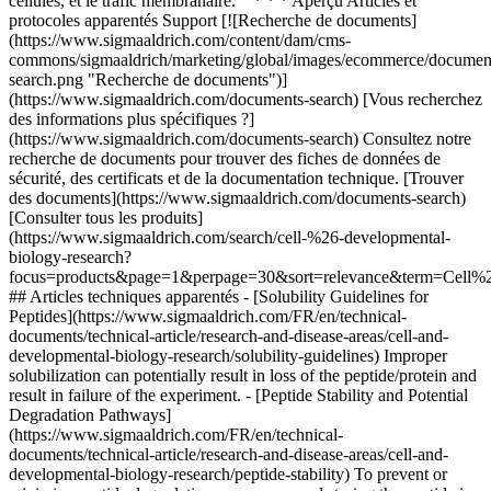
cellules, et le trafic membranaire. * * * Aperçu Articles et
protocoles apparentés Support [![Recherche de documents]
(https://www.sigmaaldrich.com/content/dam/cms-
commons/sigmaaldrich/marketing/global/images/ecommerce/documen
search.png "Recherche de documents")]
(https://www.sigmaaldrich.com/documents-search) [Vous recherchez
des informations plus spécifiques ?]
(https://www.sigmaaldrich.com/documents-search) Consultez notre
recherche de documents pour trouver des fiches de données de
sécurité, des certificats et de la documentation technique. [Trouver
des documents](https://www.sigmaaldrich.com/documents-search)
[Consulter tous les produits]
(https://www.sigmaaldrich.com/search/cell-%26-developmental-
biology-research?
focus=products&page=1&perpage=30&sort=relevance&term=Cell
## Articles techniques apparentés - [Solubility Guidelines for
Peptides](https://www.sigmaaldrich.com/FR/en/technical-
documents/technical-article/research-and-disease-areas/cell-and-
developmental-biology-research/solubility-guidelines) Improper
solubilization can potentially result in loss of the peptide/protein and
result in failure of the experiment. - [Peptide Stability and Potential
Degradation Pathways]
(https://www.sigmaaldrich.com/FR/en/technical-
documents/technical-article/research-and-disease-areas/cell-and-
developmental-biology-research/peptide-stability) To prevent or