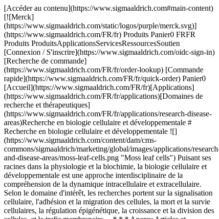
[Accéder au contenu](https://www.sigmaaldrich.com#main-content)
[![Merck]
(https://www.sigmaaldrich.com/static/logos/purple/merck.svg)]
(https://www.sigmaaldrich.com/FR/fr) Produits Panier0 FRFR
Produits ProduitsApplicationsServicesRessourcesSoutien
[Connexion / S'inscrire](https://www.sigmaaldrich.com/oidc-sign-in)
[Recherche de commande]
(https://www.sigmaaldrich.com/FR/fr/order-lookup) [Commande
rapide](https://www.sigmaaldrich.com/FR/fr/quick-order) Panier0
[Accueil](https://www.sigmaaldrich.com/FR/fr)[Applications]
(https://www.sigmaaldrich.com/FR/fr/applications)[Domaines de
recherche et thérapeutiques]
(https://www.sigmaaldrich.com/FR/fr/applications/research-disease-
areas)Recherche en biologie cellulaire et développementale #
Recherche en biologie cellulaire et développementale ![]
(https://www.sigmaaldrich.com/content/dam/cms-
commons/sigmaaldrich/marketing/global/images/applications/research
and-disease-areas/moss-leaf-cells.png "Moss leaf cells") Puisant ses
racines dans la physiologie et la biochimie, la biologie cellulaire et
développementale est une approche interdisciplinaire de la
compréhension de la dynamique intracellulaire et extracellulaire.
Selon le domaine d'intérêt, les recherches portent sur la signalisation
cellulaire, l'adhésion et la migration des cellules, la mort et la survie
cellulaires, la régulation épigénétique, la croissance et la division des