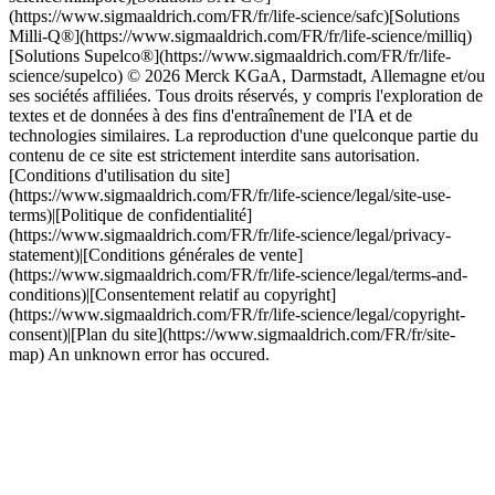
(https://www.sigmaaldrich.com/FR/fr/life-science/safc)[Solutions
Milli-Q®](https://www.sigmaaldrich.com/FR/fr/life-science/milliq)
[Solutions Supelco®](https://www.sigmaaldrich.com/FR/fr/life-
science/supelco) © 2026 Merck KGaA, Darmstadt, Allemagne et/ou
ses sociétés affiliées. Tous droits réservés, y compris l'exploration de
textes et de données à des fins d'entraînement de l'IA et de
technologies similaires. La reproduction d'une quelconque partie du
contenu de ce site est strictement interdite sans autorisation.
[Conditions d'utilisation du site]
(https://www.sigmaaldrich.com/FR/fr/life-science/legal/site-use-
terms)|[Politique de confidentialité]
(https://www.sigmaaldrich.com/FR/fr/life-science/legal/privacy-
statement)|[Conditions générales de vente]
(https://www.sigmaaldrich.com/FR/fr/life-science/legal/terms-and-
conditions)|[Consentement relatif au copyright]
(https://www.sigmaaldrich.com/FR/fr/life-science/legal/copyright-
consent)|[Plan du site](https://www.sigmaaldrich.com/FR/fr/site-
map) An unknown error has occured.