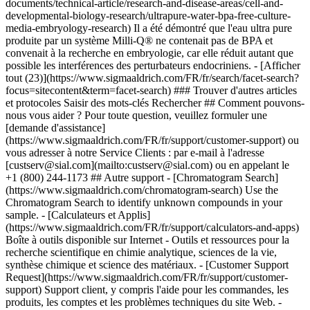
documents/technical-article/research-and-disease-areas/cell-and-
developmental-biology-research/ultrapure-water-bpa-free-culture-
media-embryology-research) Il a été démontré que l'eau ultra pure
produite par un système Milli-Q® ne contenait pas de BPA et
convenait à la recherche en embryologie, car elle réduit autant que
possible les interférences des perturbateurs endocriniens. - [Afficher
tout (23)](https://www.sigmaaldrich.com/FR/fr/search/facet-search?
focus=sitecontent&term=facet-search)
### Trouver d'autres articles
et protocoles Saisir des mots-clés Rechercher ## Comment pouvons-
nous vous aider ? Pour toute question, veuillez formuler une
[demande d'assistance]
(https://www.sigmaaldrich.com/FR/fr/support/customer-support) ou
vous adresser à notre Service Clients : par e-mail à l'adresse
[custserv@sial.com](mailto:custserv@sial.com) ou en appelant le
+1 (800) 244-1173 ## Autre support - [Chromatogram Search]
(https://www.sigmaaldrich.com/chromatogram-search) Use the
Chromatogram Search to identify unknown compounds in your
sample. - [Calculateurs et Applis]
(https://www.sigmaaldrich.com/FR/fr/support/calculators-and-apps)
Boîte à outils disponible sur Internet - Outils et ressources pour la
recherche scientifique en chimie analytique, sciences de la vie,
synthèse chimique et science des matériaux. - [Customer Support
Request](https://www.sigmaaldrich.com/FR/fr/support/customer-
support) Support client, y compris l'aide pour les commandes, les
produits, les comptes et les problèmes techniques du site Web. -