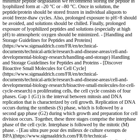
minimize peptide degradation we recommend storing the peptide in
lyophilized form at –20 °C or –80 °C. Once in solution, the
peptide/protein should be stored frozen in individual aliquots to
avoid freeze-thaw cycles. Also, prolonged exposure to pH>8 should
be avoided, and solutions should be chilled. Finally, prolonged
exposure of lyophilized peptides and solutions (especially at high
pH) to atmospheric oxygen should be minimized. - [Handling and
Storage Guidelines for Peptides and Proteins]
(https://www.sigmaaldrich.com/FR/en/technical-
documents/technical-article/research-and-disease-areas/cell-and-
developmental-biology-research/handling-and-storage) Handling
and Storage Guidelines for Peptides and Proteins - [Discover
Bioactive Small Molecules for Cell Cycle]
(https://www.sigmaaldrich.com/FR/en/technical-
documents/technical-article/research-and-disease-areas/cell-and-
developmental-biology-research/bioactive-small-molecules-for-cell-
cycle-research) n proliferating cells, the cell cycle consists of four
phases. Gap 1 (G1) is the interval between mitosis and DNA
replication that is characterized by cell growth. Replication of DNA
occurs during the synthesis (S) phase, which is followed by a
second gap phase (G2) during which growth and preparation for cell
division occurs. Together, these three stages comprise the interphase
phase of the cell cycle. Interphase is followed by the mitotic (M)
phase. - [Eau ultra pure pour des milieux de culture exempts de
BPA](https://www.sigmaaldrich.com/FR/fr/technical-