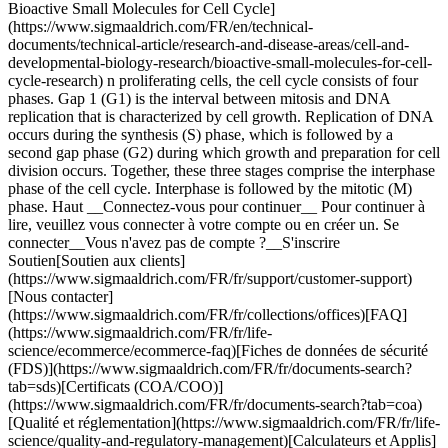
Bioactive Small Molecules for Cell Cycle]
(https://www.sigmaaldrich.com/FR/en/technical-
documents/technical-article/research-and-disease-areas/cell-and-
developmental-biology-research/bioactive-small-molecules-for-cell-
cycle-research) n proliferating cells, the cell cycle consists of four
phases. Gap 1 (G1) is the interval between mitosis and DNA
replication that is characterized by cell growth. Replication of DNA
occurs during the synthesis (S) phase, which is followed by a
second gap phase (G2) during which growth and preparation for cell
division occurs. Together, these three stages comprise the interphase
phase of the cell cycle. Interphase is followed by the mitotic (M)
phase. Haut __Connectez-vous pour continuer__ Pour continuer à
lire, veuillez vous connecter à votre compte ou en créer un. Se
connecter__Vous n'avez pas de compte ?__S'inscrire
Soutien[Soutien aux clients]
(https://www.sigmaaldrich.com/FR/fr/support/customer-support)
[Nous contacter]
(https://www.sigmaaldrich.com/FR/fr/collections/offices)[FAQ]
(https://www.sigmaaldrich.com/FR/fr/life-
science/ecommerce/ecommerce-faq)[Fiches de données de sécurité
(FDS)](https://www.sigmaaldrich.com/FR/fr/documents-search?
tab=sds)[Certificats (COA/COO)]
(https://www.sigmaaldrich.com/FR/fr/documents-search?tab=coa)
[Qualité et réglementation](https://www.sigmaaldrich.com/FR/fr/life-
science/quality-and-regulatory-management)[Calculateurs et Applis]