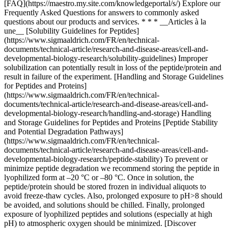
[FAQ](https://maestro.my.site.com/knowledgeportal/s/) Explore our
Frequently Asked Questions for answers to commonly asked
questions about our products and services. * * * __Articles à la
une__ [Solubility Guidelines for Peptides]
(https://www.sigmaaldrich.com/FR/en/technical-
documents/technical-article/research-and-disease-areas/cell-and-
developmental-biology-research/solubility-guidelines) Improper
solubilization can potentially result in loss of the peptide/protein and
result in failure of the experiment. [Handling and Storage Guidelines
for Peptides and Proteins]
(https://www.sigmaaldrich.com/FR/en/technical-
documents/technical-article/research-and-disease-areas/cell-and-
developmental-biology-research/handling-and-storage) Handling
and Storage Guidelines for Peptides and Proteins [Peptide Stability
and Potential Degradation Pathways]
(https://www.sigmaaldrich.com/FR/en/technical-
documents/technical-article/research-and-disease-areas/cell-and-
developmental-biology-research/peptide-stability) To prevent or
minimize peptide degradation we recommend storing the peptide in
lyophilized form at –20 °C or –80 °C. Once in solution, the
peptide/protein should be stored frozen in individual aliquots to
avoid freeze-thaw cycles. Also, prolonged exposure to pH>8 should
be avoided, and solutions should be chilled. Finally, prolonged
exposure of lyophilized peptides and solutions (especially at high
pH) to atmospheric oxygen should be minimized. [Discover