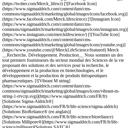
(https://twitter.com/Merck_lifesci) [![Facebook Icon]
(https://www.sigmaaldrich.com/content/dam/cms-
commons/sigmaaldrich/marketing/global/images/icons/facebook.svg)]
(https://www.facebook.com/Merck.lifescience) [![Instagram Icon]
(https://www.sigmaaldrich.com/content/dam/cms-
commons/sigmaaldrich/marketing/global/images/icons/instagram.svg)
(https://www.instagram.com/mercklifescience/) [![YouTube Icon]
(https://www.sigmaaldrich.com/content/dam/cms-
commons/sigmaaldrich/marketing/global/images/icons/youtube.svg)]
(https://www.youtube.com/@MerckLifeScience/featured) Merck
__Recherche. Développement. Production__ Nous sommes un des
tout premiers fournisseurs du secteur mondial des Sciences de la vie
proposant des solutions et des services pour la recherche, le
développement et la production en biotechnologies, et le
développement et la production de produits thérapeutiques
pharmaceutiques. [![Vibrant M string]
(https://www.sigmaaldrich.com/content/dam/cms-
commons/sigmaaldrich/marketing/global/images/icons/vibrant-m-
string-1-rrvcrp.svg)](https://www.sigmaaldrich.com/FR/fr)
[Solutions Sigma-Aldrich®]
(https://www.sigmaaldrich.com/FR/fr/life-science/sigma-aldrich)
[Solutions BioReliance® (en anglais)]
(https://www.sigmaaldrich.com/FR/fr/life-science/bioreliance)
[Solutions Millipore®](https://www.sigmaaldrich.com/FR/fr/life-
science/millipore)[Solutions SAFC®]