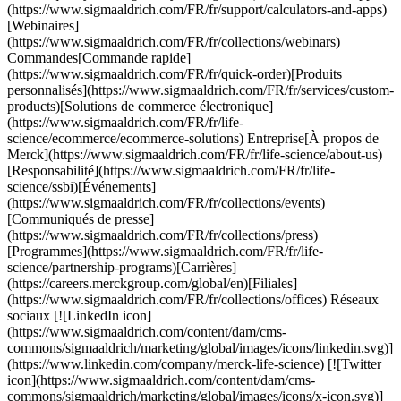
(https://www.sigmaaldrich.com/FR/fr/support/calculators-and-apps)
[Webinaires]
(https://www.sigmaaldrich.com/FR/fr/collections/webinars)
Commandes[Commande rapide]
(https://www.sigmaaldrich.com/FR/fr/quick-order)[Produits
personnalisés](https://www.sigmaaldrich.com/FR/fr/services/custom-
products)[Solutions de commerce électronique]
(https://www.sigmaaldrich.com/FR/fr/life-
science/ecommerce/ecommerce-solutions) Entreprise[À propos de
Merck](https://www.sigmaaldrich.com/FR/fr/life-science/about-us)
[Responsabilité](https://www.sigmaaldrich.com/FR/fr/life-
science/ssbi)[Événements]
(https://www.sigmaaldrich.com/FR/fr/collections/events)
[Communiqués de presse]
(https://www.sigmaaldrich.com/FR/fr/collections/press)
[Programmes](https://www.sigmaaldrich.com/FR/fr/life-
science/partnership-programs)[Carrières]
(https://careers.merckgroup.com/global/en)[Filiales]
(https://www.sigmaaldrich.com/FR/fr/collections/offices) Réseaux
sociaux [![LinkedIn icon]
(https://www.sigmaaldrich.com/content/dam/cms-
commons/sigmaaldrich/marketing/global/images/icons/linkedin.svg)]
(https://www.linkedin.com/company/merck-life-science) [![Twitter
icon](https://www.sigmaaldrich.com/content/dam/cms-
commons/sigmaaldrich/marketing/global/images/icons/x-icon.svg)]