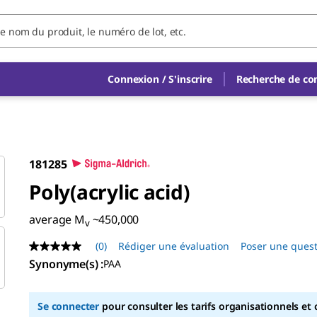
Connexion / S'inscrire
Recherche de c
181285
Poly(acrylic acid)
average M
~450,000
v
(0)
Rédiger une évaluation
Poser une ques
Aucune
valeur
Synonyme(s) :
PAA
de
notation
Lien
Se connecter
pour consulter les tarifs organisationnels et 
sur