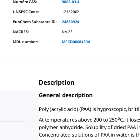
Numéro CAS:
9003-01-4
UNSPSC Code:
12162002
PubChem Substance ID:
24850924
NACRES:
NA.23
MDL number:
MFCD00084394
Description
General description
Poly (acrylic acid) (PAA) is hygroscopic, brit
o
At temperatures above 200 to 250
C, it lo
polymer anhydride. Solubility of dried PAA i
Concentrated solutions of PAA in water is th