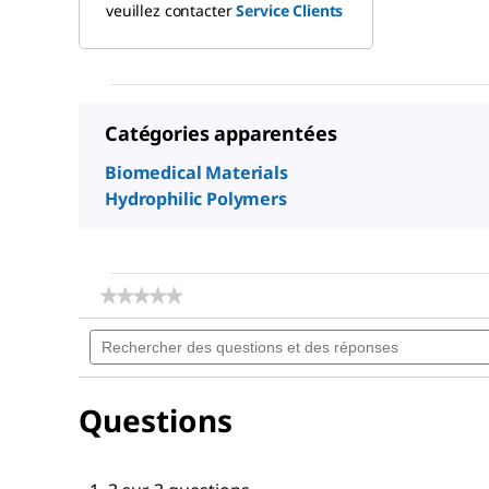
veuillez contacter
Service Clients
Catégories apparentées
Biomedical Materials
Hydrophilic Polymers
★★★★★
★★★★★
Aucune
Rechercher
valeur
des
de
notation
questions
pour
et
Poly(acrylic
Questions
des
acid)
réponses