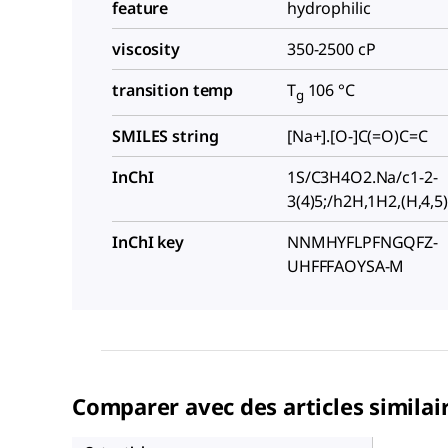
feature
hydrophilic
viscosity
350-2500 cP
transition temp
T
106 °C
g
SMILES string
[Na+].[O-]C(=O)C=C
InChI
1S/C3H4O2.Na/c1-2-
3(4)5;/h2H,1H2,(H,4,5)
InChI key
NNMHYFLPFNGQFZ-
UHFFFAOYSA-M
Comparer avec des articles similai