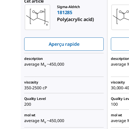
306223
Cet article
Sigma-Aldrich
181285
Poly(acrylic acid)
Aperçu rapide
description
descriptio
average M
~450,000
average 
v
viscosity
viscosity
350-2500 cP
30,000-40
Quality Level
Quality Lev
200
100
mol wt
mol wt
average M
~450,000
average 
v