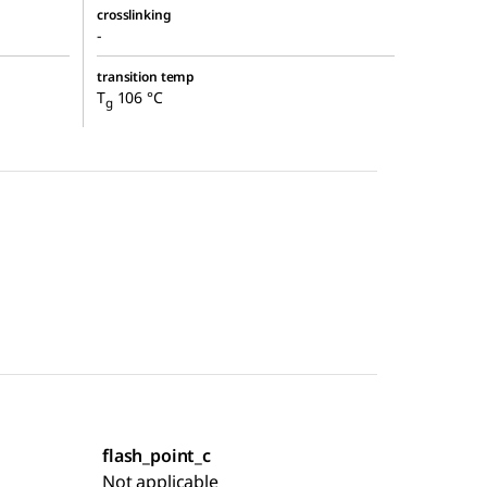
crosslinking
-
transition temp
T
106 °C
g
flash_point_c
Not applicable