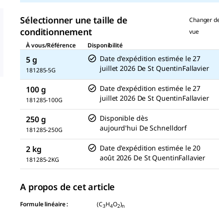
la
même
page.
Sélectionner une taille de
Changer d
conditionnement
vue
À vous/Référence
Disponibilité
Date d'expédition estimée le
27
5 g
juillet 2026
De
St QuentinFallavier
181285-5G
Date d'expédition estimée le
27
100 g
juillet 2026
De
St QuentinFallavier
181285-100G
Disponible dès
250 g
aujourd'hui
De
Schnelldorf
181285-250G
Date d'expédition estimée le
20
2 kg
août 2026
De
St QuentinFallavier
181285-2KG
A propos de cet article
Formule linéaire :
(C
H
O
)
3
4
2
n