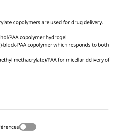
rylate copolymers are used for drug delivery.
lcohol/PAA copolymer hydrogel
e)-block-PAA copolymer which responds to both
ethyl methacrylate)/PAA for micellar delivery of
férences