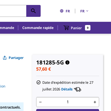
FR
FR
An unknown error has occured.
ommande
Commande rapide
Panier
0
Partager
181285-5G
57,60 €
Date d'expédition estimée le
27
tion
juillet 2026
Détails
contractuels.