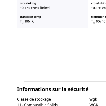
crosslinking
crosslinkin
~0.1 % cross-linked
~0.1 % cr
transition temp
transition
T
106 °C
T
106 °C
g
g
Informations sur la sécurité
Classe de stockage
wgk
11 - Combustible Solids
WGK 1