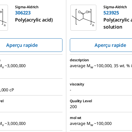
523925
Sigma-Aldrich
Sigma-Aldrich
306223
523925
Poly(acrylic acid)
Poly(acrylic 
solution
Aperçu rapide
Aperçu rapide
n
description
M
~3,000,000
average M
~100,000, 35 wt. % 
v
w
viscosity
,000 cP
-
el
Quality Level
200
mol wt
M
~3,000,000
average M
~100,000
v
w