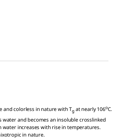
o
tle and colorless in nature with T
at nearly 106
C.
g
ses water and becomes an insoluble crosslinked
n water increases with rise in temperatures.
ixotropic in nature.