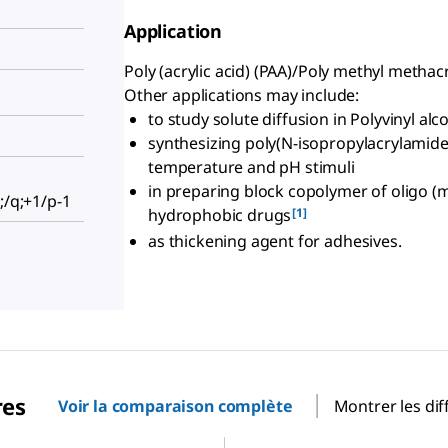
Application
Poly (acrylic acid) (PAA)/Poly methyl methac
Other applications may include:
to study solute diffusion in Polyvinyl a
synthesizing poly(N-isopropylacrylamid
temperature and pH stimuli
in preparing block copolymer of oligo (m
;/q;+1/p-1
[1]
hydrophobic drugs
as thickening agent for adhesives.
res
Voir la comparaison complète
Montrer les dif