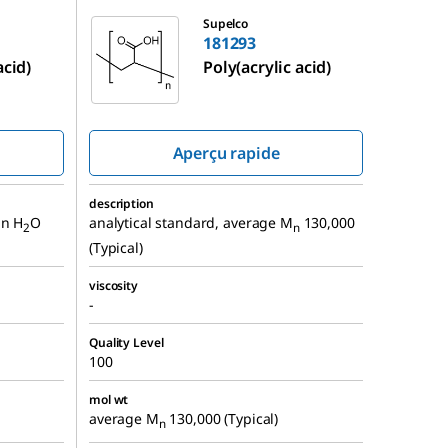
181293
Supelco
181293
acid)
Poly(acrylic acid)
Aperçu rapide
description
in H
O
analytical standard, average M
130,000
2
n
(Typical)
viscosity
-
Quality Level
100
mol wt
average M
130,000 (Typical)
n