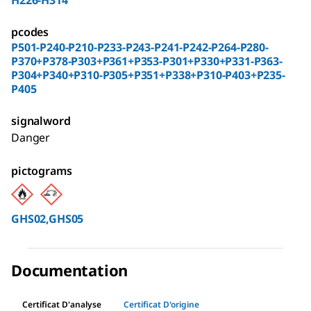
pcodes
P501-P240-P210-P233-P243-P241-P242-P264-P280-
P370+P378-P303+P361+P353-P301+P330+P331-P363-
P304+P340+P310-P305+P351+P338+P310-P403+P235-
P405
signalword
Danger
pictograms
GHS02,GHS05
Documentation
Certificat D'analyse
Certificat D'origine