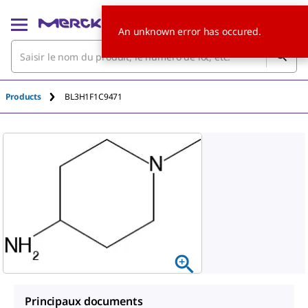
An unknown error has occured.
Products
BL3H1F1C9471
Principaux documents