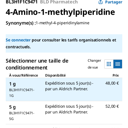
BL3H1F1C9471
BLD Pharmatech
Partager
4-Amino-1-methylpiperidine
Synonyme(s)
:
1-methyl-4-piperidinylamine
Se connecter
pour consulter les tarifs organisationnels et
contractuels.
Sélectionner une taille de
Changer
conditionnement
de vue
À vous/Référence
Disponibilité
Prix
Expédition sous 5 jour(s) -
48,00 €
1 g
par un Aldrich Partner.
BL3H1F1C9471-
1G
Expédition sous 5 jour(s) -
52,00 €
5 g
par un Aldrich Partner.
BL3H1F1C9471-
5G