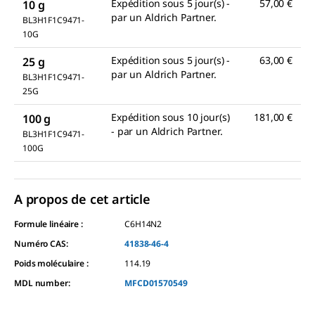
Expédition sous 5 jour(s) -
57,00 €
10 g
par un Aldrich Partner.
BL3H1F1C9471-
10G
Expédition sous 5 jour(s) -
63,00 €
25 g
par un Aldrich Partner.
BL3H1F1C9471-
25G
Expédition sous 10 jour(s)
181,00 €
100 g
- par un Aldrich Partner.
BL3H1F1C9471-
100G
A propos de cet article
Formule linéaire :
C6H14N2
Numéro CAS:
41838-46-4
Poids moléculaire :
114.19
MDL number:
MFCD01570549