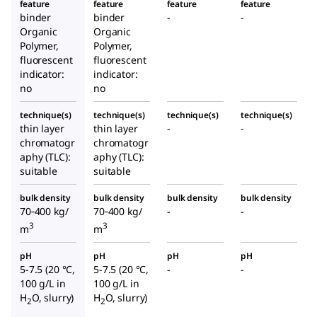
feature
feature
feature
feature
binder
binder
-
-
Organic
Organic
Polymer,
Polymer,
fluorescent
fluorescent
indicator:
indicator:
no
no
technique(s)
technique(s)
technique(s)
technique(s)
thin layer
thin layer
-
-
chromatogr
chromatogr
aphy (TLC):
aphy (TLC):
suitable
suitable
bulk density
bulk density
bulk density
bulk density
70‑400 kg/
70‑400 kg/
-
-
3
3
m
m
pH
pH
pH
pH
5-7.5 (20 °C,
5-7.5 (20 °C,
-
-
100 g/L in
100 g/L in
H
O, slurry)
H
O, slurry)
2
2