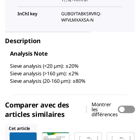
InChI key
GUBGYTABKSRVRQ-
WFVLMXAXSA-N
Description
Analysis Note
Sieve analysis (<20 µm): ≤20%
Sieve analysis (>160 µm): ≤2%
Sieve analysis (20-160 µm): ≥80%
Comparer avec des
Montrer
les
articles similaires
différences
102330
Y0002021
1098388
Cet article
Millipore
Supelco
Y0002021