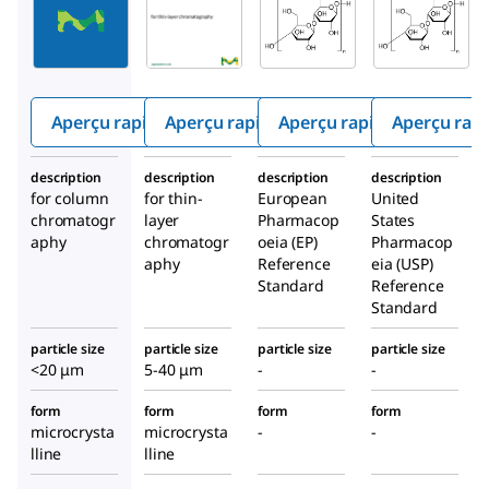
102331
102330
Cellulose
Cellulo
Cellulo
se
se
microc
microc
rystall
rystall
Aperçu rapide
Aperçu rapide
Aperçu rapide
Aperçu rap
ine
ine
description
description
description
description
for column
for thin-
European
United
chromatogr
layer
Pharmacop
States
aphy
chromatogr
oeia (EP)
Pharmacop
aphy
Reference
eia (USP)
Standard
Reference
Standard
particle size
particle size
particle size
particle size
<20 μm
5-40 μm
-
-
form
form
form
form
microcrysta
microcrysta
-
-
lline
lline