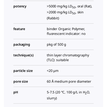
potency
>5000 mg/kg LD
, oral (Rat),
50
>2000 mg/kg LD
, skin
50
(Rabbit)
feature
binder Organic Polymer,
fluorescent indicator: no
packaging
pkg of 500 g
technique(s)
thin layer chromatography
(TLC): suitable
particle size
<20 μm
pore size
60 Å medium pore diameter
pH
5-7.5 (20 °C, 100 g/L in H
O,
2
slurry)