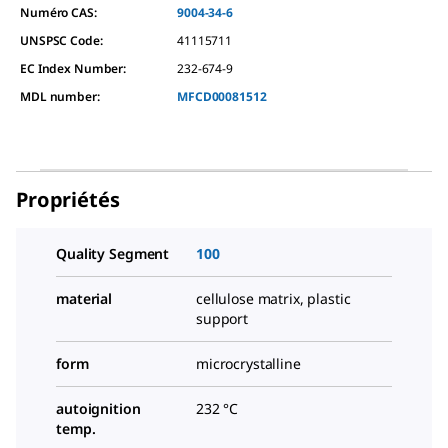
Numéro CAS:
9004-34-6
UNSPSC Code:
41115711
EC Index Number:
232-674-9
MDL number:
MFCD00081512
Propriétés
Quality Segment
100
material
cellulose matrix, plastic
support
form
microcrystalline
autoignition
232 °C
temp.