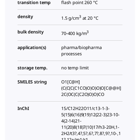
transition temp
flash point 260 °C
density
3
1.5 g/cm
at 20 °C
bulk density
3
70‑400 kg/m
application(s)
pharma/biopharma
processes
storage temp.
no temp limit
SMILES string
O1[C@H]
(C(C(C(C1CO)O)O)O)O[C@@H]
2C(OC(C(C2O)O)O)CO
InChI
1S/C12H22O11/c13-1-3-
5(15)6(16)9(19)12(22-3)23-10-
4(2-14)21-
11(20)8(18)7(10)17/h3-20H,1-
2H2/t3?,4?,5?,6?,7?,8?,9?,10-,1
1?,12+/m1/s1