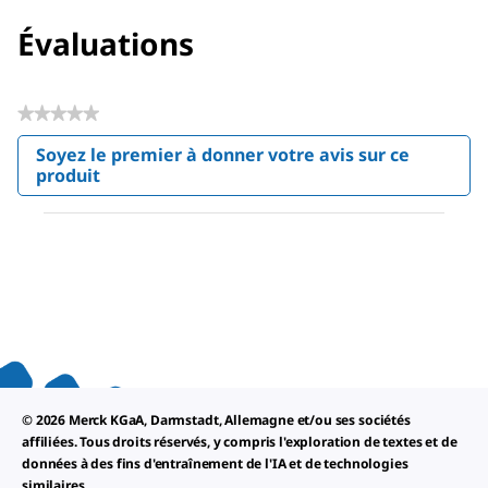
Évaluations
★★★★★
Aucune
Soyez le premier à donner votre avis sur ce
valeur
produit
.
de
Cette
notation
action
entraînera
l'ouverture
d'une
boîte
de
dialogue.
© 2026 Merck KGaA, Darmstadt, Allemagne et/ou ses sociétés
affiliées. Tous droits réservés, y compris l'exploration de textes et de
données à des fins d'entraînement de l'IA et de technologies
similaires.