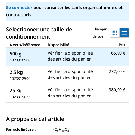
sur
la
Se connecter
pour consulter les tarifs organisationnels et
même
contractuels.
page.
Sélectionner une taille de
Changer
conditionnement
de vue
À vous/Référence
Disponibilité
Prix
Vérifier la disponibilité
65,90 €
500 g
des articles du panier
1023310500
Vérifier la disponibilité
272,00 €
2.5 kg
des articles du panier
1023312500
Vérifier la disponibilité
1 980,00 €
25 kg
des articles du panier
1023319025
A propos de cet article
Formule linéaire :
(C
H
O
)
6
10
5
n