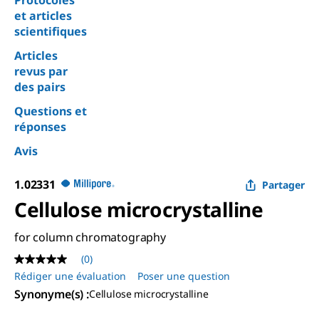
Protocoles
et articles
scientifiques
Articles
revus par
des pairs
Questions et
réponses
Avis
1.02331
Partager
Cellulose microcrystalline
for column chromatography
(0)
Aucune
valeur
Rédiger une évaluation
Poser une question
de
Synonyme(s)
:
Cellulose microcrystalline
notation
Lien