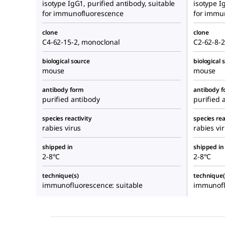
isotype IgG1, purified antibody, suitable
isotype I
for immunofluorescence
for immu
clone
clone
C4-62-15-2, monoclonal
C2-62-8-
biological source
biological 
mouse
mouse
antibody form
antibody 
purified antibody
purified 
species reactivity
species rea
rabies virus
rabies vi
shipped in
shipped in
2-8°C
2-8°C
technique(s)
technique(
immunofluorescence: suitable
immunofl