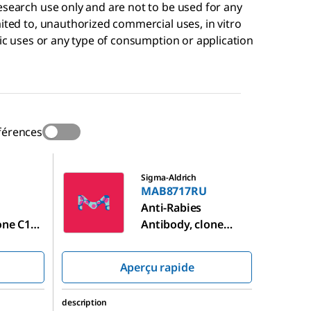
esearch use only and are not to be used for any
mited to, unauthorized commercial uses, in vitro
tic uses or any type of consumption or application
férences
MAB8717RU
Sigma-Aldrich
MAB8717RU
Anti-Rabies
one C10-
Antibody, clone
CR54-6229-54
Aperçu rapide
description