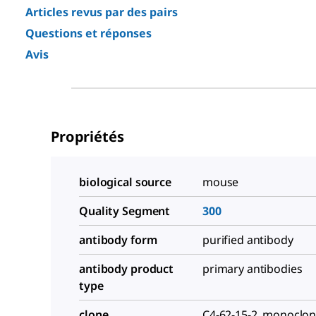
Articles revus par des pairs
Questions et réponses
Avis
Propriétés
biological source
mouse
Quality Segment
300
antibody form
purified antibody
antibody product
primary antibodies
type
clone
C4-62-15-2, monoclon