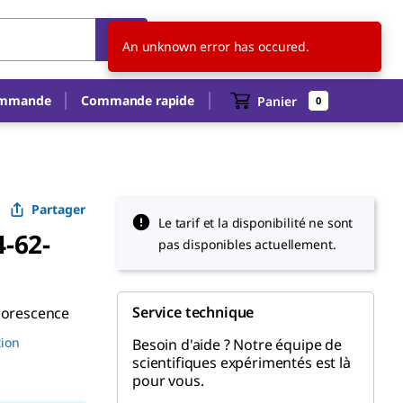
FR
FR
An unknown error has occured.
ommande
Commande rapide
Panier
0
Partager
Le tarif et la disponibilité ne sont
4-62-
pas disponibles actuellement.
Service technique
luorescence
tion
Besoin d'aide ? Notre équipe de
scientifiques expérimentés est là
pour vous.