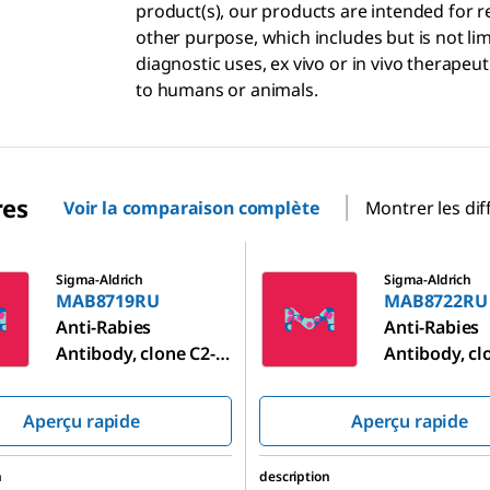
product(s), our products are intended for r
other purpose, which includes but is not li
diagnostic uses, ex vivo or in vivo therapeu
to humans or animals.
res
Voir la comparaison complète
Montrer les dif
9RU
MAB8722RU
Sigma-Aldrich
Sigma-Aldrich
MAB8719RU
MAB8722RU
Anti-Rabies
Anti-Rabies
Antibody, clone C2-
Antibody, cl
62-8-2
62-52-2
Aperçu rapide
Aperçu rapide
n
description