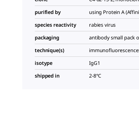
purified by
using Protein A (Affini
species reactivity
rabies virus
packaging
antibody small pack o
technique(s)
immunofluorescence:
isotype
IgG1
shipped in
2-8°C