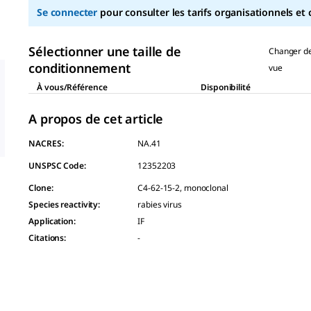
Lien
Se connecter
pour consulter les tarifs organisationnels et 
sur
la
même
page.
Sélectionner une taille de
Changer d
conditionnement
vue
À vous/Référence
Disponibilité
A propos de cet article
NACRES:
NA.41
UNSPSC Code:
12352203
Clone
:
C4-62-15-2, monoclonal
Species reactivity
:
rabies virus
Application
:
IF
Citations
:
-