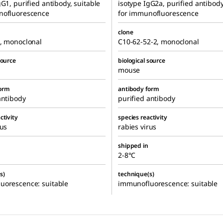
gG1, purified antibody, suitable
isotype IgG2a, purified antibody
nofluorescence
for immunofluorescence
clone
2, monoclonal
C10-62-52-2, monoclonal
source
biological source
mouse
form
antibody form
antibody
purified antibody
ctivity
species reactivity
rus
rabies virus
shipped in
2-8°C
s)
technique(s)
uorescence: suitable
immunofluorescence: suitable