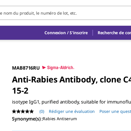
Connexion / S'inscrire
Recherche de c
MAB8716RU
Anti-Rabies Antibody, clone C
15-2
isotype IgG1, purified antibody, suitable for immunof
(0)
Rédiger une évaluation
Poser une ques
Aucune
valeur
Synonyme(s)
:
Rabies Antiserum
de
notation