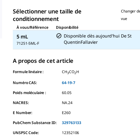
même
page.
Sélectionner une taille de
Changer d
conditionnement
vue
À vous/Référence
Disponibilité
Disponible dès aujourd'hui
De
St
5 mL
QuentinFallavier
71251-5ML-F
A propos de cet article
Formule linéaire :
CH
CO
H
3
2
Numéro CAS:
64-19-7
Poids moléculaire :
60.05
NACRES:
NA.24
E Number:
E260
PubChem Substance ID:
329763133
UNSPSC Code:
12352106