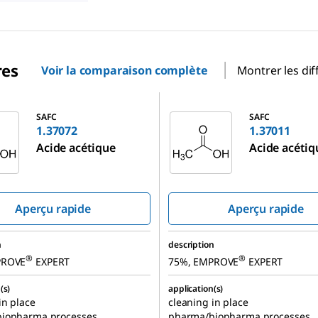
res
Voir la comparaison complète
Montrer les dif
1.37011
SAFC
SAFC
1.37072
1.37011
Acide acétique
Acide acétiq
Aperçu rapide
Aperçu rapide
n
description
®
®
PROVE
EXPERT
75%, EMPROVE
EXPERT
(s)
application(s)
in place
cleaning in place
iopharma processes
pharma/biopharma processes