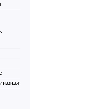
)
es
=O
1H3,(H,3,4)