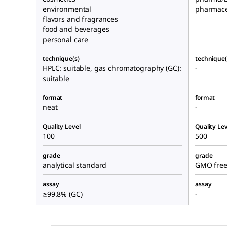
environmental
pharmace
flavors and fragrances
food and beverages
personal care
technique(s)
technique(
HPLC: suitable, gas chromatography (GC):
-
suitable
format
format
neat
-
Quality Level
Quality Lev
100
500
grade
grade
analytical standard
GMO free,
assay
assay
≥99.8% (GC)
-