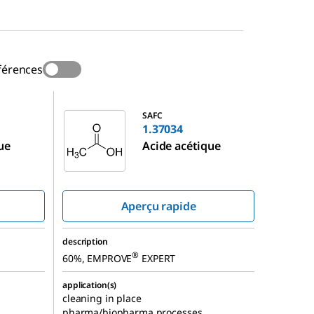
férences
1.37034
SAFC
1.37034
ue
Acide acétique
Aperçu rapide
description
®
60%, EMPROVE
EXPERT
application(s)
cleaning in place
pharma/biopharma processes