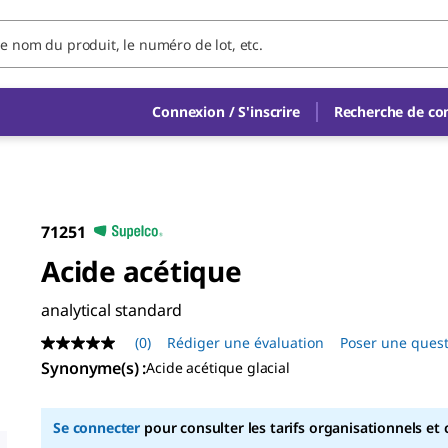
Connexion / S'inscrire
Recherche de c
71251
Acide acétique
analytical standard
(0)
Rédiger une évaluation
Poser une ques
Aucune
valeur
Synonyme(s)
:
Acide acétique glacial
de
notation
Lien
Se connecter
pour consulter les tarifs organisationnels et 
sur
la