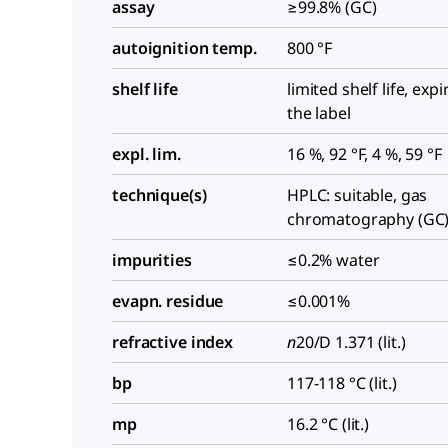
assay
≥99.8% (GC)
autoignition temp.
800 °F
shelf life
limited shelf life, exp
the label
expl. lim.
16 %, 92 °F, 4 %, 59 °F
technique(s)
HPLC: suitable, gas
chromatography (GC):
impurities
≤0.2% water
evapn. residue
≤0.001%
refractive index
n
20/D
1.371 (lit.)
bp
117-118 °C (lit.)
mp
16.2 °C (lit.)