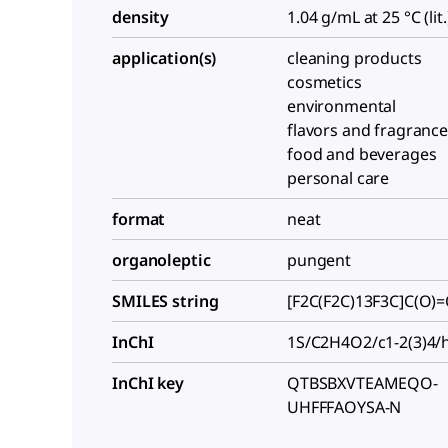
density
1.04 g/mL at 25 °C (lit.
application(s)
cleaning products
cosmetics
environmental
flavors and fragranc
food and beverages
personal care
format
neat
organoleptic
pungent
SMILES string
[F2C(F2C)13F3C]C(O)
InChI
1S/C2H4O2/c1-2(3)4/h
InChI key
QTBSBXVTEAMEQO-
UHFFFAOYSA-N