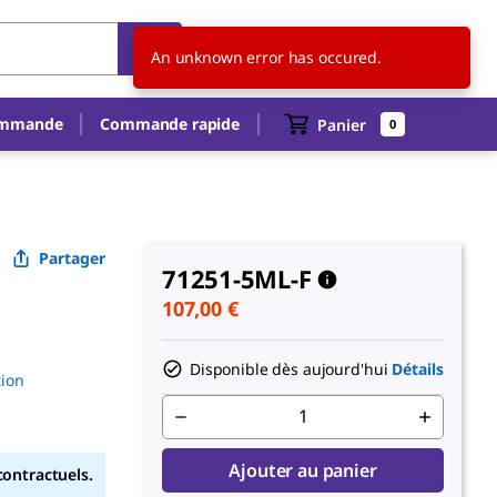
FR
FR
An unknown error has occured.
ommande
Commande rapide
Panier
0
Partager
71251-5ML-F
107,00 €
Disponible dès aujourd'hui
Détails
tion
Ajouter au panier
contractuels.