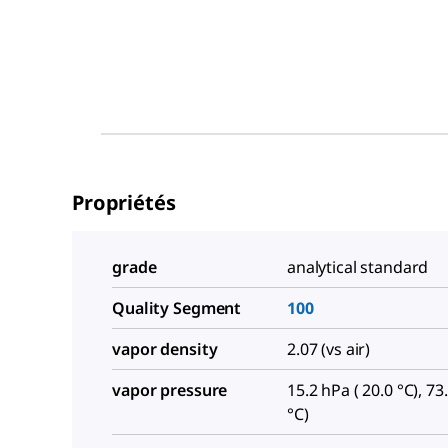
Propriétés
grade
analytical standard
Quality Segment
100
vapor density
2.07 (vs air)
vapor pressure
15.2 hPa ( 20.0 °C), 73
°C)