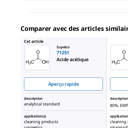
Comparer avec des articles similai
1.37072
Cet article
Supelco
71251
Acide acétique
Aperçu rapide
description
descriptio
analytical standard
80%, EM
application(s)
application
cleaning products
cleaning 
cosmetics
pharma/b