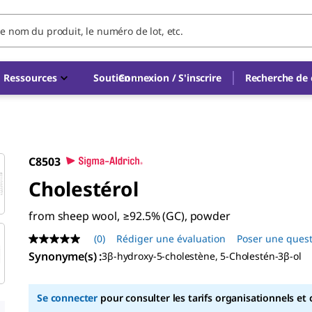
Ressources
Soutien
Connexion / S'inscrire
Recherche d
C8503
Cholestérol
from sheep wool, ≥92.5% (GC), powder
(0)
Rédiger une évaluation
Poser une ques
Aucune
valeur
Synonyme(s)
:
3β-hydroxy-5-cholestène, 5-Cholestén-3β-ol
de
notation
Lien
Se connecter
pour consulter les tarifs organisationnels et 
sur
la