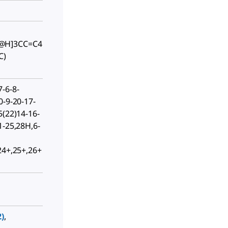
@H]3CC=C4
C)
-6-8-
0-9-20-17-
5(22)14-16-
1-25,28H,6-
24+,25+,26+
)
,