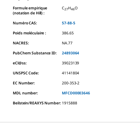
Formule empirique
C
H
O
27
46
(notation de Hill) :
Numéro CAS:
57-88-5
Poids moléculaire :
386.65
NACRES:
NA.77
PubChem Substance ID:
24893064
eCl@ss:
39023139
UNSPSC Code:
41141804
EC Number:
200-353-2
MDL number:
MFCD00003646
Beilstein/REAXYS Number:
1915888