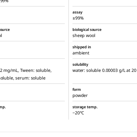
 ≥99%
assay
≥99%
source
biological source
l
sheep wool
shipped in
ambient
solubility
02 mg/mL, Tween: soluble,
water: soluble 0.00003 g/L at 20
soluble, serum: soluble
form
powder
mp.
storage temp.
−20°C