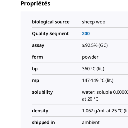
Propriétés
biological source
sheep wool
Quality Segment
200
assay
≥92.5% (GC)
form
powder
bp
360 °C (lit.)
mp
147-149 °C (lit.)
solubility
water: soluble 0.0000
at 20 °C
density
1.067 g/mL at 25 °C (lit
shipped in
ambient