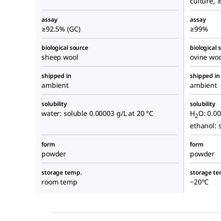
culture,
assay
assay
≥92.5% (GC)
≥99%
biological source
biological 
sheep wool
ovine woo
shipped in
shipped in
ambient
ambient
solubility
solubility
water: soluble 0.00003 g/L at 20 °C
H
O: 0.0
2
ethanol: 
form
form
powder
powder
storage temp.
storage te
room temp
−20°C