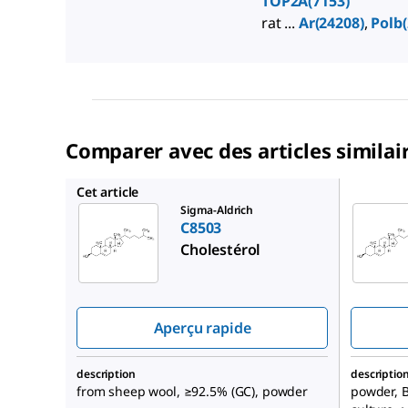
TOP2A(7153)
rat ...
Ar(24208)
,
Polb(
Comparer avec des articles similai
C3045
Cet article
Sigma-Aldrich
C8503
Cholestérol
Aperçu rapide
description
descriptio
from sheep wool, ≥92.5% (GC), powder
powder, B