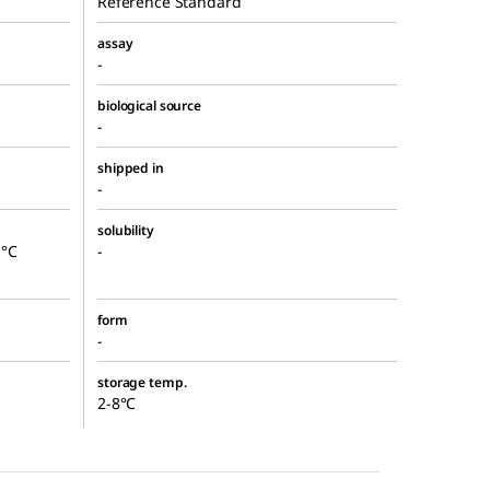
Reference Standard
assay
-
biological source
-
shipped in
-
solubility
 °C
-
form
-
storage temp.
2-8°C