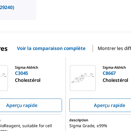
29240)
res
Voir la comparaison complète
Montrer les dif
C8667
Sigma-Aldrich
Sigma-Aldrich
C3045
C8667
Cholestérol
Cholestérol
Aperçu rapide
Aperçu rapide
n
description
ioReagent, suitable for cell
Sigma Grade, ≥99%