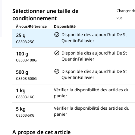
même
page.
Sélectionner une taille de
Changer d
conditionnement
vue
À vous/Référence
Disponibilité
Disponible dès aujourd'hui
De
St
25 g
QuentinFallavier
C8503-25G
Disponible dès aujourd'hui
De
St
100 g
QuentinFallavier
C8503-100G
Disponible dès aujourd'hui
De
St
500 g
QuentinFallavier
C8503-500G
Vérifier la disponibilité des articles du
1 kg
panier
C8503-1KG
Vérifier la disponibilité des articles du
5 kg
panier
C8503-5KG
A propos de cet article