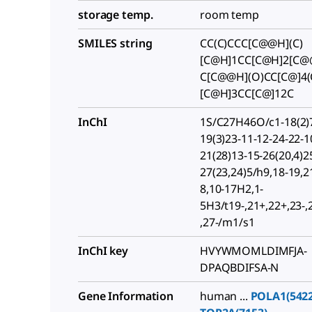
storage temp.
room temp
SMILES string
CC(C)CCC[C@@H](C)
[C@H]1CC[C@H]2[C@
C[C@@H](O)CC[C@]4(
[C@H]3CC[C@]12C
InChI
1S/C27H46O/c1-18(2)7
19(3)23-11-12-24-22-1
21(28)13-15-26(20,4)2
27(23,24)5/h9,18-19,2
8,10-17H2,1-
5H3/t19-,21+,22+,23-,
,27-/m1/s1
InChI key
HVYWMOMLDIMFJA-
DPAQBDIFSA-N
Gene Information
human ...
POLA1(5422