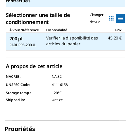
contractuels.
sur
la
même
Sélectionner une taille de
Changer
page.
conditionnement
de vue
À vous/Référence
Disponibilité
Prix
Vérifier la disponibilité des
45,20 €
200 μL
articles du panier
RABHRP6-200UL
A propos de cet article
NACRES:
NA.32
UNSPSC Code:
41116158
Storage temp.
:
−20°C
Shipped in
:
wet ice
Propriétés