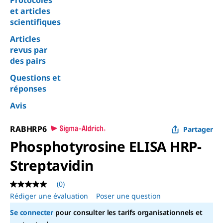
Protocoles
et articles
scientifiques
Articles
revus par
des pairs
Questions et
réponses
Avis
RABHRP6
Partager
Phosphotyrosine ELISA HRP-
Streptavidin
(0)
Aucune
valeur
Rédiger une évaluation
Poser une question
de
notation
Se connecter
pour consulter les tarifs organisationnels et
Lien