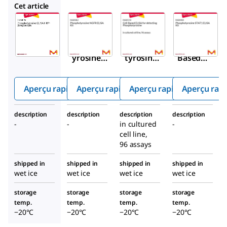
RAB0982
RAB0518
RAB0994
Cet article
Sigma-
Sigma-
Sigma-
Aldrich
Aldrich
Aldrich
RABHRP6
RAB0982
RAB0518
Phosphot
Phospho
Cell-
yrosine
tyrosine
Based
ELISA
NGFR
ELISA
HRP-
ELISA
for
Aperçu rapide
Aperçu rapide
Aperçu rapide
Aperçu rap
Streptavi
Kit
detectin
din
g
description
description
description
description
Phospho
-
-
in cultured
-
tyrosine
cell line,
96 assays
shipped in
shipped in
shipped in
shipped in
wet ice
wet ice
wet ice
wet ice
storage
storage
storage
storage
temp.
temp.
temp.
temp.
−20°C
−20°C
−20°C
−20°C