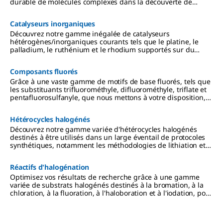
durable de molécules complexes dans la découverte de
médicaments à petites molécules.
Catalyseurs inorganiques
Découvrez notre gamme inégalée de catalyseurs
hétérogènes/inorganiques courants tels que le platine, le
palladium, le ruthénium et le rhodium supportés sur du
carbone poreux ou de la silice.
Composants fluorés
Grâce à une vaste gamme de motifs de base fluorés, tels que
les substituants trifluorométhyle, difluorométhyle, triflate et
pentafluorosulfanyle, que nous mettons à votre disposition,
nous vous aidons à découvrir encore plus facilement vos
composés cibles.
Hétérocycles halogénés
Découvrez notre gamme variée d'hétérocycles halogénés
destinés à être utilisés dans un large éventail de protocoles
synthétiques, notamment les méthodologies de lithiation et
de couplage croisé catalysé par le palladium.
Réactifs d'halogénation
Optimisez vos résultats de recherche grâce à une gamme
variée de substrats halogénés destinés à la bromation, à la
chloration, à la fluoration, à l'haloboration et à l'iodation, pour
de nombreuses étapes de synthèse.