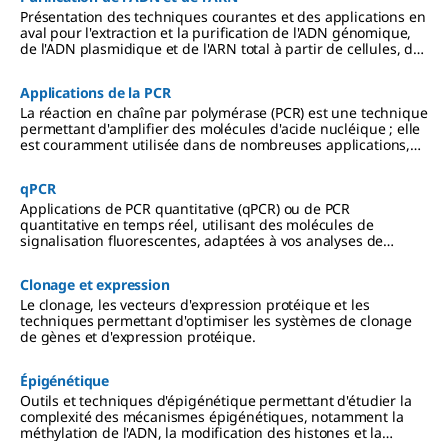
Présentation des techniques courantes et des applications en
aval pour l'extraction et la purification de l'ADN génomique,
de l'ADN plasmidique et de l'ARN total à partir de cellules, de
sang, de virus, etc.
Applications de la PCR
La réaction en chaîne par polymérase (PCR) est une technique
permettant d'amplifier des molécules d'acide nucléique ; elle
est couramment utilisée dans de nombreuses applications,
notamment la RT-PCR, la PCR « hot start », la PCR en point
final, etc.
qPCR
Applications de PCR quantitative (qPCR) ou de PCR
quantitative en temps réel, utilisant des molécules de
signalisation fluorescentes, adaptées à vos analyses de
microARN, de génotypage et d'expression génique.
Clonage et expression
Le clonage, les vecteurs d'expression protéique et les
techniques permettant d'optimiser les systèmes de clonage
de gènes et d'expression protéique.
Épigénétique
Outils et techniques d'épigénétique permettant d'étudier la
complexité des mécanismes épigénétiques, notamment la
méthylation de l'ADN, la modification des histones et la