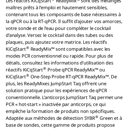
Les réactifs KiCqStart
ReadyMix™ sont des mélanges
maîtres prêts à l’emploi et hautement sensibles,
contenant tous les composants de base nécessaires à
la qPCR ou à la RT-qPCR. Il suffit d’ajouter vos amorces,
votre sonde et de l’eau pour compléter le cocktail
d’analyse. Versez le cocktail dans des tubes ou des
plaques, puis ajoutez votre matrice. Les réactifs
®
KiCqStart
ReadyMix™ sont compatibles avec les
modes PCR conventionnel ou rapide. Pour plus de
détails, consultez les informations d’utilisation des
®
réactifs KiCqStart
Probe qPCR ReadyMix™ ou
®
KiCqStart
One-Step Probe RT-qPCR ReadyMix™. De
plus, les ReadyMixes JumpStart Taq offrent une
solution pratique pour les expériences de qPCR
conventionnelle. L’anticorps JumpStart Taq permet une
PCR « hot-start » inactivée par anticorps, ce qui
empêche la formation de produits non spécifiques.
®
Adaptée aux méthodes de détection SYBR
Green et à
base de sondes, cette gamme de produits propose