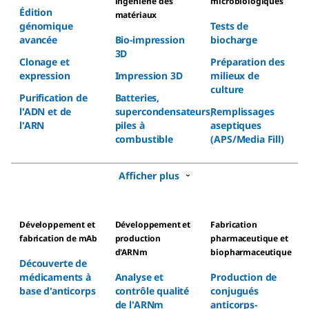
ingénierie des
microbiologiques
Édition
matériaux
génomique
Tests de
avancée
Bio-impression
biocharge
3D
Clonage et
Préparation des
expression
Impression 3D
milieux de
culture
Purification de
Batteries,
l'ADN et de
supercondensateurs,
Remplissages
l'ARN
piles à
aseptiques
combustible
(APS/Media Fill)
Afficher plus
Développement et
Développement et
Fabrication
fabrication de mAb
production
pharmaceutique et
d'ARNm
biopharmaceutique
Découverte de
médicaments à
Analyse et
Production de
base d'anticorps
contrôle qualité
conjugués
de l'ARNm
anticorps-