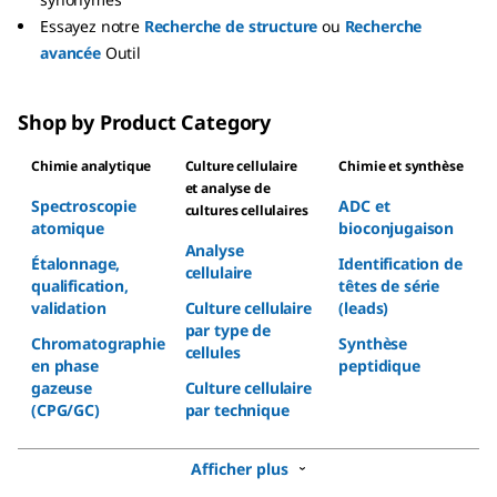
Essayez notre
Recherche de structure
ou
Recherche
avancée
Outil
Shop by Product Category
Chimie analytique
Culture cellulaire
Chimie et synthèse
et analyse de
Spectroscopie
ADC et
cultures cellulaires
atomique
bioconjugaison
Analyse
Étalonnage,
Identification de
cellulaire
qualification,
têtes de série
validation
Culture cellulaire
(leads)
par type de
Chromatographie
Synthèse
cellules
en phase
peptidique
gazeuse
Culture cellulaire
(CPG/GC)
par technique
Afficher plus