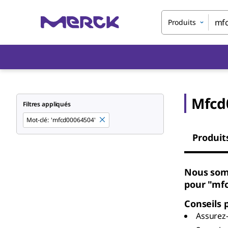
Produits
Mfcd
Filtres appliqués
Mot-clé
:
'mfcd00064504'
Produit
Nous som
pour "mf
Conseils 
Assurez-