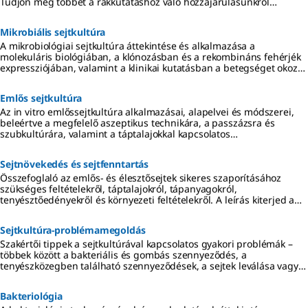
Tudjon meg többet a rákkutatáshoz való hozzájárulásunkról
akadémiai és ipari környezetben.
Mikrobiális sejtkultúra
A mikrobiológiai sejtkultúra áttekintése és alkalmazása a
molekuláris biológiában, a klónozásban és a rekombináns fehérjék
expressziójában, valamint a klinikai kutatásban a betegséget okozó
mikrobák izolálására, differenciálására és azonosítására szolgáló
tenyésztés.
Emlős sejtkultúra
Az in vitro emlőssejtkultúra alkalmazásai, alapelvei és módszerei,
beleértve a megfelelő aszeptikus technikára, a passzázsra és
szubkultúrára, valamint a táptalajokkal kapcsolatos
megfontolásokra vonatkozó cikkek, protokollok és videók linkjeit.
Sejtnövekedés és sejtfenntartás
Összefoglaló az emlős- és élesztősejtek sikeres szaporításához
szükséges feltételekről, táptalajokról, tápanyagokról,
tenyésztőedényekről és környezeti feltételekről. A leírás kiterjed a
tápanyag-reagensekre, a steril technikára és a szűrésre, valamint a
2D-, 3D- és szuszpenziós tenyészetek követelményeire.
Sejtkultúra-problémamegoldás
Szakértői tippek a sejtkultúrával kapcsolatos gyakori problémák –
többek között a bakteriális és gombás szennyeződés, a
tenyészközegben található szennyeződések, a sejtek leválása vagy
összecsomósodása, a lassú növekedés és az alacsony életképesség
– kijavításához.
Bakteriológia