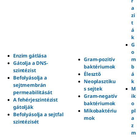
r
a
zi
t
á
k
G
o
Enzim gátlása
Gram-pozitív
m
Gátolja a DNS-
baktériumok
b
szintézist
Élesztő
á
Befolyásolja a
Neoplasztiku
k
sejtmembrán
s sejtek
M
permeabilitását
Gram-negatív
ik
A fehérjeszintézist
baktériumok
o
gátolják
Mikobaktériu
pl
Befolyásolja a sejtfal
mok
a
szintézisét
z
m