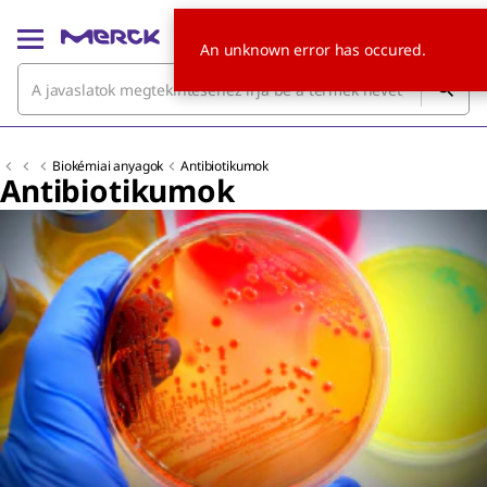
An unknown error has occured.
Biokémiai anyagok
Antibiotikumok
Antibiotikumok