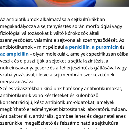
Az antibiotikumok alkalmazása a sejtkultúrákban
megakadályozza a sejttenyésztés során morfológiai vagy
fiziológiai változásokat kiváltó kórokozók általi
szennyeződést, valamint a sejtvonalak szennyeződését. Az
antibiotikumok – mint például
a penicillin
,
a puromicin
és
az ampicillin
– olyan molekulák, amelyek specifikusan célba
veszik és elpusztítják a sejteket a sejtfal-szintézis, a
nukleinsav-anyagcsere és a fehérjeszintézis gátlásával vagy
szabályozásával, illetve a sejtmembrán szerkezetének
megzavarásával.
Széles választékban kínálunk hatékony antibiotikumokat,
antibiotikum-kivonó készleteket és különböző
koncentrációjú, kész antibiotikum-oldatokat, amelyek
megbízható eredményeket biztosítanak laboratóriumában.
Antibakteriális, antivirális, gombaellenes és daganatellenes
szerünkkel megelőzhető és felszámolható a sejtkultúra