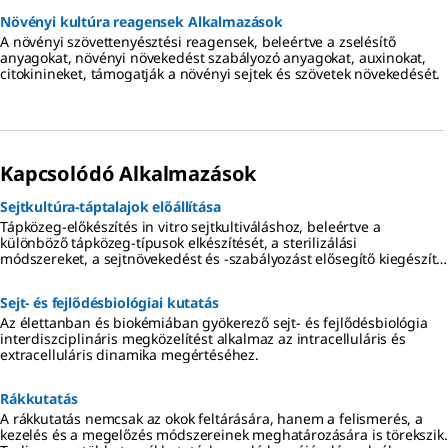
szennyeződésmentes sejtvonalakat kínálunk, amelyek közül sok az
Növényi kultúra reagensek Alkalmazások
ECACC-vel együttműködésben készül.
A növényi szövettenyésztési reagensek, beleértve a zselésítő
anyagokat, növényi növekedést szabályozó anyagokat, auxinokat,
citokinineket, támogatják a növényi sejtek és szövetek növekedését.
Kapcsolódó Alkalmazások
Sejtkultúra-táptalajok előállítása
Tápközeg-előkészítés in vitro sejtkultiváláshoz, beleértve a
különböző tápközeg-típusok elkészítését, a sterilizálási
módszereket, a sejtnövekedést és -szabályozást elősegítő kiegészítő
anyagokat, valamint a tápközeg tárolását és felhasználását.
Sejt- és fejlődésbiológiai kutatás
Az élettanban és biokémiában gyökerező sejt- és fejlődésbiológia
interdiszciplináris megközelítést alkalmaz az intracelluláris és
extracelluláris dinamika megértéséhez.
Rákkutatás
A rákkutatás nemcsak az okok feltárására, hanem a felismerés, a
kezelés és a megelőzés módszereinek meghatározására is törekszik.