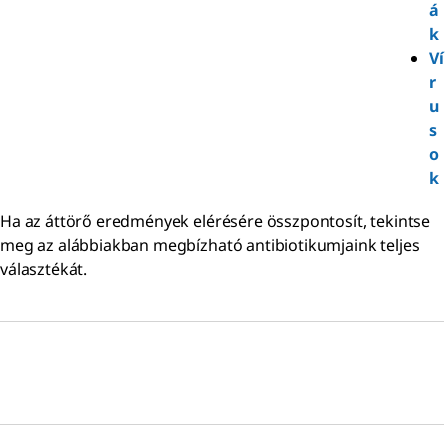
á
k
Ví
r
u
s
o
k
Ha az áttörő eredmények elérésére összpontosít, tekintse
meg az alábbiakban megbízható antibiotikumjaink teljes
választékát.