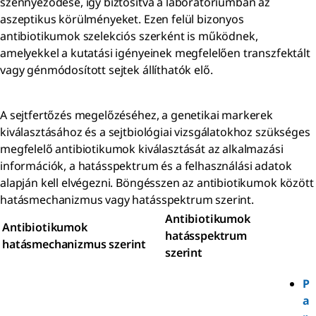
szennyeződése, így biztosítva a laboratóriumban az
aszeptikus körülményeket. Ezen felül bizonyos
antibiotikumok szelekciós szerként is működnek,
amelyekkel a kutatási igényeinek megfelelően transzfektált
vagy génmódosított sejtek állíthatók elő.
A sejtfertőzés megelőzéséhez, a genetikai markerek
kiválasztásához és a sejtbiológiai vizsgálatokhoz szükséges
megfelelő antibiotikumok kiválasztását az alkalmazási
információk, a hatásspektrum és a felhasználási adatok
alapján kell elvégezni. Böngésszen az antibiotikumok között
hatásmechanizmus vagy hatásspektrum szerint.
Antibiotikumok
Antibiotikumok
hatásspektrum
hatásmechanizmus szerint
szerint
P
a