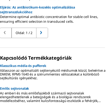
Eljárás: Az antibiotikum-kezelés optimalizálása
sejttranszdukcióhoz
Determine optimal antibiotic concentration for stable cell lines,
ensuring efficient selection in transduced cells.
Oldal: 1 / 2
Kapcsolódó Termékkategóriák
Klasszikus média és pufferek
Válasszon az optimalizált sejttenyésztő médiumok közül, beleértve a
DMEM, RPMI-1640 és a szérummentes változatokat a különböző
sejtkultúrás igényekhez.
Emlős sejtvonalak
Az emberi és más emlősfajokból származó sejtvonalak
elengedhetetlenek a betegségek és a biológiai rendszerek
modellezéséhez, valamint kulcsfontosságú eszközök a fehérjék,
antitestek, vírusok és vakcinák előállításához. Hitelesített,