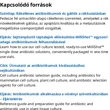
Kapcsolódó források
Szórólap: Rákellenes antibiotikumok és gátlók a rákkutatásban
Fedezze fel antraciklin-alapú rákellenes szereinket, amelyeket a rák
növekedésének gátlása, az apoptózis kiváltása és a metasztázisok
megelőzése szempontjából vizsgáltak.
Eljárás: Sejttenyésztő táptalajok előkészítése MilliShot™ egyszeri
adagú antibiotikumok felhasználásával
Learn how to use our cell culture tested, ready-to-use MilliShot™
single dose antibiotic solutions, conveniently packaged in one-time
use vials.
Cikk: Útmutató az antibiotikumok kiválasztásához
sejtkultúrában
Cell culture antibiotic selection guide, including antibiotics for
mammalian cell culture, plant cell culture, and antibiotic selection
agents for cell culture.
Eljárás: Antibiotikumok alkalmazása a növényi szövetkultúrában
– Eljárásleírás
Reference guide and preparation guide for antibiotic and
antimycotic use in plant tissue culture.