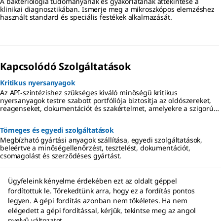
A bakteriológia tudományának és gyakorlatának áttekintése a
klinikai diagnosztikában. Ismerje meg a mikroszkópos elemzéshez
használt standard és speciális festékek alkalmazását.
Kapcsolódó Szolgáltatások
Kritikus nyersanyagok
Az API-szintézishez szükséges kiváló minőségű kritikus
nyersanyagok testre szabott portfóliója biztosítja az oldószereket,
reagenseket, dokumentációt és szakértelmet, amelyekre a szigorú
szabályozási követelményeknek való megfeleléshez és a kockázatok
csökkentéséhez van szüksége a kismolekulás gyógyszerfejlesztés és
Tömeges és egyedi szolgáltatások
-gyártás minden területén.
Megbízható gyártási anyagok szállítása, egyedi szolgáltatások,
beleértve a minőségellenőrzést, tesztelést, dokumentációt,
csomagolást és szerződéses gyártást.
Ügyfeleink kényelme érdekében ezt az oldalt géppel
fordítottuk le. Törekedtünk arra, hogy ez a fordítás pontos
legyen. A gépi fordítás azonban nem tökéletes. Ha nem
elégedett a gépi fordítással, kérjük, tekintse meg az angol
nyelvű változatot.