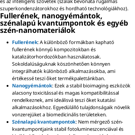
és az intelligens szövetek (szálak bevonata rugalmas
szuperkondenzátorokhoz és hordható technológiákhoz).
Fullerének, nanogyémántok,
szénalapú kvantumpontok és egyéb
szén-nanomateriálok
Fullerének
: A különböző formákban kapható
fullerének könnyű kompozitokban és
katalizátorhordozókban használatosak.
Sokoldalúságuknak köszönhetően könnyen
integrálhatók különböző alkalmazásokba, ami
értékessé teszi őket termékpalettánkban.
Nanogyémántok
: Ezek a stabil bioimaging eszközök
alacsony toxicitással és magas kompatibilitással
rendelkeznek, ami ideálisvá teszi őket kutatási
alkalmazásokhoz. Egyedülálló tulajdonságaik növelik
vonzerejüket a biomedicinális területeken.
Szénalapú kvantumpontok
: Nem mérgező szén-
kvantumpontjaink stabil fotolumineszcenciával és