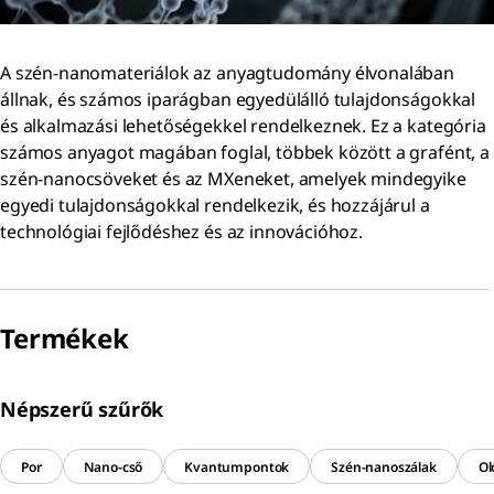
A szén-nanomateriálok az anyagtudomány élvonalában
állnak, és számos iparágban egyedülálló tulajdonságokkal
és alkalmazási lehetőségekkel rendelkeznek. Ez a kategória
számos anyagot magában foglal, többek között a grafént, a
szén-nanocsöveket és az MXeneket, amelyek mindegyike
egyedi tulajdonságokkal rendelkezik, és hozzájárul a
technológiai fejlődéshez és az innovációhoz.
Termékek
Népszerű szűrők
Por
Nano-cső
Kvantumpontok
Szén-nanoszálak
Ol