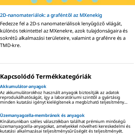
2D-nanomateriálok: a graféntől az MXenekig
Fedezze fel a 2D-s nanomateriálisok lenyűgöző világát,
különös tekintettel az MXenekre, azok tulajdonságaira és
sokrétű alkalmazási területeire, valamint a grafénre és a
TMD-kre.
Kapcsolódó Termékkategóriák
Akkumulátor-anyagok
Az akkumulátorokhoz használt anyagok biztosítják az adatok
reprodukálhatóságát, így a laboratóriumi szinttől a gyártásig
minden kutatási igényt kielégítenek a megbízható teljesítmény
érdekében.
Üzemanyagcella-membránok és anyagok
Kínálatunkban széles választékban találhat prémium minőségű
üzemanyagcella-anyagokat, amelyekkel növelheti kereskedelmi és
kutatási alkalmazásai teljesítménysűrűségét és teljesítményét.