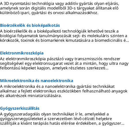
A 3D nyomtatási technológia vagy additív gyártás olyan eljárás,
amelynek során digitális modellből 3D-s tárgyakat állítanak elő
különböző ipari, gyártási és orvosi alkalmazásokhoz.
Bioérzékelők és bioképalkotás
A bioérzékelők és a bioképalkotó technológiák lehetővé teszik a
biológiai folyamatok tanulmányozását sejt- és molekuláris szinten a
kórokozók, toxinok és biomarkerek kimutatására a biomedicinális és
környezeti alkalmazásokban.
Elektronmikroszkópia
Az elektronmikroszkópia pásztázó vagy transzmissziós rendszer
segítségével egy elektronsugarat vezet át a mintán, hogy ultra nagy
felbontású képeket kapjon, amelyek részletes szerkezeti
információkat tartalmaznak a felület vagy az atomok szintjén.
Mikroelektronika és nanoelektronika
A mikroelektronika és a nanoelektronika gyártási technikákat
alkalmaz a fejlett elektronikus eszközökben felhasználható anyagok
és alkatrészek miniatürizálására.
Gyógyszerkiszállítás
A gyógyszeradagolás olyan technikákat ír le, amelyekkel a
gyógyszervegyületeket a szervezetben lévő célzott helyekre
szállítják a kívánt terápiás hatás elérése érdekében, a gyógyszer
hatékonyságának javítása és a toxicitás csökkentése mellett.