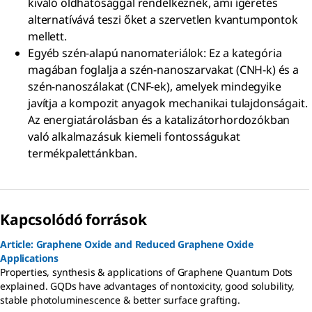
kiváló oldhatósággal rendelkeznek, ami ígéretes
alternatívává teszi őket a szervetlen kvantumpontok
mellett.
Egyéb szén-alapú nanomateriálok: Ez a kategória
magában foglalja a szén-nanoszarvakat (CNH-k) és a
szén-nanoszálakat (CNF-ek), amelyek mindegyike
javítja a kompozit anyagok mechanikai tulajdonságait.
Az energiatárolásban és a katalizátorhordozókban
való alkalmazásuk kiemeli fontosságukat
termékpalettánkban.
Kapcsolódó források
Article: Graphene Oxide and Reduced Graphene Oxide
Applications
Properties, synthesis & applications of Graphene Quantum Dots
explained. GQDs have advantages of nontoxicity, good solubility,
stable photoluminescence & better surface grafting.