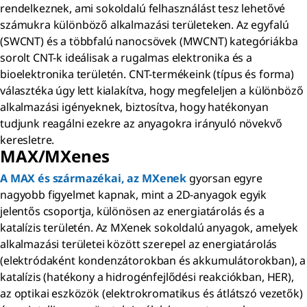
rendelkeznek, ami sokoldalú felhasználást tesz lehetővé
számukra különböző alkalmazási területeken. Az egyfalú
(SWCNT) és a többfalú nanocsövek (MWCNT) kategóriákba
sorolt CNT-k ideálisak a rugalmas elektronika és a
bioelektronika területén. CNT-termékeink (típus és forma)
választéka úgy lett kialakítva, hogy megfeleljen a különböző
alkalmazási igényeknek, biztosítva, hogy hatékonyan
tudjunk reagálni ezekre az anyagokra irányuló növekvő
keresletre.
MAX/MXenes
A MAX és származékai, az MXenek
gyorsan egyre
nagyobb figyelmet kapnak, mint a 2D-anyagok egyik
jelentős csoportja, különösen az energiatárolás és a
katalízis területén. Az MXenek sokoldalú anyagok, amelyek
alkalmazási területei között szerepel az energiatárolás
(elektródaként kondenzátorokban és akkumulátorokban), a
katalízis (hatékony a hidrogénfejlődési reakciókban, HER),
az optikai eszközök (elektrokromatikus és átlátszó vezetők)