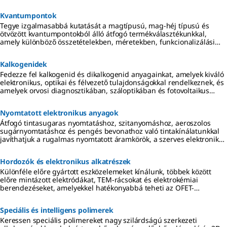
Kvantumpontok
Tegye izgalmasabbá kutatását a magtípusú, mag-héj típusú és
ötvözött kvantumpontokból álló átfogó termékválasztékunkkal,
amely különböző összetételekben, méretekben, funkcionalizálási
lehetőségekkel és készletekben kapható.
Kalkogenidek
Fedezze fel kalkogenid és dikalkogenid anyagainkat, amelyek kiváló
elektronikus, optikai és félvezető tulajdonságokkal rendelkeznek, és
amelyek orvosi diagnosztikában, száloptikában és fotovoltaikus
alkalmazásokban használhatók.
Nyomtatott elektronikus anyagok
Átfogó tintasugaras nyomtatáshoz, szitanyomáshoz, aeroszolos
sugárnyomtatáshoz és pengés bevonathoz való tintakínálatunkkal
javíthatjuk a rugalmas nyomtatott áramkörök, a szerves elektronika
és az újszerű érzékelők munkafolyamatát.
Hordozók és elektronikus alkatrészek
Különféle előre gyártott eszközelemeket kínálunk, többek között
előre mintázott elektródákat, TEM-rácsokat és elektrokémiai
berendezéseket, amelyekkel hatékonyabbá teheti az OFET-
kutatásait, a nanoeszközök jellemzését és az elektrokémiai
elektronika területén végzett munkáját.
Speciális és intelligens polimerek
Keressen speciális polimereket nagy szilárdságú szerkezeti