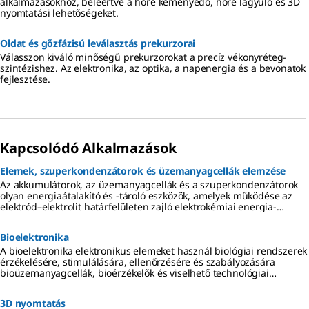
alkalmazásokhoz, beleértve a hőre keményedő, hőre lágyuló és 3D
nyomtatási lehetőségeket.
Oldat és gőzfázisú leválasztás prekurzorai
Válasszon kiváló minőségű prekurzorokat a precíz vékonyréteg-
szintézishez. Az elektronika, az optika, a napenergia és a bevonatok
fejlesztése.
Kapcsolódó Alkalmazások
Elemek, szuperkondenzátorok és üzemanyagcellák elemzése
Az akkumulátorok, az üzemanyagcellák és a szuperkondenzátorok
olyan energiaátalakító és -tároló eszközök, amelyek működése az
elektród–elektrolit határfelületen zajló elektrokémiai energia-
termelésen, valamint az elektronok és ionok szétválasztásán alapul.
Bioelektronika
A bioelektronika elektronikus elemeket használ biológiai rendszerek
érzékelésére, stimulálására, ellenőrzésére és szabályozására
bioüzemanyagcellák, bioérzékelők és viselhető technológiai
alkalmazások számára.
3D nyomtatás