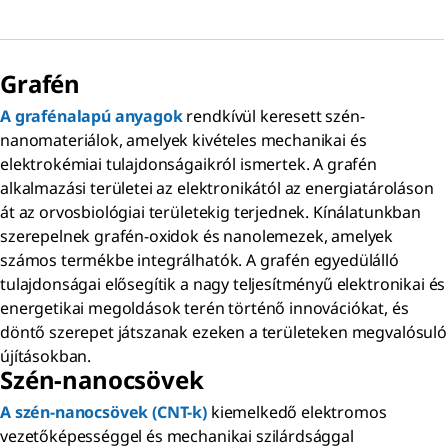
Grafén
A grafénalapú anyagok
rendkívül keresett szén-
nanomateriálok, amelyek kivételes mechanikai és
elektrokémiai tulajdonságaikról ismertek. A grafén
alkalmazási területei az elektronikától az energiatároláson
át az orvosbiológiai területekig terjednek. Kínálatunkban
szerepelnek grafén-oxidok és nanolemezek, amelyek
számos termékbe integrálhatók. A grafén egyedülálló
tulajdonságai elősegítik a nagy teljesítményű elektronikai és
energetikai megoldások terén történő innovációkat, és
döntő szerepet játszanak ezeken a területeken megvalósuló
újításokban.
Szén-nanocsövek
A szén-nanocsövek (CNT-k)
kiemelkedő elektromos
vezetőképességgel és mechanikai szilárdsággal