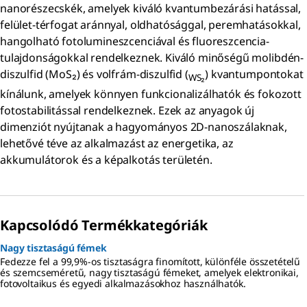
nanorészecskék, amelyek kiváló kvantumbezárási hatással,
felület-térfogat aránnyal, oldhatósággal, peremhatásokkal,
hangolható fotolumineszcenciával és fluoreszcencia-
tulajdonságokkal rendelkeznek. Kiváló minőségű molibdén-
diszulfid (MoS₂) és volfrám-diszulfid (
) kvantumpontokat
WS₂
kínálunk, amelyek könnyen funkcionalizálhatók és fokozott
fotostabilitással rendelkeznek. Ezek az anyagok új
dimenziót nyújtanak a hagyományos 2D-nanoszálaknak,
lehetővé téve az alkalmazást az energetika, az
akkumulátorok és a képalkotás területén.
Kapcsolódó Termékkategóriák
Nagy tisztaságú fémek
Fedezze fel a 99,9%-os tisztaságra finomított, különféle összetételű
és szemcseméretű, nagy tisztaságú fémeket, amelyek elektronikai,
fotovoltaikus és egyedi alkalmazásokhoz használhatók.