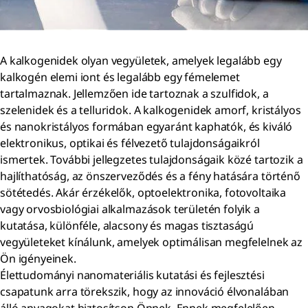
A kalkogenidek olyan vegyületek, amelyek legalább egy
kalkogén elemi iont és legalább egy fémelemet
tartalmaznak. Jellemzően ide tartoznak a szulfidok, a
szelenidek és a telluridok. A kalkogenidek amorf, kristályos
és nanokristályos formában egyaránt kaphatók, és kiváló
elektronikus, optikai és félvezető tulajdonságaikról
ismertek. További jellegzetes tulajdonságaik közé tartozik a
hajlíthatóság, az önszerveződés és a fény hatására történő
sötétedés. Akár érzékelők, optoelektronika, fotovoltaika
vagy orvosbiológiai alkalmazások területén folyik a
kutatása, különféle, alacsony és magas tisztaságú
vegyületeket kínálunk, amelyek optimálisan megfelelnek az
Ön igényeinek.
Élettudományi nanomateriális kutatási és fejlesztési
csapatunk arra törekszik, hogy az innováció élvonalában
álló anyagokat biztosítson Önnek. Ennek megfelelően