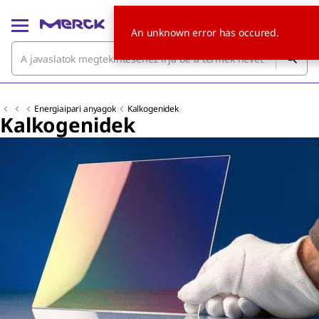
An unknown error has occured.
Energiaipari anyagok
Kalkogenidek
Kalkogenidek