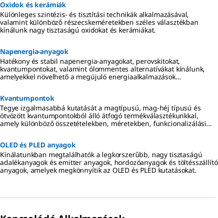
Oxidok és kerámiák
Különleges szintézis- és tisztítási technikák alkalmazásával,
valamint különböző részecskeméretekben széles választékban
kínálunk nagy tisztaságú oxidokat és kerámiákat.
Napenergia-anyagok
Hatékony és stabil napenergia-anyagokat, perovskitokat,
kvantumpontokat, valamint ólommentes alternatívákat kínálunk,
amelyekkel növelhető a megújuló energiaalkalmazások
energiaátalakítási hatékonysága.
Kvantumpontok
Tegye izgalmasabbá kutatását a magtípusú, mag-héj típusú és
ötvözött kvantumpontokból álló átfogó termékválasztékunkkal,
amely különböző összetételekben, méretekben, funkcionalizálási
lehetőségekkel és készletekben kapható.
OLED és PLED anyagok
Kínálatunkban megtalálhatók a legkorszerűbb, nagy tisztaságú
adalékanyagok és emitter anyagok, hordozóanyagok és töltésszállító
anyagok, amelyek megkönnyítik az OLED és PLED kutatásokat.