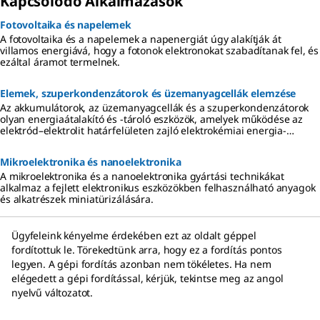
Kapcsolódó Alkalmazások
Fotovoltaika és napelemek
A fotovoltaika és a napelemek a napenergiát úgy alakítják át
villamos energiává, hogy a fotonok elektronokat szabadítanak fel, és
ezáltal áramot termelnek.
Elemek, szuperkondenzátorok és üzemanyagcellák elemzése
Az akkumulátorok, az üzemanyagcellák és a szuperkondenzátorok
olyan energiaátalakító és -tároló eszközök, amelyek működése az
elektród–elektrolit határfelületen zajló elektrokémiai energia-
termelésen, valamint az elektronok és ionok szétválasztásán alapul.
Mikroelektronika és nanoelektronika
A mikroelektronika és a nanoelektronika gyártási technikákat
alkalmaz a fejlett elektronikus eszközökben felhasználható anyagok
és alkatrészek miniatürizálására.
Ügyfeleink kényelme érdekében ezt az oldalt géppel
fordítottuk le. Törekedtünk arra, hogy ez a fordítás pontos
legyen. A gépi fordítás azonban nem tökéletes. Ha nem
elégedett a gépi fordítással, kérjük, tekintse meg az angol
nyelvű változatot.