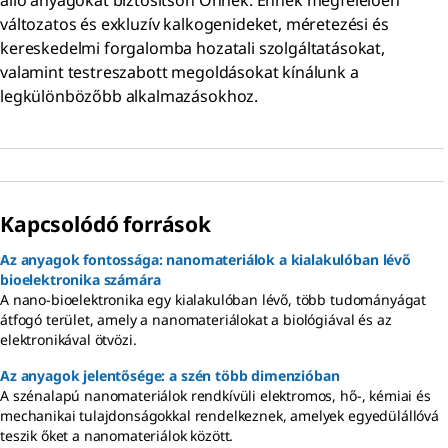
változatos és exkluzív kalkogenideket, méretezési és
kereskedelmi forgalomba hozatali szolgáltatásokat,
valamint testreszabott megoldásokat kínálunk a
legkülönbözőbb alkalmazásokhoz.
Kapcsolódó források
Az anyagok fontossága: nanomateriálok a kialakulóban lévő
bioelektronika számára
A nano-bioelektronika egy kialakulóban lévő, több tudományágat
átfogó terület, amely a nanomateriálokat a biológiával és az
elektronikával ötvözi.
Az anyagok jelentősége: a szén több dimenzióban
A szénalapú nanomateriálok rendkívüli elektromos, hő-, kémiai és
mechanikai tulajdonságokkal rendelkeznek, amelyek egyedülállóvá
teszik őket a nanomateriálok között.