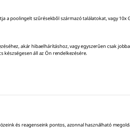
ja a poolingelt szűrésekből származó találatokat, vagy 10x G
éséhez, akár hibaelhárításhoz, vagy egyszerűen csak jobban 
s készségesen áll az Ön rendelkezésére.
közeink és reagenseink pontos, azonnal használható megol