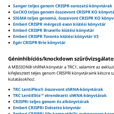
Sanger teljes genom CRISPR-sorozatú könyvtárak
GeCKO teljes genom összevont CRISPR KO könyvt
SIGMA teljes genomú, összevont CRISPR KO könyv
Emberi CRISPR mérgező exon kiütési könyvtár
Emberi CRISPR Brunello kiütési könyvtár
Emberi CRISPR Toronto kiütési könyvtár V3
Egér CRISPR Brie könyvtár
Géninhibíciós/knockdown szűrővizsgálato
A MISSION® shRNA könyvtár a TRC1, valamint az exkluzív
kifejlesztett teljes genom CRISPRi könyvtáraink készre 
kutatásokhoz:
TRC LentiPlex® összevont shRNA-könyvtárak
TRC LentiElite™ elrendezett shRNA-könyvtárak
CRISPRi teljes genom és alkönyvtárak
Emberi CRISPRi Dolcetto könyvtár
Emberi CRISPRi 10x-kompatibilis gyógyszeres kez