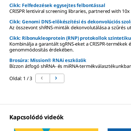
Cikk: Felfedezések egysejtes felbontással
CRISPR lentiviral screening libraries, partnered with 10
Cikk: Genomi DNS-előkészítési és dekonvolúciós szo
Az összevont shRNS-minták dekonvolutálása a szűrés ut
Cikk: Ribonukleoprotein (RNP) protokollok szintetiku
Kombinálja a garantált sgRNS-eket a CRISPR-termékek és 
genommódosítás érdekében.
Brosúra: Mission® RNAi eszközök
Bízzon átfogó shRNA- és miRNA-termékválasztékunkban a
Oldal: 1 / 3
Kapcsolódó videók
Slide 1 of 2