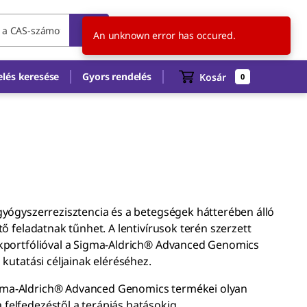
HU
HU
An unknown error has occured.
lés keresése
Gyors rendelés
Kosár
0
gyógyszerrezisztencia és a betegségek hátterében álló
ő feladatnak tűnhet. A lentivírusok terén szerzett
ékportfólióval a Sigma-Aldrich® Advanced Genomics
 kutatási céljainak eléréséhez.
igma-Aldrich® Advanced Genomics termékei olyan
felfedezéstől a terápiás hatásokig.