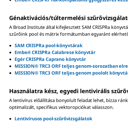
Génaktivációs/túltermelési szűrővizsgála
A Broad Institute által kifejlesztett SAM CRISPRa könyv
szűrőink pool és mátrix formátumban egyaránt elérhető
SAM CRISPRa pool-könyvtárak
Emberi CRISPRa Calabrese könyvtár
Egér CRISPRa Caprano könyvtár
MISSION® TRC3 ORF teljes genom-sorozatban elre
MISSION® TRC3 ORF teljes genom poololt könyvtá
Használatra kész, egyedi lentivirális szűr
A lentivírus előállítása bonyolult feladat lehet, bízza rá
optimalizált, specifikus vektoropciókat válasszon.
Lentivírusos pool-szűrővizsgálatok