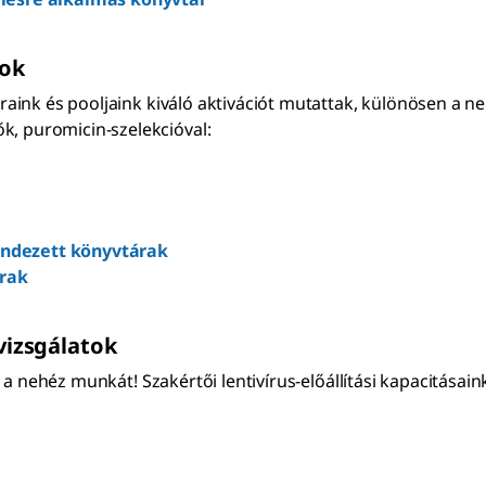
tok
táraink és pooljaink kiváló aktivációt mutattak, különösen a
k, puromicin-szelekcióval:
ndezett könyvtárak
rak
ővizsgálatok
nk a nehéz munkát! Szakértői lentivírus-előállítási kapacitása