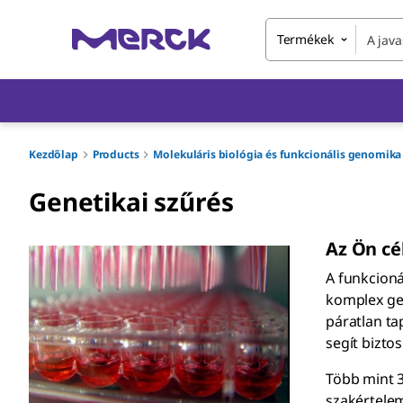
Termékek
Kezdőlap
Products
Molekuláris biológia és funkcionális genomika
Genetikai szűrés
Az Ön cé
A funkcioná
komplex gen
páratlan ta
segít bizto
Több mint 
szakértelem