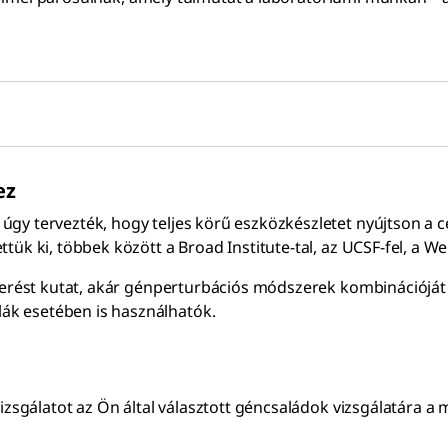
ez
gy tervezték, hogy teljes körű eszközkészletet nyújtson a 
ük ki, többek között a Broad Institute-tal, az UCSF-fel, a We
nyerést kutat, akár génperturbációs módszerek kombinációját 
k esetében is használhatók.
vizsgálatot az Ön által választott géncsaládok vizsgálatára