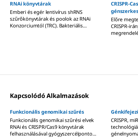
RNAi könyvtárak
CRISPR-Cas
génszerkes
Emberi és egér lentivírus shRNS
szűrőkönyvtárak és poolok az RNAi
Előre megte
Konzorciumtól (TRC). Bakteriális
CRISPR-irán
glicerin állományok, plazmid DNS vagy
megrendelé
read-to-use lentivirális részecskék
génkiütést
®
formájában kaphatók. A MISSION
iparágvezet
RNAi könyvtárak számos egyedi
SygRNA® sz
vektorral, térfogattal és vírustiterrel is
állnak rende
rendelkezésre állnak.
Cas9-fehérj
lentivírusok
választékun
Kapcsolódó Alkalmazások
Funkcionális genomikai szűrés
Génkifejez
Funkcionális genomikai szűrési elvek
CRISPR, mi
RNAi és CRISPR/Cas9 könyvtárak
technológiá
felhasználásával gyógyszercélpontok
génelnyomá