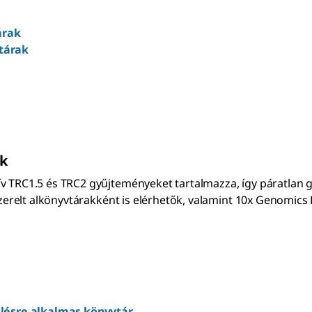
árak
tárak
k
 TRC1.5 és TRC2 gyűjteményeket tartalmazza, így páratlan gén
szerelt alkönyvtárakként is elérhetők, valamint 10x Genomics 
elésre alkalmas könyvtár