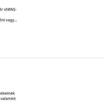
ér shRNS-
ént vagy
elveinek
 valamint