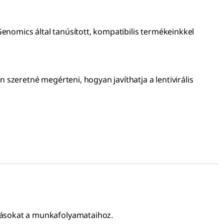
enomics által tanúsított, kompatibilis termékeinkkel
szeretné megérteni, hogyan javíthatja a lentivirális
dásokat a munkafolyamataihoz.