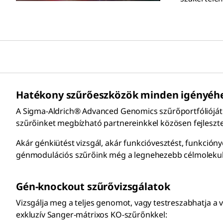
Hatékony szűrőeszközök minden igényéh
A Sigma-Aldrich® Advanced Genomics szűrőportfólióját ú
szűrőinket megbízható partnereinkkel közösen fejlesztett
Akár génkiütést vizsgál, akár funkcióvesztést, funkció
génmodulációs szűrőink még a legnehezebb célmolekulá
Gén-knockout szűrővizsgálatok
Vizsgálja meg a teljes genomot, vagy testreszabhatja a 
exkluzív Sanger-mátrixos KO-szűrőnkkel: