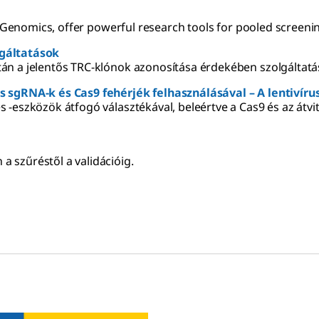
x Genomics, offer powerful research tools for pooled screeni
lgáltatások
án a jelentős TRC-klónok azonosítása érdekében szolgáltatá
s sgRNA-k és Cas9 fehérjék felhasználásával – A lentivír
-eszközök átfogó választékával, beleértve a Cas9 és az átvit
 szűréstől a validációig.