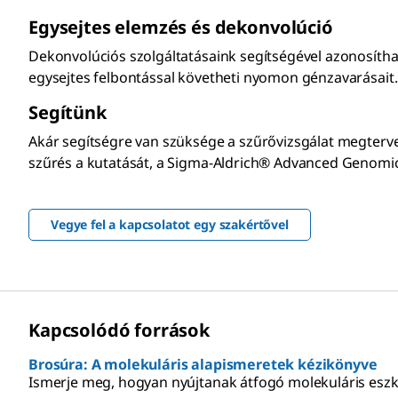
Egysejtes elemzés és dekonvolúció
Dekonvolúciós szolgáltatásaink segítségével azonosíthat
egysejtes felbontással követheti nyomon génzavarásait.
Segítünk
Akár segítségre van szüksége a szűrővizsgálat megtervez
szűrés a kutatását, a Sigma-Aldrich® Advanced Genomic
Vegye fel a kapcsolatot egy szakértővel
Kapcsolódó források
Brosúra: A molekuláris alapismeretek kézikönyve
Ismerje meg, hogyan nyújtanak átfogó molekuláris esz