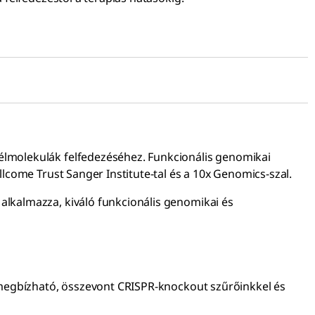
célmolekulák felfedezéséhez. Funkcionális genomikai
llcome Trust Sanger Institute-tal és a 10x Genomics-szal.
alkalmazza, kiváló funkcionális genomikai és
 a megbízható, összevont CRISPR-knockout szűrőinkkel és