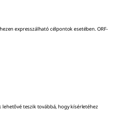
 nehezen expresszálható célpontok esetében. ORF-
ink lehetővé teszik továbbá, hogy kísérletéhez