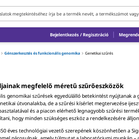
Bejelentkezés / Regisztráció
Megrende
Génszerkesztés és funkcionális genomika
Genetikai szűrés
ljainak megfelelő méretű szűrőeszközök
lis genomikai szűrések egyedülálló betekintést nyújtanak a 
etikai útvonalakba, de a szűrési kísérlet megtervezése ijeszt
pasztalatával és a piacon elérhető legnagyobb szűrési term
sítani, hogy minden szükséges eszköz a rendelkezésére álljon
350 éves technológiai vezető szerepének köszönhetően a S
mel párosulnak, amely túlmutat a laboratóriumi munkán – a 