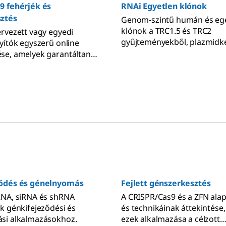
9 fehérjék és
RNAi Egyetlen klónok
ztés
Genom-szintű humán és eg
klónok a TRC1.5 és TRC2
rvezett vagy egyedi
gyűjteményekből, plazmidk
yítók egyszerű online
magas titerű vírusként.
se, amelyek garantáltan
 eredményeznek,
ő áron. Plazmid és
intetikus formátumok
lkezésre, kiegészítve a
ék, plazmidok és
 széles körű
kat.
ődés és génelnyomás
Fejlett génszerkesztés
RNA, siRNA és shRNA
A CRISPR/Cas9 és a ZFN alap
k génkifejeződési és
és technikáinak áttekintése,
si alkalmazásokhoz.
ezek alkalmazása a célzott