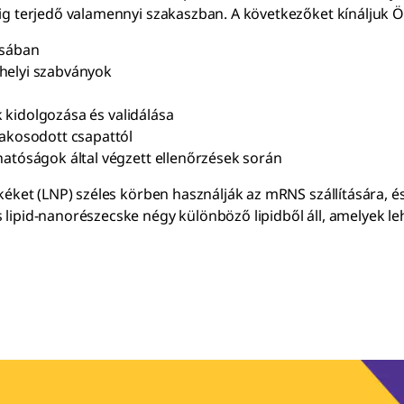
lig terjedő valamennyi szakaszban. A következőket kínáljuk 
isában
helyi szabványok
k kidolgozása és validálása
zakosodott csapattól
atóságok által végzett ellenőrzések során
kéket (LNP) széles körben használják az mRNS szállítására, és 
 lipid-nanorészecske négy különböző lipidből áll, amelyek le