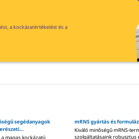
st, a kockázatértékelést és a
nőségű segédanyagok
mRNS gyártás és formulá
erészeti
Kiváló minőségű mRNS-term
yekhez
szolgáltatásaink robusztus 
n a magas kockázatú