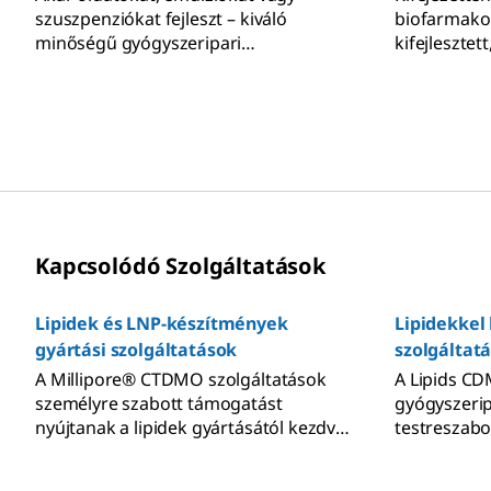
szuszpenziókat fejleszt – kiváló
biofarmako
minőségű gyógyszeripari
kifejlesztet
segédanyagokat kínálunk folyékony
technológia
készítményekhez.
segédanyag
minimalizál
készítménye
és minőségi
Kapcsolódó Szolgáltatások
Lipidek és LNP-készítmények
Lipidekkel
gyártási szolgáltatások
szolgáltat
A Millipore® CTDMO szolgáltatások
A Lipids CD
személyre szabott támogatást
gyógyszeri
nyújtanak a lipidek gyártásától kezdve
testreszabo
az LNP-k receptúrázásán és gyártásán
megfelelő li
át egészen a végső töltésig és