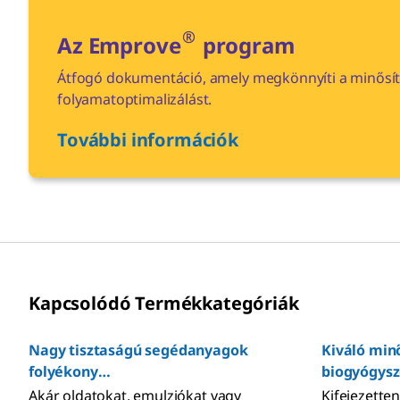
®
Az Emprove
program
Átfogó dokumentáció, amely megkönnyíti a minősíté
folyamatoptimalizálást.
További információk
Kapcsolódó Termékkategóriák
Nagy tisztaságú segédanyagok
Kiváló mi
folyékony
biogyógysz
gyógyszerkészítményekhez
készítmén
Akár oldatokat, emulziókat vagy
Kifejezette