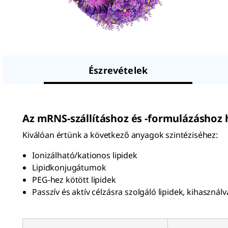
Észrevételek
Az
m
RNS-szállításhoz és -formulázáshoz 
Kiválóan értünk a következő anyagok szintéziséhez:
Ionizálható/kationos lipidek
Lipidkonjugátumok
PEG-hez kötött lipidek
Passzív és aktív célzásra szolgáló lipidek, kihaszn