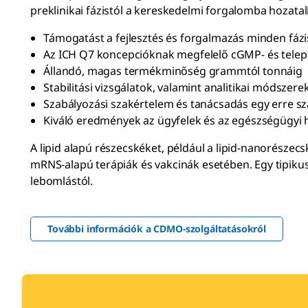
preklinikai fázistól a kereskedelmi forgalomba hozata
Támogatást a fejlesztés és forgalmazás minden fáz
Az ICH Q7 koncepcióknak megfelelő cGMP- és telep
Állandó, magas termékminőség grammtól tonnáig
Stabilitási vizsgálatok, valamint analitikai módszere
Szabályozási szakértelem és tanácsadás egy erre s
Kiváló eredmények az ügyfelek és az egészségügyi h
A lipid alapú részecskéket, például a lipid-nanorészecs
mRNS-alapú terápiák és vakcinák esetében. Egy tipikus
lebomlástól.
További információk a CDMO-szolgáltatásokról