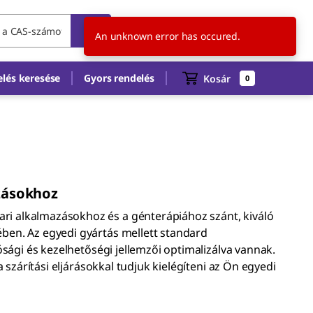
HU
HU
An unknown error has occured.
lés keresése
Gyors rendelés
Kosár
0
azásokhoz
i alkalmazásokhoz és a génterápiához szánt, kiváló
ben. Az egyedi gyártás mellett standard
ósági és kezelhetőségi jellemzői optimalizálva vannak.
a szárítási eljárásokkal tudjuk kielégíteni az Ön egyedi