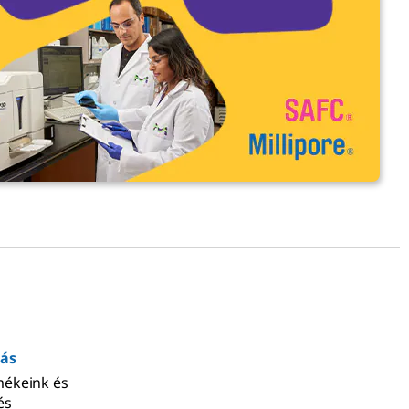
zás
ékeink és
és