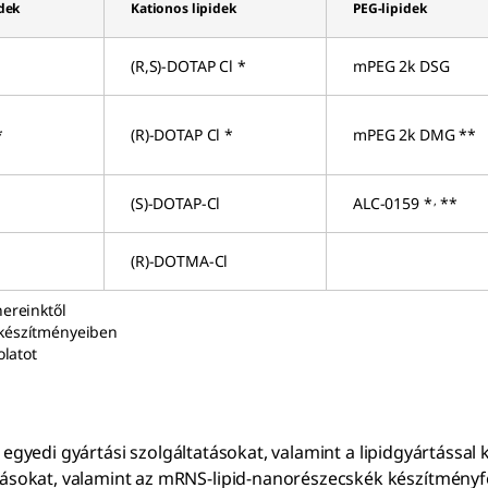
idek
Kationos lipidek
PEG-lipidek
(R,S)-DOTAP Cl *
mPEG 2k DSG
*
(R)-DOTAP Cl *
mPEG 2k DMG **
,
(S)-DOTAP-Cl
ALC-0159 *
**
(R)-DOTMA-Cl
ereinktől
 készítményeiben
olatot
s egyedi gyártási szolgáltatásokat, valamint a lipidgyártással
tásokat
, valamint az mRNS-lipid-nanorészecskék készítményf