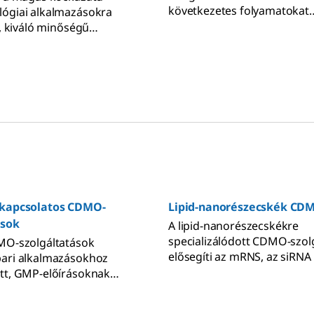
következetes folyamatokat
lógiai alkalmazásokra
alkalmaznak az mRNS-gyárt
t, kiváló minőségű
mRNS-tisztítás és az mRNS-
i vegyszereink és
lehetővé tételére. Tudjon m
aink segítségével
termékeinkről és szolgáltat
hatja a biomolekulák
az mRNS-technológia haszn
zésével járó szabályozási
érdekében.
 kockázatokat.
 kapcsolatos CDMO-
Lipid-nanorészecskék CD
ások
A lipid-nanorészecskékre
specializálódott CDMO-szol
MO-szolgáltatások
elősegíti az mRNS, az siRNA 
pari alkalmazásokhoz
Cas9RNA sikeres eljuttatásá
tt, GMP-előírásoknak
betegekhez.
pideket kínálnak.