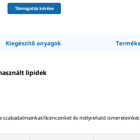
Támogatás kérése
Kiegészítő anyagok
Termék
használt lipidek
álva szabadalmainkat/licenceinket és mélyreható ismereteinket