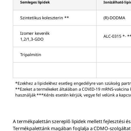
Semleges lipidek
Ionizálható lip
Szintetikus koleszterin **
(R)-DODMA
Izomer keverék
,
ALC-0315 *
*
1,2/1,3-GDO
Tripalmitin
*Ezekhez a lipidekhez esetleg engedélyre van szükség partn
**Ezeket a termékeket általában a COVID-19 mRNS-vakcina
használják ***Kérés esetén kérjük, vegye fel velünk a kapcs
A termékpalettán szereplő lipidek mellett fejlesztési é
Termékpalettánk magában foglalja a CDMO-szolgálta