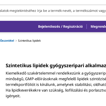
Bejelentkezés / Regisztráció
Megrende
Összetétel
Szintetikus lipidek
Szintetikus lipidek gyógyszeripari alkalm
Kiemelkedő szakértelemmel rendelkezünk a gyógyszeripar
minőségű, GMP-előírásoknak megfelelő lipidek szintézisé
termékportfóliót is kínálunk, amelynek stabilitási, oldhat
Ha lipidkeverékekre van szükség, liofilizálási és porlasztv
igényeit.