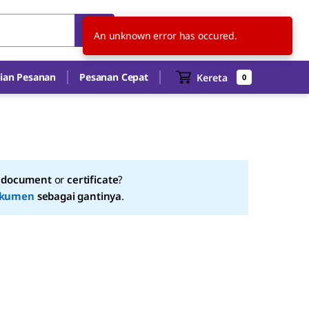
ID
ID
An unknown error has occured.
ian Pesanan
Pesanan Cepat
Kereta
0
a
document
or
certificate
?
kumen
sebagai gantinya
.