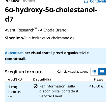
700045P
Avanti
Condividi
6α-hydroxy-5α-cholestanol-
d7
™
Avanti Research
- A Croda Brand
Sinonimo/i
:
6α-hydroxy-5α-cholestane-d7
Autenticati
per visualizzare i prezzi organizzativi e
contrattuali.
Scegli un formato
Cambia visualizzazione
A voi/SKU
Disponibilità
Prezzo
Per informazioni sulla
410,00 €
1 mg
disponibilità, contatta il
700045P-
Servizio Clienti.
1MG