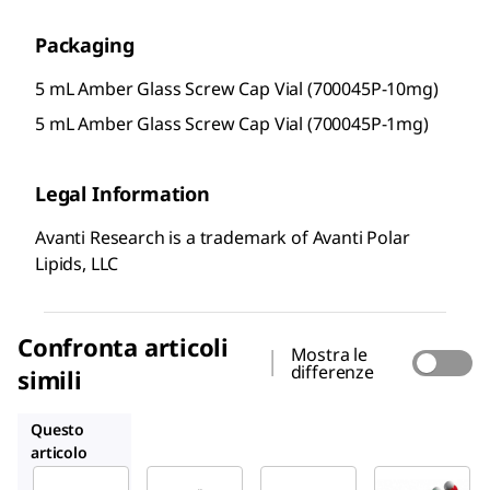
Packaging
5 mL Amber Glass Screw Cap Vial (700045P-10mg)
5 mL Amber Glass Screw Cap Vial (700045P-1mg)
Legal Information
Avanti Research is a trademark of Avanti Polar
Lipids, LLC
Confronta articoli
Mostra le
differenze
simili
700055P
700046P
700119P
Questo
articolo
Avanti
Avanti
Avanti