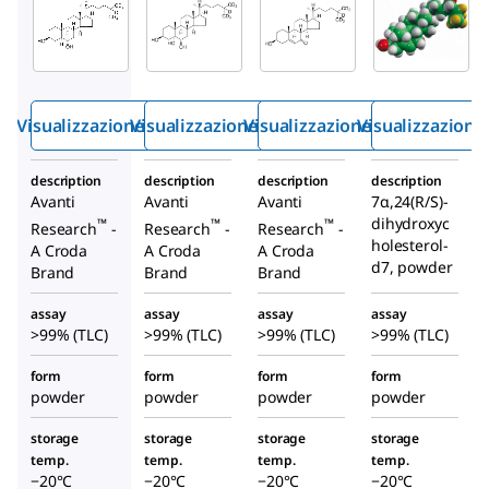
700045P
700055P
700046P
6α-
5α,6β-
7-
hydroxy
dihydro
ketocho
-5α-
xychole
lesterol
cholest
stanol-
-d7
Visualizzazione rapida
Visualizzazione rapida
Visualizzazione rapida
Visualizzazione
anol-d7
d7
description
description
description
description
Avanti
Avanti
Avanti
7α,24(R/S)-
dihydroxyc
™
™
™
Research
-
Research
-
Research
-
holesterol-
A Croda
A Croda
A Croda
d7, powder
Brand
Brand
Brand
assay
assay
assay
assay
>99% (TLC)
>99% (TLC)
>99% (TLC)
>99% (TLC)
form
form
form
form
powder
powder
powder
powder
storage
storage
storage
storage
temp.
temp.
temp.
temp.
−20°C
−20°C
−20°C
−20°C