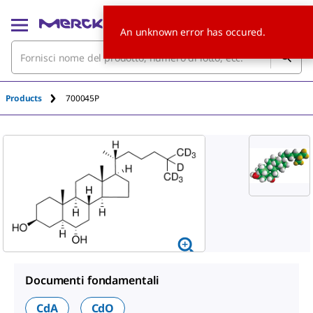
An unknown error has occured.
Products
700045P
Documenti fondamentali
CdA
CdO