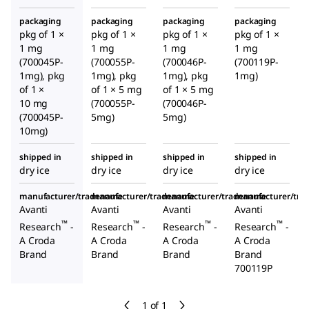
packaging
packaging
packaging
packaging
pkg of 1 ×
pkg of 1 ×
pkg of 1 ×
pkg of 1 ×
1 mg
1 mg
1 mg
1 mg
(700045P-
(700055P-
(700046P-
(700119P-
1mg), pkg
1mg), pkg
1mg), pkg
1mg)
of 1 ×
of 1 × 5 mg
of 1 × 5 mg
10 mg
(700055P-
(700046P-
(700045P-
5mg)
5mg)
10mg)
shipped in
shipped in
shipped in
shipped in
dry ice
dry ice
dry ice
dry ice
manufacturer/tradename
manufacturer/tradename
manufacturer/tradename
manufacturer/tr
Avanti
Avanti
Avanti
Avanti
™
™
™
™
Research
-
Research
-
Research
-
Research
-
A Croda
A Croda
A Croda
A Croda
Brand
Brand
Brand
Brand
700119P
1 of 1