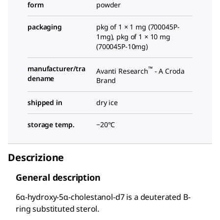
form
powder
packaging
pkg of 1 × 1 mg (700045P-
1mg), pkg of 1 × 10 mg
(700045P-10mg)
manufacturer/tra
™
Avanti Research
- A Croda
dename
Brand
shipped in
dry ice
storage temp.
−20°C
Descrizione
General description
6α-hydroxy-5α-cholestanol-d7 is a deuterated B-
ring substituted sterol.