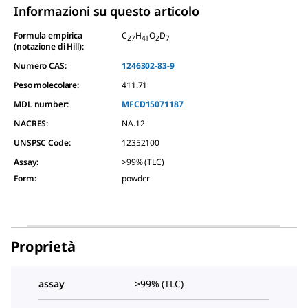
Informazioni su questo articolo
Formula empirica
C
H
O
D
27
41
2
7
(notazione di Hill):
Numero CAS:
1246302-83-9
Peso molecolare:
411.71
MDL number:
MFCD15071187
NACRES:
NA.12
UNSPSC Code:
12352100
Assay
:
>99% (TLC)
Form
:
powder
Proprietà
assay
>99% (TLC)