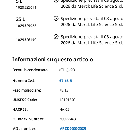
Spedizione prevista il
03 agosto
5 L
2026
da
Merck Life Science S.r.l.
1029525011
Spedizione prevista il
03 agosto
25 L
2026
da
Merck Life Science S.r.l.
1029529025
Spedizione prevista il
03 agosto
1029526190
2026
da
Merck Life Science S.r.l.
Informazioni su questo articolo
Formula condensata:
(CH
)
SO
3
2
Numero CAS:
67-68-5
Peso molecolare:
78.13
UNSPSC Code:
12191502
NACRES:
NA.05
EC Index Number:
200-664-3
MDL number:
MFCD00002089