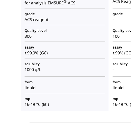
ACS Reag
®
for analysis EMSURE
ACS
grade
grade
ACS reagent
-
Quality Level
Quality Lev
300
100
assay
assay
≥99.9% (GC)
≥99% (GC
solubility
solubility
1000 g/L
-
form
form
liquid
liquid
mp
mp
16-19 °C (lit.)
16-19 °C (l