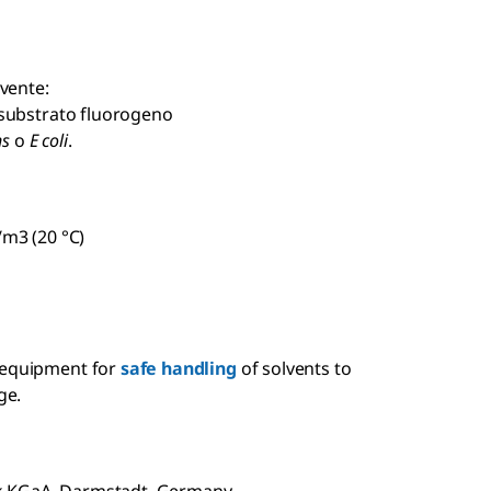
lvente:
il substrato fluorogeno
ns
o
E coli
.
/m3 (20 °C)
 equipment for
safe handling
of solvents to
ge.
ck KGaA, Darmstadt, Germany