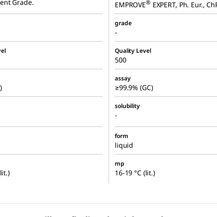
ent Grade.
®
EMPROVE
EXPERT, Ph. Eur., Ch
grade
-
el
Quality Level
500
assay
)
≥99.9% (GC)
solubility
-
form
liquid
mp
it.)
16-19 °C (lit.)