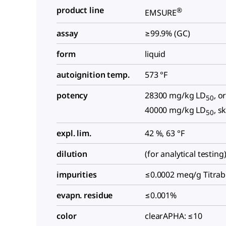
product line
®
EMSURE
assay
≥99.9% (GC)
form
liquid
autoignition temp.
573 °F
potency
28300 mg/kg LD
, o
50
40000 mg/kg LD
, s
50
expl. lim.
42 %, 63 °F
dilution
(for analytical testing
impurities
≤0.0002 meq/g Titrab
evapn. residue
≤0.001%
color
clearAPHA: ≤10