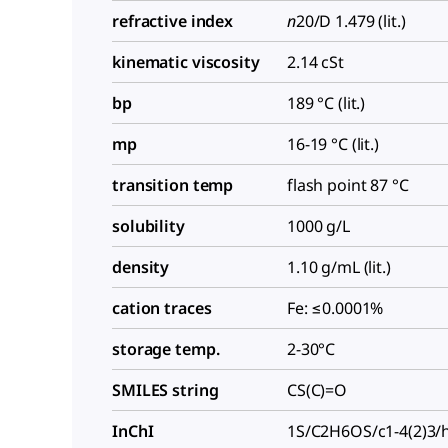
refractive index
n
20/D
1.479 (lit.)
kinematic viscosity
2.14 cSt
bp
189 °C (lit.)
mp
16-19 °C (lit.)
transition temp
flash point 87 °C
solubility
1000 g/L
density
1.10 g/mL (lit.)
cation traces
Fe: ≤0.0001%
storage temp.
2-30°C
SMILES string
CS(C)=O
InChI
1S/C2H6OS/c1-4(2)3/