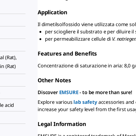
Application
Il dimetilsolfossido viene utilizzata come so
per sciogliere il substrato e per diluire 
per permeabilizzare cellule di
V. natriege
Features and Benefits
ral (Rat),
Concentrazione di saturazione in aria: 8,0 g
kin (Rat)
Other Notes
Discover
EMSURE
- to be more than sure!
)
Explore various
lab safety
accessories and
le acid
increase your safety level from the first usa
Legal Information
EMSURE is a registered trademark of Mer