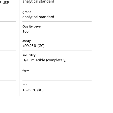
analytical standard
P, USP
grade
analytical standard
Quality Level
100
assay
≥99.95% (GC)
solubility
H
O: miscible (completely)
2
form
-
mp
16-19 °C (lit.)