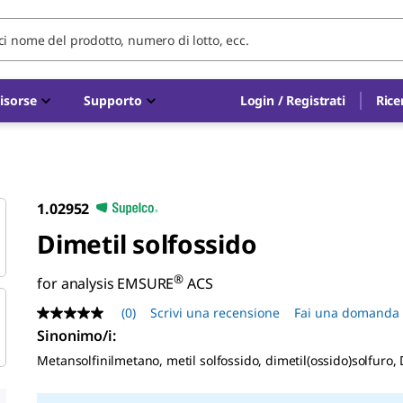
isorse
Supporto
Login / Registrati
Rice
1.02952
Dimetil solfossido
®
for analysis EMSURE
ACS
(0)
Scrivi una recensione
Fai una domanda
Nessuna
valutazione
Sinonimo/i
:
Stesso
Metansolfinilmetano, metil solfossido, dimetil(ossido)solfur
link
alla
pagina.