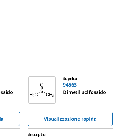
94563
Supelco
94563
ossido
Dimetil solfossido
da
Visualizzazione rapida
description