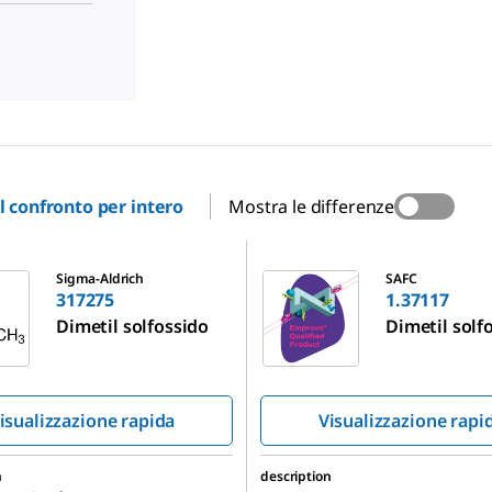
il confronto per intero
Mostra le differenze
1.37117
Sigma-Aldrich
SAFC
317275
1.37117
Dimetil solfossido
Dimetil solf
isualizzazione rapida
Visualizzazione rapi
n
description