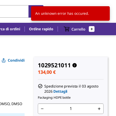
IT
IT
An unknown error has occured.
rca di ordini
Ordine rapido
Carrello
0
Condividi
1029521011
134,00 €
Spedizione prevista il
03 agosto
2026
Dettagli
Packaging: HDPE bottle
o, DMSO, DMSO