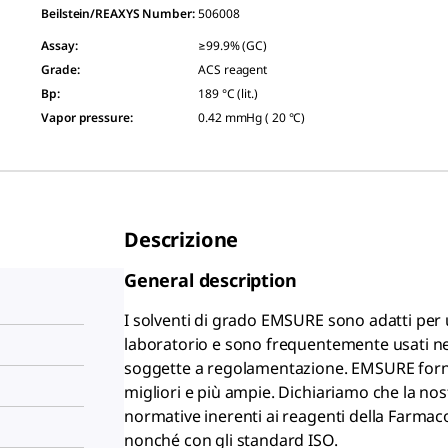
Beilstein/REAXYS Number:
506008
Assay
:
≥99.9% (GC)
Grade
:
ACS reagent
Bp
:
189 °C (lit.)
Vapor pressure
:
0.42 mmHg ( 20 °C)
Descrizione
General description
I solventi di grado EMSURE
sono adatti per 
laboratorio e sono frequentemente usati nel
soggette a regolamentazione. EMSURE
forn
migliori e più ampie. Dichiariamo che la 
normative inerenti ai reagenti della Farma
nonché con gli standard ISO.