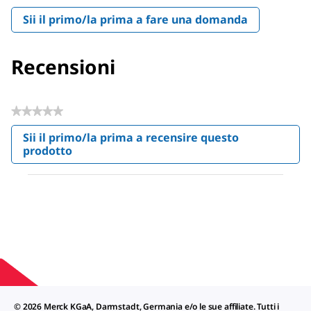
Sii il primo/la prima a fare una domanda
Recensioni
★★★★★
Nessuna
Sii il primo/la prima a recensire questo
valutazione
prodotto
.
Questa
azione
aprirà
una
finestra
modale.
© 2026 Merck KGaA, Darmstadt, Germania e/o le sue affiliate. Tutti i