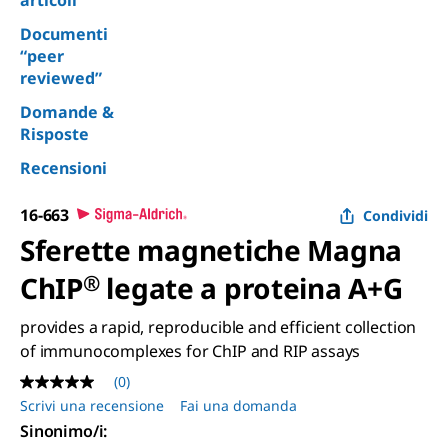
articoli
Documenti
“peer
reviewed”
Domande &
Risposte
Recensioni
16-663
Condividi
Sferette magnetiche Magna
ChIP
®
legate a proteina A+G
provides a rapid, reproducible and efficient collection
of immunocomplexes for ChIP and RIP assays
(0)
Nessuna
valutazione
Scrivi una recensione
Fai una domanda
Stesso
Sinonimo/i
:
link