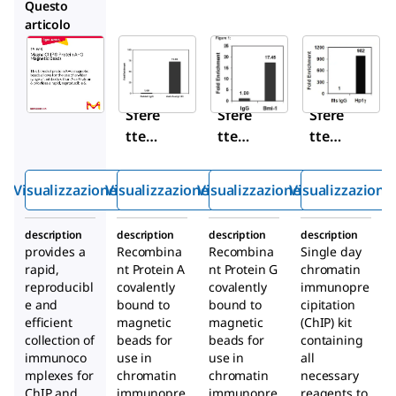
16-661
16-662
17-10085
Questo
articolo
Sigma-
Sigma-
Sigma-
Aldrich
Aldrich
Aldrich
16-
16-
16-
663
661
662
Sfere
Sfere
Sfere
tte
tte
tte
mag
mag
mag
netic
netic
netic
Visualizzazione rapida
Visualizzazione rapida
Visualizzazione rapida
Visualizzazione
he
he
he
Mag
Mag
Mag
description
description
description
description
na
na
na
provides a
Recombina
Recombina
Single day
ChIP
ChIP
ChIP
rapid,
nt Protein A
nt Protein G
chromatin
®
®
®
reproducibl
covalently
covalently
immunopre
e and
bound to
legat
bound to
legat
cipitation
legat
efficient
magnetic
magnetic
(ChIP) kit
e a
e a
e a
collection of
beads for
beads for
containing
prot
prot
prot
immunoco
use in
use in
all
eina
eina
eina
mplexes for
chromatin
chromatin
necessary
A+G
G
G
ChIP and
immunopre
immunopre
reagents to