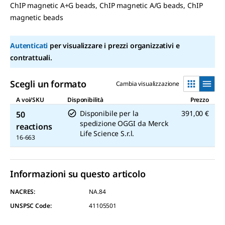
alla
ChIP magnetic A+G beads, ChIP magnetic A/G beads, ChIP
pagina.
magnetic beads
Autenticati
per visualizzare i prezzi organizzativi e
contrattuali.
Scegli un formato
Cambia visualizzazione
A voi/SKU
Disponibilità
Prezzo
Disponibile per la
391,00 €
50
spedizione OGGI
da
Merck
reactions
Life Science S.r.l.
16-663
Informazioni su questo articolo
NACRES:
NA.84
UNSPSC Code:
41105501