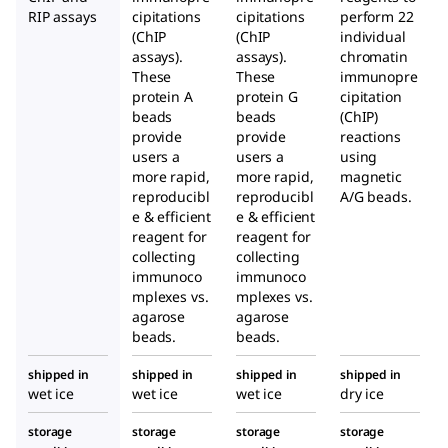
RIP assays
cipitations
cipitations
perform 22
(ChIP
(ChIP
individual
assays).
assays).
chromatin
These
These
immunopre
protein A
protein G
cipitation
beads
beads
(ChIP)
provide
provide
reactions
users a
users a
using
more rapid,
more rapid,
magnetic
reproducibl
reproducibl
A/G beads.
e & efficient
e & efficient
reagent for
reagent for
collecting
collecting
immunoco
immunoco
mplexes vs.
mplexes vs.
agarose
agarose
beads.
beads.
shipped in
shipped in
shipped in
shipped in
wet ice
wet ice
wet ice
dry ice
storage
storage
storage
storage