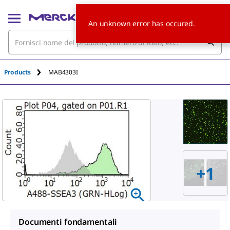
An unknown error has occured.
Products
MAB4303I
+
1
Documenti fondamentali