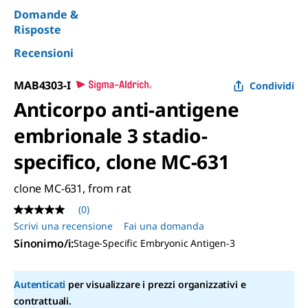
Domande &
Risposte
Recensioni
MAB4303-I
Condividi
Anticorpo anti-antigene
embrionale 3 stadio-
specifico, clone MC-631
clone MC-631, from rat
(0)
Nessuna
valutazione
Scrivi una recensione
Fai una domanda
Stesso
Sinonimo/i
:
Stage-Specific Embryonic Antigen-3
link
alla
pagina.
Autenticati
per visualizzare i prezzi organizzativi e
contrattuali.