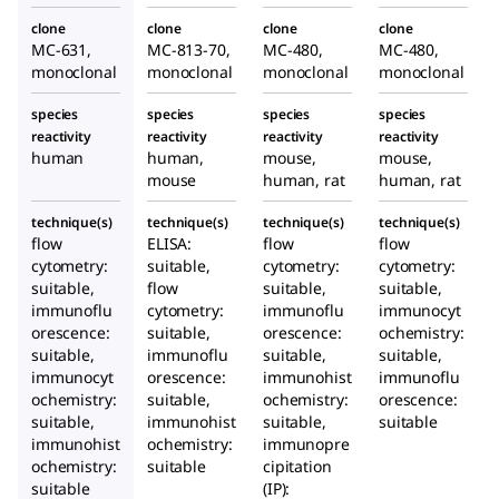
clone
clone
clone
clone
MC-631,
MC-813-70,
MC-480,
MC-480,
monoclonal
monoclonal
monoclonal
monoclonal
species
species
species
species
reactivity
reactivity
reactivity
reactivity
human
human,
mouse,
mouse,
mouse
human, rat
human, rat
technique(s)
technique(s)
technique(s)
technique(s)
flow
ELISA:
flow
flow
cytometry:
suitable,
cytometry:
cytometry:
suitable,
flow
suitable,
suitable,
immunoflu
cytometry:
immunoflu
immunocyt
orescence:
suitable,
orescence:
ochemistry:
suitable,
immunoflu
suitable,
suitable,
immunocyt
orescence:
immunohist
immunoflu
ochemistry:
suitable,
ochemistry:
orescence:
suitable,
immunohist
suitable,
suitable
immunohist
ochemistry:
immunopre
ochemistry:
suitable
cipitation
suitable
(IP):