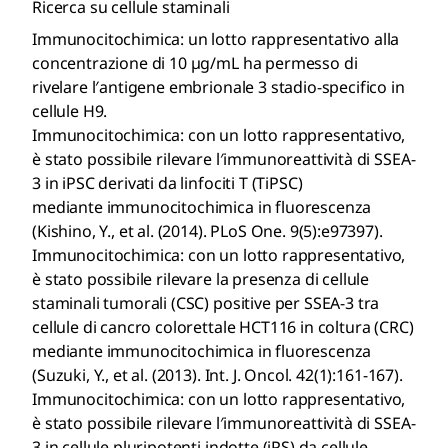
Ricerca su cellule staminali
Immunocitochimica: un lotto rappresentativo alla
concentrazione di 10 µg/mL ha permesso di
rivelare l′antigene embrionale 3 stadio-specifico in
cellule H9.
Immunocitochimica: con un lotto rappresentativo,
è stato possibile rilevare l′immunoreattività di SSEA-
3 in iPSC derivati da linfociti T (TiPSC)
mediante immunocitochimica in fluorescenza
(Kishino, Y., et al. (2014). PLoS One. 9(5):e97397).
Immunocitochimica: con un lotto rappresentativo,
è stato possibile rilevare la presenza di cellule
staminali tumorali (CSC) positive per SSEA-3 tra
cellule di cancro colorettale HCT116 in coltura (CRC)
mediante immunocitochimica in fluorescenza
(Suzuki, Y., et al. (2013). Int. J. Oncol. 42(1):161-167).
Immunocitochimica: con un lotto rappresentativo,
è stato possibile rilevare l′immunoreattività di SSEA-
3 in cellule pluripotenti indotte (iPS) da cellule