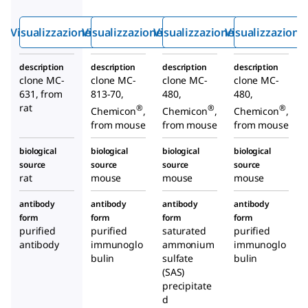
antigene
antigene
Specific
embriona
embrion
Embryon
Visualizzazione rapida
Visualizzazione rapida
Visualizzazione rapida
Visualizzazione
le 3
ale 4
ic
stadio-
stadio-
Antigen-
description
description
description
description
specifico,
specifico,
1
clone MC-
clone MC-
clone MC-
clone MC-
clone MC-
clone
Antibody
631, from
813-70,
480,
480,
631
MC-813-
, clone
rat
®
®
®
Chemicon
,
Chemicon
,
Chemicon
,
70
MC-480
from mouse
from mouse
from mouse
biological
biological
biological
biological
source
source
source
source
rat
mouse
mouse
mouse
antibody
antibody
antibody
antibody
form
form
form
form
purified
purified
saturated
purified
antibody
immunoglo
ammonium
immunoglo
bulin
sulfate
bulin
(SAS)
precipitate
d