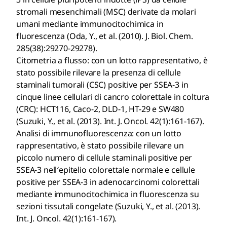
stromali mesenchimali (MSC) derivate da molari
umani mediante immunocitochimica in
fluorescenza (Oda, Y., et al. (2010). J. Biol. Chem.
285(38):29270-29278).
Citometria a flusso: con un lotto rappresentativo, è
stato possibile rilevare la presenza di cellule
staminali tumorali (CSC) positive per SSEA-3 in
cinque linee cellulari di cancro colorettale in coltura
(CRC): HCT116, Caco-2, DLD-1, HT-29 e SW480
(Suzuki, Y., et al. (2013). Int. J. Oncol. 42(1):161-167).
Analisi di immunofluorescenza: con un lotto
rappresentativo, è stato possibile rilevare un
piccolo numero di cellule staminali positive per
SSEA-3 nell′epitelio colorettale normale e cellule
positive per SSEA-3 in adenocarcinomi colorettali
mediante immunocitochimica in fluorescenza su
sezioni tissutali congelate (Suzuki, Y., et al. (2013).
Int. J. Oncol. 42(1):161-167).