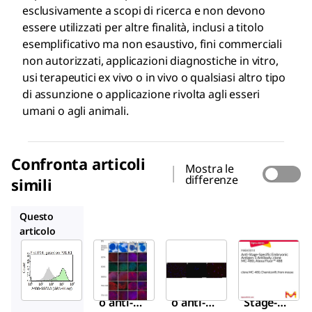
esclusivamente a scopi di ricerca e non devono
essere utilizzati per altre finalità, inclusi a titolo
esemplificativo ma non esaustivo, fini commerciali
non autorizzati, applicazioni diagnostiche in vitro,
usi terapeutici ex vivo o in vivo o qualsiasi altro tipo
di assunzione o applicazione rivolta agli esseri
umani o agli animali.
Confronta articoli
Mostra le
differenze
simili
MAB4304
MAB4301
MAB4301X
Questo
articolo
Sigma-
Sigma-
Sigma-
Aldrich
Aldrich
Aldrich
MAB4303I
MAB4304
MAB4301
Anticorp
Anticorp
Anti-
o anti-
o anti-
Stage-