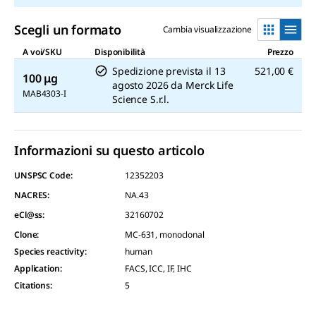
Scegli un formato
Cambia visualizzazione
A voi/SKU
Disponibilità
Prezzo
Spedizione prevista il
13
521,00 €
100 μg
agosto 2026
da
Merck Life
MAB4303-I
Science S.r.l.
Informazioni su questo articolo
UNSPSC Code:
12352203
NACRES:
NA.43
eCl@ss:
32160702
Clone
:
MC-631, monoclonal
Species reactivity
:
human
Application
:
FACS, ICC, IF, IHC
Citations
:
5