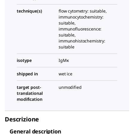
technique(s)
flow cytometry: suitable,
immunocytochemistry:
suitable,
immunofluorescence:
suitable,
immunohistochemistry:
suitable
isotype
IgMκ
shipped in
wet ice
target post-
unmodified
translational
modification
Descrizione
General description