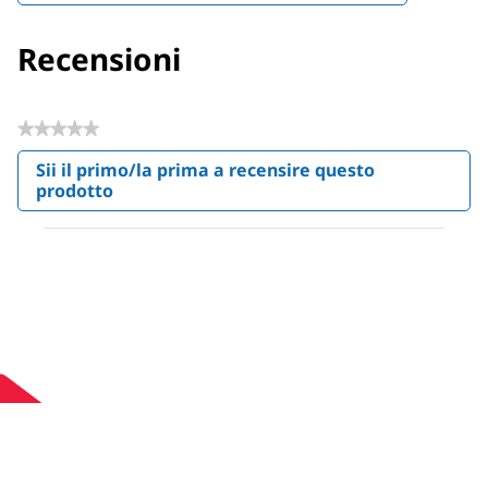
Recensioni
★★★★★
Nessuna
Sii il primo/la prima a recensire questo
valutazione
prodotto
.
Questa
azione
aprirà
una
finestra
modale.