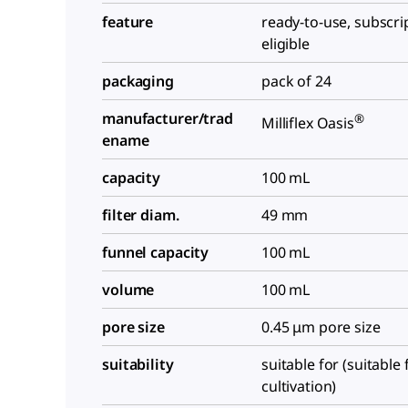
feature
ready-to-use, subscri
eligible
packaging
pack of 24
manufacturer/trad
®
Milliflex Oasis
ename
capacity
100 mL
filter diam.
49 mm
funnel capacity
100 mL
volume
100 mL
pore size
0.45 μm pore size
suitability
suitable for (suitable 
cultivation)