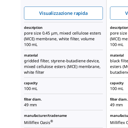
Visualizzazione rapida
V
description
descriptio
pore size 0.45 μm, mixed cellulose esters
pore size
(MCE) membrane, white filter, volume
(MCE) mem
100 mL
100 mL
material
material
gridded filter, styrene-butadiene device,
black filt
mixed cellulose esters (MCE) membrane,
esters (
white filter
butadien
capacity
capacity
100 mL
100 mL
filter diam.
filter diam.
49 mm
49 mm
manufacturer/tradename
manufactu
®
Milliflex Oasis
Milliflex 