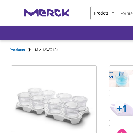
Prodotti
Products
MMHAWG124
+
1