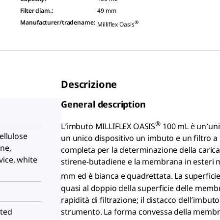
Filter diam.
:
49 mm
Manufacturer/tradename
:
®
Milliflex Oasis
Descrizione
General description
®
L′imbuto MILLIFLEX OASIS
100 mL è un′unit
ellulose
un unico dispositivo un imbuto e un filtro
ne,
completa per la determinazione della carica 
ice, white
stirene-butadiene e la membrana in esteri mi
mm ed è bianca e quadrettata. La superfici
quasi al doppio della superficie delle mem
rapidità di filtrazione; il distacco dell′im
strumento. La forma convessa della membran
ated