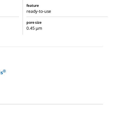
feature
ready-to-use
pore size
0.45 μm
®
is