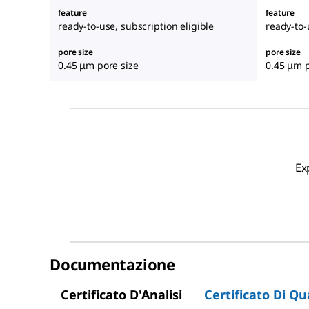
feature
feature
ready-to-use, subscription eligible
ready-to-
pore size
pore size
0.45 μm pore size
0.45 μm p
Ex
Documentazione
Certificato D'Analisi
Certificato Di Qu