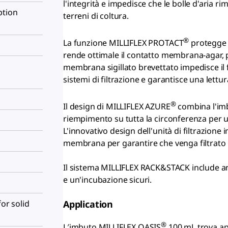
l'integrità e impedisce che le bolle d'aria 
ption
terreni di coltura.
®
La funzione MILLIFLEX PROTACT
protegge 
rende ottimale il contatto membrana-agar, per 
membrana sigillato brevettato impedisce il
sistemi di filtrazione e garantisce una lettu
®
Il design di MILLIFLEX AZURE
combina l'imbu
riempimento su tutta la circonferenza per u
L'innovativo design dell'unità di filtrazione
membrana per garantire che venga filtrato 
Il sistema MILLIFLEX RACK&STACK include a
e un'incubazione sicuri.
for solid
Application
®
L′imbuto MILLIFLEX OASIS
100 mL trova app