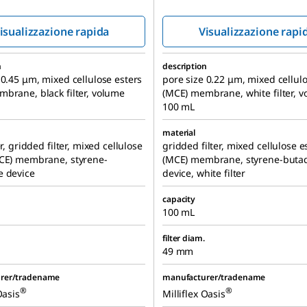
isualizzazione rapida
Visualizzazione rapi
n
description
 0.45 μm, mixed cellulose esters
pore size 0.22 μm, mixed cellulo
brane, black filter, volume
(MCE) membrane, white filter, 
100 mL
material
er, gridded filter, mixed cellulose
gridded filter, mixed cellulose e
MCE) membrane, styrene-
(MCE) membrane, styrene-buta
e device
device, white filter
capacity
100 mL
filter diam.
49 mm
rer/tradename
manufacturer/tradename
®
®
Oasis
Milliflex Oasis