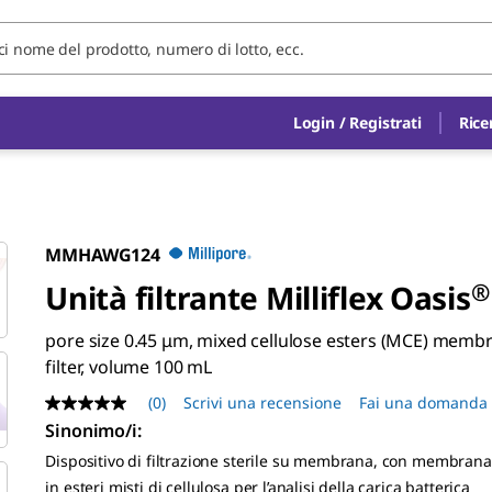
Login / Registrati
Rice
MMHAWG124
Unità filtrante Milliflex Oasis
®
pore size 0.45 μm, mixed cellulose esters (MCE) memb
filter, volume 100 mL
(0)
Scrivi una recensione
Fai una domanda
Nessuna
valutazione
Sinonimo/i
:
Stesso
Dispositivo di filtrazione sterile su membrana, con membran
link
alla
in esteri misti di cellulosa per l’analisi della carica batterica