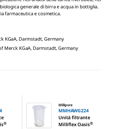
iologica generale di birra e acqua in bottiglia.
ria farmaceutica e cosmetica.
erck KGaA, Darmstadt, Germany
k of Merck KGaA, Darmstadt, Germany
MMHAWG224
Millipore
4
MMHAWG224
te
Unità filtrante
®
®
is
Milliflex Oasis