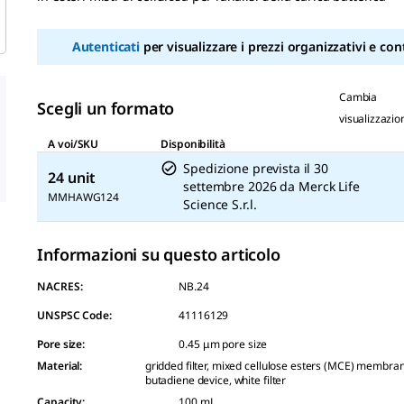
pagina.
Autenticati
per visualizzare i prezzi organizzativi e cont
Cambia
Scegli un formato
visualizzazio
A voi/SKU
Disponibilità
Spedizione prevista il
30
24 unit
settembre 2026
da
Merck Life
MMHAWG124
Science S.r.l.
Informazioni su questo articolo
NACRES:
NB.24
UNSPSC Code:
41116129
Pore size
:
0.45 μm pore size
Material
:
gridded filter, mixed cellulose esters (MCE) membran
butadiene device, white filter
Capacity
:
100 mL