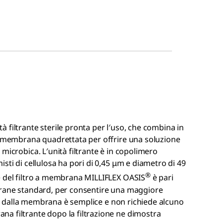
à filtrante sterile pronta per l′uso, che combina in
 a membrana quadrettata per offrire una soluzione
microbica. L′unità filtrante è in copolimero
sti di cellulosa ha pori di 0,45 μm e diametro di 49
®
e del filtro a membrana MILLIFLEX OASIS
è pari
brane standard, per consentire una maggiore
buto dalla membrana è semplice e non richiede alcuno
a filtrante dopo la filtrazione ne dimostra