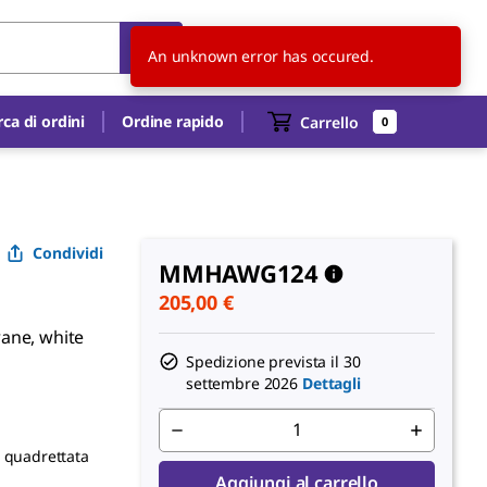
IT
IT
An unknown error has occured.
rca di ordini
Ordine rapido
Carrello
0
Condividi
MMHAWG124
205,00 €
rane, white
Spedizione prevista il
30
settembre 2026
Dettagli
a quadrettata
Aggiungi al carrello