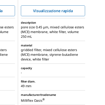
da
Visualizzazione rapida
description
se esters
pore size 0.45 μm, mixed cellulose esters
volume
(MCE) membrane, white filter, volume
250 mL
material
sters
gridded filter, mixed cellulose esters
diene
(MCE) membrane, styrene-butadiene
device, white filter
capacity
-
filter diam.
49 mm
manufacturer/tradename
®
Milliflex Oasis