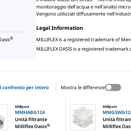
monitoraggio dell′acqua e nell′analisi microb
Vengono utilizzati diffusamente nell′indust
Legal Information
®
MILLIFLEX is a registered trademark of M
Oasis
MILLIFLEX OASIS is a registered trademar
il confronto per intero
Mostra le differenze
124
MMGSWG124
Millipore
Millipore
MMHABG124
MMGSWG12
Unità filtrante
Unità filtran
®
Milliflex Oasis
Milliflex Oas