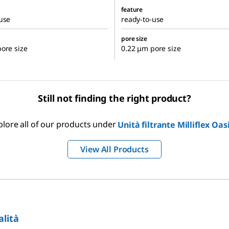
feature
use
ready-to-use
pore size
ore size
0.22 μm pore size
Still not finding the right product?
plore all of our products under
Unità filtrante Milliflex Oas
View All Products
alità