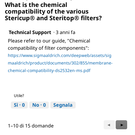
What is the chemical
compatibility of the various
Stericup® and Steritop® filters?
Technical Support
·
3 anni fa
Please refer to our guide, "Chemical
compatibility of filter components":
https://www.sigmaaldrich.com/deepweb/assets/sig
maaldrich/product/documents/302/855/membrane-
chemical-compatibility-ds2532en-ms.pdf
Utile?
Sì ·
0
No ·
0
Segnala
Precedente
◄
Succes
►
1–10 di 15 domande
Questions
Questi