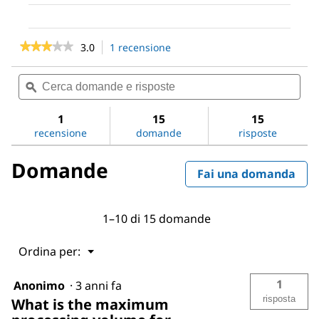
★★★★★
★★★★★
3.0
1 recensione
L'azione
porterà
3
su
alla
Cerca
Cer
5
pagina
domande
ϙ
dom
stelle.
delle
e
e
Leggi
recensioni.
risposte
risp
1
15
15
recensioni
per
recensione
domande
risposte
Millipore®
Steritop®
Domande
Vacuum
Fai una domanda
Bottle
Top
Filter
1–10 di 15 domande
Menu
Ordina per:
▼
1
Anonimo
·
3 anni fa
risposta
What is the maximum