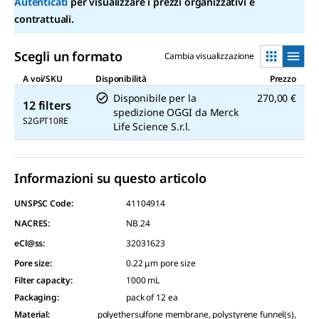
Autenticati
per visualizzare i prezzi organizzativi e
valutazione
contrattuali.
medio.
Read
a
Review.
Scegli un formato
Cambia visualizzazione
Stesso
link
A voi/SKU
Disponibilità
Prezzo
alla
Disponibile per la
270,00 €
pagina.
12 filters
spedizione OGGI
da
Merck
S2GPT10RE
Life Science S.r.l.
Informazioni su questo articolo
UNSPSC Code:
41104914
NACRES:
NB.24
eCl@ss:
32031623
Pore size
:
0.22 μm pore size
Filter capacity
:
1000 mL
Packaging
:
pack of 12 ea
Material
:
polyethersulfone membrane, polystyrene funnel(s),