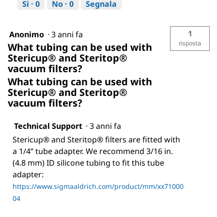
Sì ·
0
No ·
0
Segnala
1
Anonimo
·
3 anni fa
risposta
What tubing can be used with
Stericup® and Steritop®
vacuum filters?
What tubing can be used with
Stericup® and Steritop®
vacuum filters?
Technical Support
·
3 anni fa
Stericup® and Steritop® filters are fitted with
a 1/4” tube adapter. We recommend 3/16 in.
(4.8 mm) ID silicone tubing to fit this tube
adapter:
https://www.sigmaaldrich.com/product/mm/xx71000
04