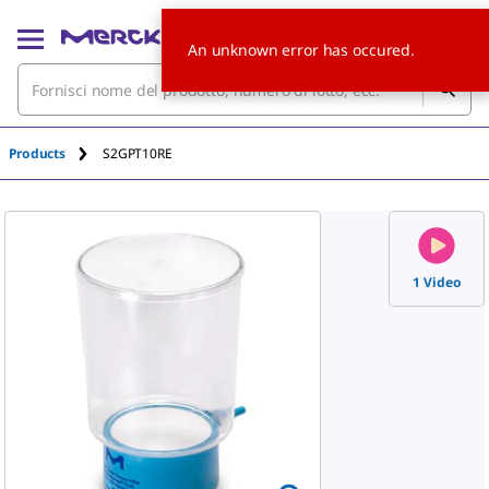
An unknown error has occured.
Products
S2GPT10RE
1 Video