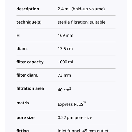
description
2.4 mL (hold-up volume)
technique(s)
sterile filtration: suitable
H
169 mm
diam.
13.5 cm
filter capacity
1000 mL
filter diam.
73 mm
filtration area
2
40 cm
matrix
™
Express PLUS
pore size
0.22 μm pore size
fitting
inlet funnel, 45 mm outlet