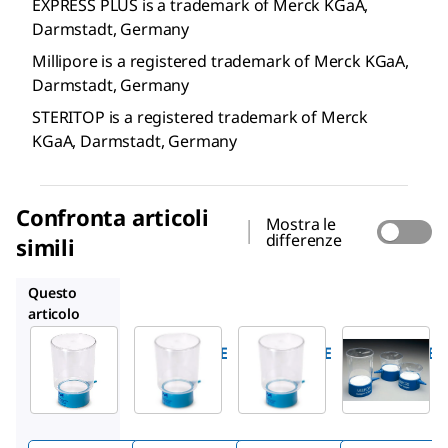
EXPRESS PLUS is a trademark of Merck KGaA,
Darmstadt, Germany
Millipore is a registered trademark of Merck KGaA,
Darmstadt, Germany
STERITOP is a registered trademark of Merck
KGaA, Darmstadt, Germany
Confronta articoli
Mostra le
differenze
simili
S2GPT02RE
S2GPT01RE
SCGPS01RE
Questo
articolo
Millipore
Millipore
Millipore
S2GPT10RE
S2GPT02RE
S2GPT01RE
Unità
Unità
Unità
filtranti
filtranti
filtranti
da
da
da