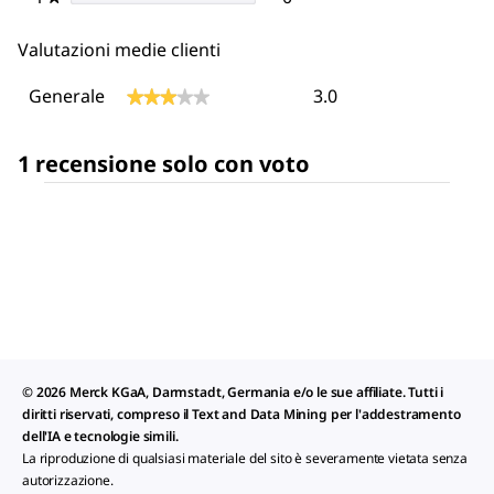
Valutazioni medie clienti
Generale,
Generale
3.0
★★★★★
★★★★★
La
valutazione
media
1 recensione solo con voto
è
di
3
su
5.
© 2026 Merck KGaA, Darmstadt, Germania e/o le sue affiliate. Tutti i
diritti riservati, compreso il Text and Data Mining per l'addestramento
dell'IA e tecnologie simili.
La riproduzione di qualsiasi materiale del sito è severamente vietata senza
autorizzazione.