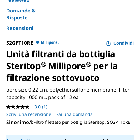
reviewed”
Domande &
Risposte
Recensioni
S2GPT10RE
Condividi
Unità filtranti da bottiglia
Steritop
®
Millipore
®
per la
filtrazione sottovuoto
pore size 0.22 μm, polyethersulfone membrane, filter
capacity 1000 mL, pack of 12 ea
3.0
(1)
3.0
stelle
Scrivi una recensione
Fai una domanda
su
Sinonimo/i
:
Filtro filettato per bottiglia Steritop, SCGPT10RE
5
,
valore
di