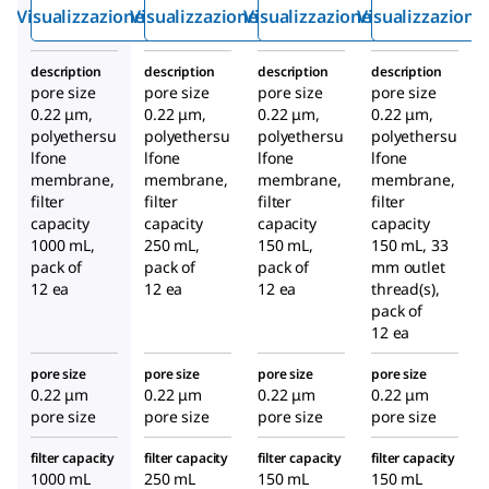
bottiglia
bottiglia
bottiglia
Visualizzazione rapida
Visualizzazione rapida
Visualizzazione rapida
Visualizzazione
®
®
®
Steritop
Steritop
Steritop
Millipore
Millipore
Millipore
description
description
description
description
®
®
®
per la
per la
per la
pore size
pore size
pore size
pore size
filtrazion
filtrazion
filtrazion
0.22 μm,
0.22 μm,
0.22 μm,
0.22 μm,
e
e
e
polyethersu
polyethersu
polyethersu
polyethersu
sottovuo
sottovuo
sottovuo
lfone
lfone
lfone
lfone
membrane,
membrane,
membrane,
membrane,
to
to
to
filter
filter
filter
filter
capacity
capacity
capacity
capacity
1000 mL,
250 mL,
150 mL,
150 mL, 33
pack of
pack of
pack of
mm outlet
12 ea
12 ea
12 ea
thread(s),
pack of
12 ea
pore size
pore size
pore size
pore size
0.22 μm
0.22 μm
0.22 μm
0.22 μm
pore size
pore size
pore size
pore size
filter capacity
filter capacity
filter capacity
filter capacity
1000 mL
250 mL
150 mL
150 mL