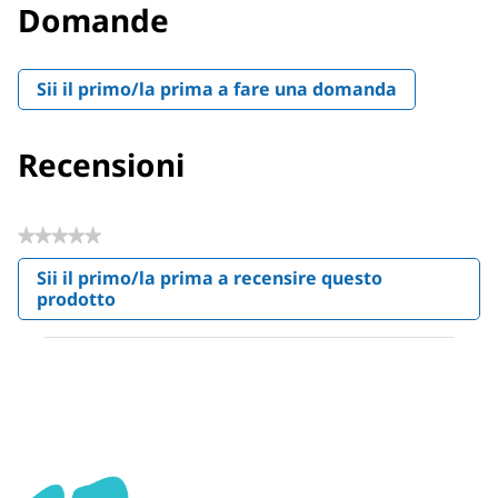
Domande
Sii il primo/la prima a fare una domanda
Recensioni
★★★★★
Nessuna
Sii il primo/la prima a recensire questo
valutazione
prodotto
.
Questa
azione
aprirà
una
finestra
modale.