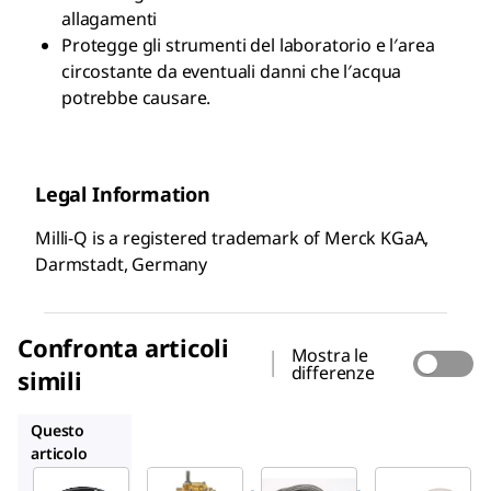
allagamenti
Protegge gli strumenti del laboratorio e l′area
circostante da eventuali danni che l′acqua
potrebbe causare.
Legal Information
Milli-Q is a registered trademark of Merck KGaA,
Darmstadt, Germany
Confronta articoli
Mostra le
differenze
simili
EXTSV00A1
ZMQSFTSA1
ZFC0NN2ST
Questo
articolo
Milli-Q
Milli-Q
Milli-Q