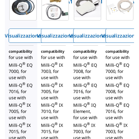
ZWATSENA1
EXTSV00A1
ZMQSFTSA1
Sensore
Valvola
Interrutt
per
solenoide
ore a
l′acqua
di
pedale
External
Visualizzazione rapida
Visualizzazione rapida
Visualizzazione rapida
Visualizzazione
compatibility
compatibility
compatibility
compatibility
for use with
for use with
for use with
for use with
®
®
®
®
Milli-Q
EQ
Milli-Q
IX
Milli-Q
EQ
Milli-Q
EQ
7000, for
7003, for
7008, for
7000, for
use with
use with
use with
use with
®
®
®
®
Milli-Q
EQ
Milli-Q
IX
Milli-Q
EQ
Milli-Q
EQ
7016, for
7005, for
7016, for
7008, for
use with
use with
use with
use with
®
®
®
®
Milli-Q
IX
Milli-Q
IX
Milli-Q
IQ
Milli-Q
EQ
7005, for
7010, for
Element,
7016, for
use with
use with
for use with
use with
®
®
®
®
Milli-Q
IX
Milli-Q
IX
Milli-Q
IX
Milli-Q
IX
7015, for
7015, for
7003, for
7003, for
use with
use with
use with
use with