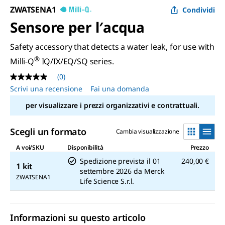
ZWATSENA1
Condividi
Sensore per l′acqua
Safety accessory that detects a water leak, for use with
®
Milli-Q
IQ/IX/EQ/SQ series.
(0)
Nessuna
valutazione
Scrivi una recensione
Fai una domanda
Stesso
link
per visualizzare i prezzi organizzativi e contrattuali.
alla
pagina.
Scegli un formato
Cambia visualizzazione
A voi/SKU
Disponibilità
Prezzo
Spedizione prevista il
01
240,00 €
1 kit
settembre 2026
da
Merck
ZWATSENA1
Life Science S.r.l.
Informazioni su questo articolo