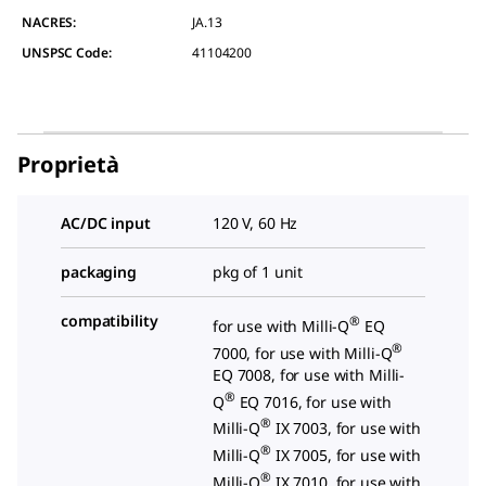
NACRES:
JA.13
UNSPSC Code:
41104200
Proprietà
AC/DC input
120 V, 60 Hz
packaging
pkg of 1 unit
compatibility
®
for use with Milli-Q
EQ
®
7000, for use with Milli-Q
EQ 7008, for use with Milli-
®
Q
EQ 7016, for use with
®
Milli-Q
IX 7003, for use with
®
Milli-Q
IX 7005, for use with
®
Milli-Q
IX 7010, for use with