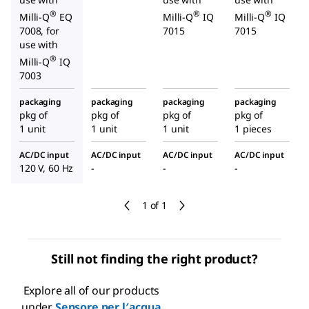
®
®
®
Milli-Q
EQ
Milli-Q
IQ
Milli-Q
IQ
7008, for
7015
7015
use with
®
Milli-Q
IQ
7003
packaging
packaging
packaging
packaging
pkg of
pkg of
pkg of
pkg of
1 unit
1 unit
1 unit
1 pieces
AC/DC input
AC/DC input
AC/DC input
AC/DC input
120 V, 60 Hz
-
-
-
1 of 1
Still not finding the right product?
Explore all of our products
under
Sensore per l′acqua