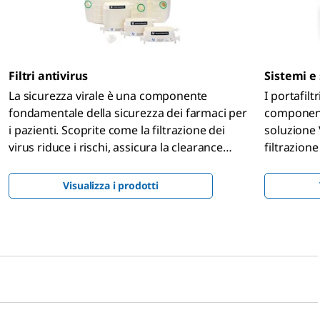
Filtri antivirus
Sistemi e 
La sicurezza virale è una componente
I portafilt
fondamentale della sicurezza dei farmaci per
componente
i pazienti. Scoprite come la filtrazione dei
soluzione 
virus riduce i rischi, assicura la clearance
filtrazione
virale e migliora la sicurezza virale.
soddisfare
Visualizza i prodotti