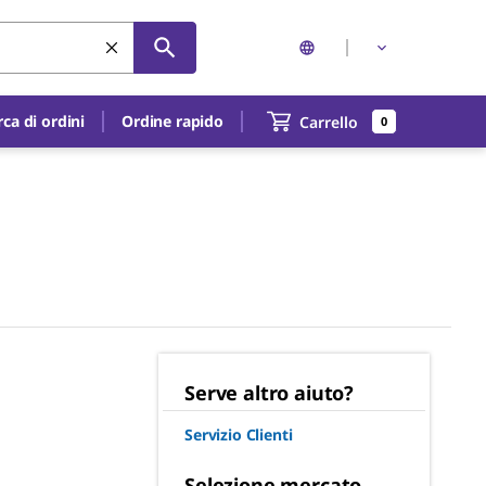
rca di ordini
Ordine rapido
Carrello
0
Serve altro aiuto?
Servizio Clienti
Selezione mercato